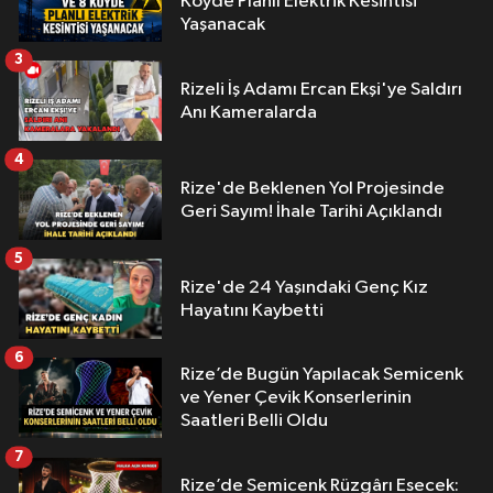
Köyde Planlı Elektrik Kesintisi
Yaşanacak
3
Rizeli İş Adamı Ercan Ekşi'ye Saldırı
Anı Kameralarda
4
Rize'de Beklenen Yol Projesinde
Geri Sayım! İhale Tarihi Açıklandı
5
Rize'de 24 Yaşındaki Genç Kız
Hayatını Kaybetti
6
Rize’de Bugün Yapılacak Semicenk
ve Yener Çevik Konserlerinin
Saatleri Belli Oldu
7
Rize’de Semicenk Rüzgârı Esecek: