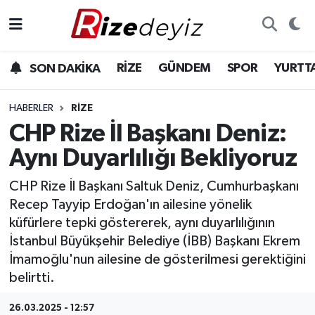
Spor
Rize Nöbetçi Eczaneler
RİZE
GÜNDEM
SPOR
YURTT
SON DAKİKA
Gündem
Rize Hava Durumu
HABERLER
RIZE
Yurttan Haberler
Rize Trafik Yoğunluk Haritası
CHP Rize İl Başkanı Deniz:
Aynı Duyarlılığı Bekliyoruz
Ekonomi
Süper Lig Puan Durumu ve Fikstür
CHP Rize İl Başkanı Saltuk Deniz, Cumhurbaşkanı
Teknoloji
Tüm Manşetler
Recep Tayyip Erdoğan'ın ailesine yönelik
küfürlere tepki göstererek, aynı duyarlılığının
Sağlık
Son Dakika Haberleri
İstanbul Büyükşehir Belediye (İBB) Başkanı Ekrem
İmamoğlu'nun ailesine de gösterilmesi gerektiğini
Haber Arşivi
belirtti.
26.03.2025 - 12:57