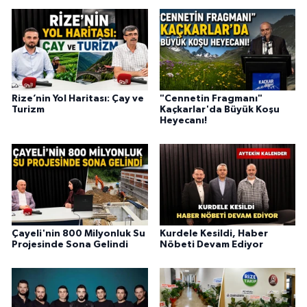
Rize’nin Yol Haritası: Çay ve
"Cennetin Fragmanı"
Turizm
Kaçkarlar'da Büyük Koşu
Heyecanı!
Çayeli'nin 800 Milyonluk Su
Kurdele Kesildi, Haber
Projesinde Sona Gelindi
Nöbeti Devam Ediyor