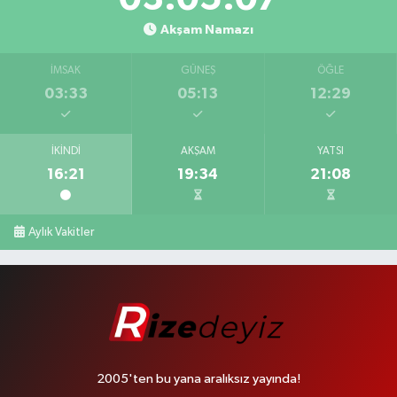
Akşam Namazı
İMSAK
GÜNEŞ
ÖĞLE
03:33
05:13
12:29
İKINDI
AKŞAM
YATSI
16:21
19:34
21:08
Aylık Vakitler
2005'ten bu yana aralıksız yayında!