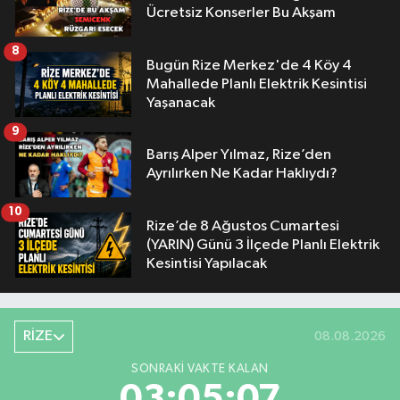
Ücretsiz Konserler Bu Akşam
8
Bugün Rize Merkez'de 4 Köy 4
Mahallede Planlı Elektrik Kesintisi
Yaşanacak
9
Barış Alper Yılmaz, Rize’den
Ayrılırken Ne Kadar Haklıydı?
10
Rize’de 8 Ağustos Cumartesi
(YARIN) Günü 3 İlçede Planlı Elektrik
Kesintisi Yapılacak
RİZE
08.08.2026
SONRAKI VAKTE KALAN
03:05:06