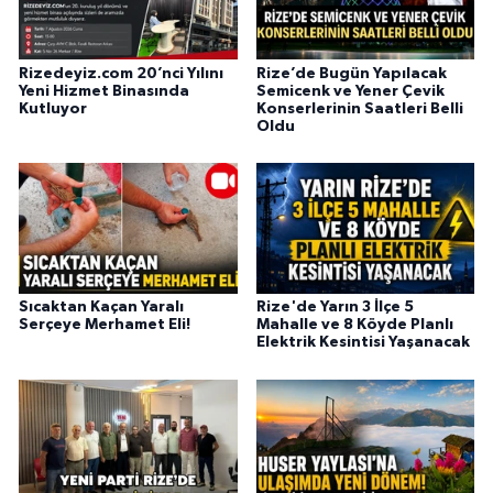
Rizedeyiz.com 20’nci Yılını
Rize’de Bugün Yapılacak
Yeni Hizmet Binasında
Semicenk ve Yener Çevik
Kutluyor
Konserlerinin Saatleri Belli
Oldu
Sıcaktan Kaçan Yaralı
Rize'de Yarın 3 İlçe 5
Serçeye Merhamet Eli!
Mahalle ve 8 Köyde Planlı
Elektrik Kesintisi Yaşanacak