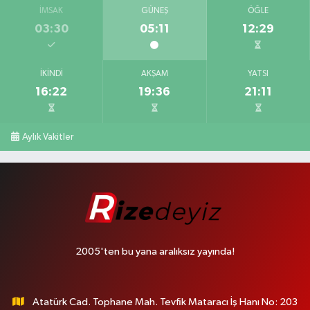
İMSAK
GÜNEŞ
ÖĞLE
03:30
05:11
12:29
İKINDI
AKŞAM
YATSI
16:22
19:36
21:11
Aylık Vakitler
2005'ten bu yana aralıksız yayında!
Atatürk Cad. Tophane Mah. Tevfik Mataracı İş Hanı No: 203