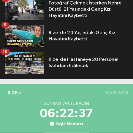
Fotoğraf Çekmek İsterken Nehre
Düştü: 21 Yaşındaki Genç Kız
Hayatını Kaybetti
9
Rize'de 24 Yaşındaki Genç Kız
Hayatını Kaybetti
10
Rize'de Hastaneye 20 Personel
İstihdam Edilecek
RİZE
06.08.2026
SONRAKI VAKTE KALAN
06:22:36
Öğle Namazı