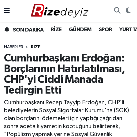
Spor
Rize Nöbetçi Eczaneler
RİZE
GÜNDEM
SPOR
YURTT
SON DAKİKA
Gündem
Rize Hava Durumu
HABERLER
RIZE
Yurttan Haberler
Rize Trafik Yoğunluk Haritası
Cumhurbaşkanı Erdoğan:
Borçlarının Hatırlatılması,
Ekonomi
Süper Lig Puan Durumu ve Fikstür
CHP'yi Ciddi Manada
Teknoloji
Tüm Manşetler
Tedirgin Etti
Sağlık
Son Dakika Haberleri
Cumhurbaşkanı Recep Tayyip Erdoğan, CHP'li
belediyelerin Sosyal Sigortalar Kurumu'na (SGK)
Haber Arşivi
olan borçlarını ödemeleri için yaptığı çağrıdan
sonra adeta kıyametin koptuğunu belirterek,
"Popülizm yapmak yerine Sosyal Güvenlik