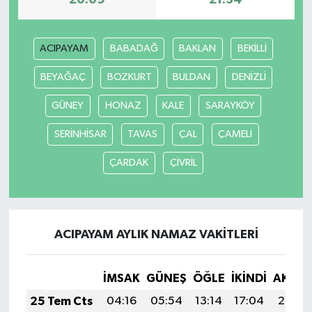
20:09
21:34
ACIPAYAM
BABADAĞ
BAKLAN
BEKİLLİ
BEYAĞAÇ
BOZKURT
BULDAN
DENİZLİ
GÜNEY
HONAZ
KALE
SARAYKÖY
SERİNHİSAR
TAVAS
ÇAL
ÇAMELİ
ÇARDAK
ÇİVRİL
ACIPAYAM AYLIK NAMAZ VAKITLERI
İMSAK
GÜNEŞ
ÖĞLE
İKINDI
AKŞA
25 Tem Cts
04:16
05:54
13:14
17:04
20:24