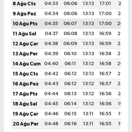
8 Ağu Cts
04:33
06:06
13:13
17:01
20:11
9 Ağu Paz
04:34
06:06
13:13
17:00
20:10
10 Ağu Pts
04:35
06:07
13:13
17:00
20:09
11 Ağu Sal
04:37
06:08
13:13
16:59
20:08
12 Ağu Çar
04:38
06:09
13:13
16:59
20:07
13 Ağu Per
04:39
06:10
13:13
16:58
20:05
14 Ağu Cum
04:40
06:11
13:12
16:58
20:04
15 Ağu Cts
04:42
06:12
13:12
16:57
20:03
16 Ağu Paz
04:43
06:12
13:12
16:57
20:02
17 Ağu Pts
04:44
06:13
13:12
16:56
20:01
18 Ağu Sal
04:45
06:14
13:12
16:56
19:59
19 Ağu Çar
04:46
06:15
13:11
16:55
19:58
20 Ağu Per
04:48
06:16
13:11
16:55
19:57