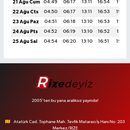
21 Ağu Cum
04:49
06:17
13:11
16:54
19:55
22 Ağu Cts
04:50
06:17
13:11
16:53
19:54
23 Ağu Paz
04:51
06:18
13:10
16:53
19:53
24 Ağu Pts
04:52
06:19
13:10
16:52
19:51
25 Ağu Sal
04:54
06:20
13:10
16:51
19:50
2005'ten bu yana aralıksız yayında!
Atatürk Cad. Tophane Mah. Tevfik Mataracı İş Hanı No: 203
Merkez/RİZE