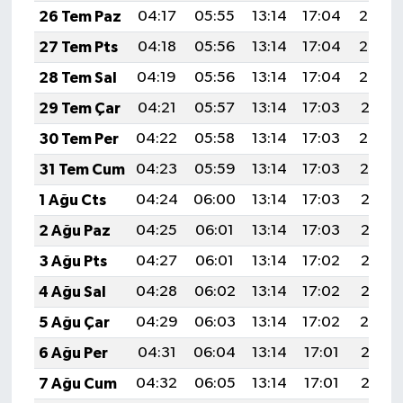
26 Tem Paz
04:17
05:55
13:14
17:04
20:24
27 Tem Pts
04:18
05:56
13:14
17:04
20:23
28 Tem Sal
04:19
05:56
13:14
17:04
20:22
29 Tem Çar
04:21
05:57
13:14
17:03
20:21
30 Tem Per
04:22
05:58
13:14
17:03
20:20
31 Tem Cum
04:23
05:59
13:14
17:03
20:19
1 Ağu Cts
04:24
06:00
13:14
17:03
20:18
2 Ağu Paz
04:25
06:01
13:14
17:03
20:17
3 Ağu Pts
04:27
06:01
13:14
17:02
20:16
4 Ağu Sal
04:28
06:02
13:14
17:02
20:15
5 Ağu Çar
04:29
06:03
13:14
17:02
20:14
6 Ağu Per
04:31
06:04
13:14
17:01
20:13
7 Ağu Cum
04:32
06:05
13:14
17:01
20:12