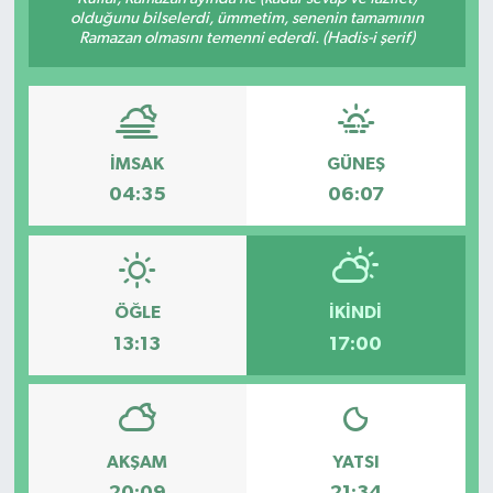
olduğunu bilselerdi, ümmetim, senenin tamamının
Ramazan olmasını temenni ederdi. (Hadis-i şerif)
İMSAK
GÜNEŞ
04:35
06:07
ÖĞLE
İKINDI
13:13
17:00
AKŞAM
YATSI