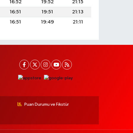
16:52
19:52
21:15
16:51
19:51
21:13
16:51
19:49
21:11
Puan Durumu ve Fikstür