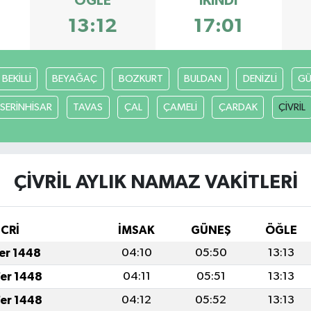
ÖĞLE
İKINDI
13:12
17:01
BEKİLLİ
BEYAĞAÇ
BOZKURT
BULDAN
DENİZLİ
GÜ
SERİNHİSAR
TAVAS
ÇAL
ÇAMELİ
ÇARDAK
ÇİVRİL
ÇİVRİL AYLIK NAMAZ VAKITLERI
İCRİ
İMSAK
GÜNEŞ
ÖĞLE
fer 1448
04:10
05:50
13:13
fer 1448
04:11
05:51
13:13
fer 1448
04:12
05:52
13:13