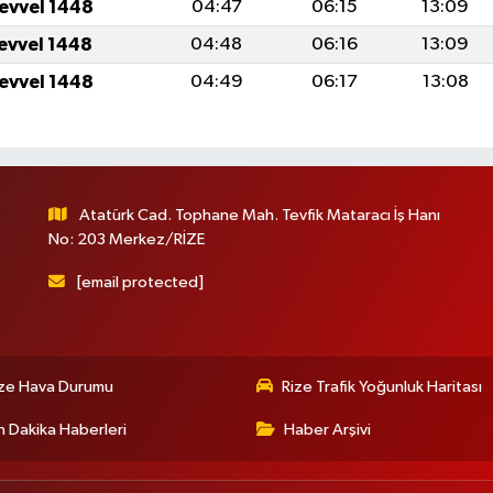
levvel 1448
04:47
06:15
13:09
levvel 1448
04:48
06:16
13:09
levvel 1448
04:49
06:17
13:08
Atatürk Cad. Tophane Mah. Tevfik Mataracı İş Hanı
No: 203 Merkez/RİZE
[email protected]
ize Hava Durumu
Rize Trafik Yoğunluk Haritası
 Dakika Haberleri
Haber Arşivi