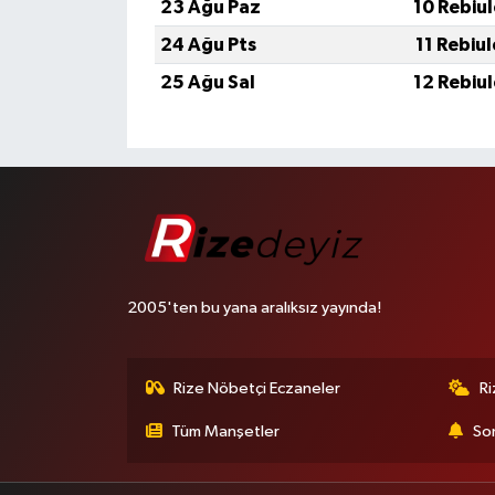
23 Ağu Paz
10 Rebiu
24 Ağu Pts
11 Rebiu
25 Ağu Sal
12 Rebiu
2005'ten bu yana aralıksız yayında!
Rize Nöbetçi Eczaneler
R
Tüm Manşetler
Son