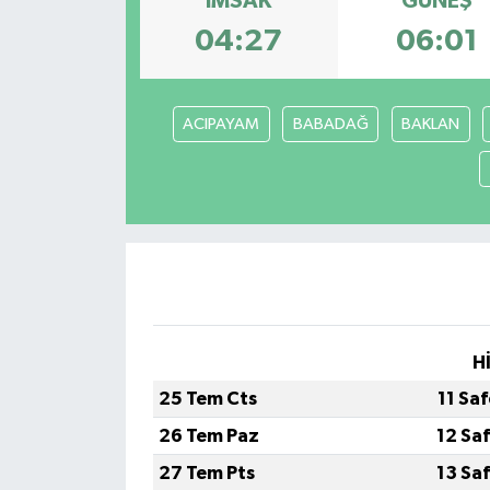
İMSAK
GÜNEŞ
04:27
06:01
ACIPAYAM
BABADAĞ
BAKLAN
H
25 Tem Cts
11 Sa
26 Tem Paz
12 Sa
27 Tem Pts
13 Sa