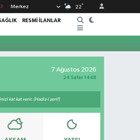
°
Merkez
63
22
0
SAĞLIK
RESMİ İLANLAR
08
0
5
0
7 Ağustos 2026
24 Safer 1448
i kat kat verir. (Hadis-i şerif)