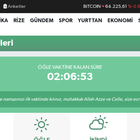
Anketler
BITCOIN
64.225,61
%-0.
DOLAR
47,6704
%
İKA
RİZE
GÜNDEM
SPOR
YURTTAN
EKONOMİ
EURO
55,0406
%-0.
STERLİN
64,2143
%
leri
GRAM ALTIN
6510.40
%0.4
BİST100
13.799
%7
ÖĞLE VAKTINE KALAN SÜRE
02:06:53
 namazınızı ilk vaktinde kılınız, muhakkak Allah Azze ve Celle, size ecriniz