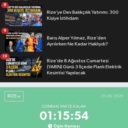
8
Rize’ye Dev Balıkçılık Yatırımı: 300
Kişiye İstihdam
9
Barış Alper Yılmaz, Rize’den
Ayrılırken Ne Kadar Haklıydı?
10
Rize’de 8 Ağustos Cumartesi
(YARIN) Günü 3 İlçede Planlı Elektrik
Kesintisi Yapılacak
RİZE
09.08.2026
SONRAKI VAKTE KALAN
01:15:53
Öğle Namazı