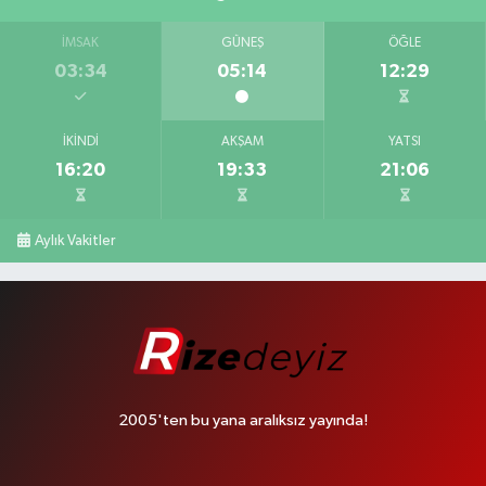
İMSAK
GÜNEŞ
ÖĞLE
03:34
05:14
12:29
İKINDI
AKŞAM
YATSI
16:20
19:33
21:06
Aylık Vakitler
2005'ten bu yana aralıksız yayında!