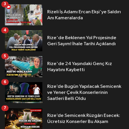
3
Rizeli İş Adamı Ercan Ekşi'ye Saldırı
Anı Kameralarda
4
Rize'de Beklenen Yol Projesinde
Geri Sayım! İhale Tarihi Açıklandı
5
Rize'de 24 Yaşındaki Genç Kız
Hayatını Kaybetti
6
Rize’de Bugün Yapılacak Semicenk
ve Yener Çevik Konserlerinin
Saatleri Belli Oldu
7
Rize’de Semicenk Rüzgârı Esecek:
Ücretsiz Konserler Bu Akşam