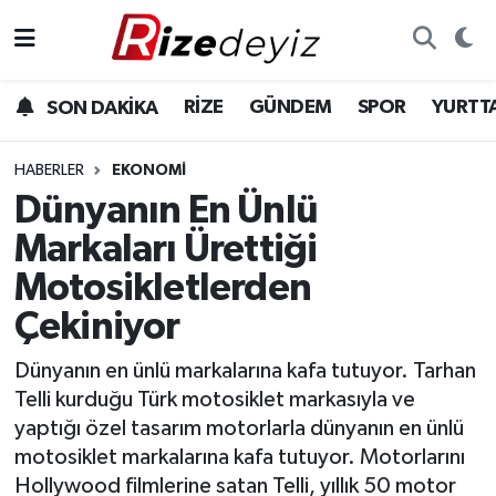
Spor
Rize Nöbetçi Eczaneler
RİZE
GÜNDEM
SPOR
YURTT
SON DAKİKA
Gündem
Rize Hava Durumu
HABERLER
EKONOMI
Yurttan Haberler
Rize Trafik Yoğunluk Haritası
Dünyanın En Ünlü
Markaları Ürettiği
Ekonomi
Süper Lig Puan Durumu ve Fikstür
Motosikletlerden
Teknoloji
Tüm Manşetler
Çekiniyor
Sağlık
Son Dakika Haberleri
Dünyanın en ünlü markalarına kafa tutuyor. Tarhan
Telli kurduğu Türk motosiklet markasıyla ve
Haber Arşivi
yaptığı özel tasarım motorlarla dünyanın en ünlü
motosiklet markalarına kafa tutuyor. Motorlarını
Hollywood filmlerine satan Telli, yıllık 50 motor