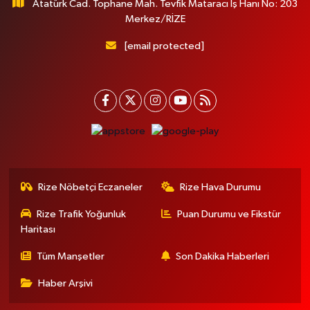
Atatürk Cad. Tophane Mah. Tevfik Mataracı İş Hanı No: 203
Merkez/RİZE
[email protected]
Rize Nöbetçi Eczaneler
Rize Hava Durumu
Rize Trafik Yoğunluk
Puan Durumu ve Fikstür
Haritası
Tüm Manşetler
Son Dakika Haberleri
Haber Arşivi