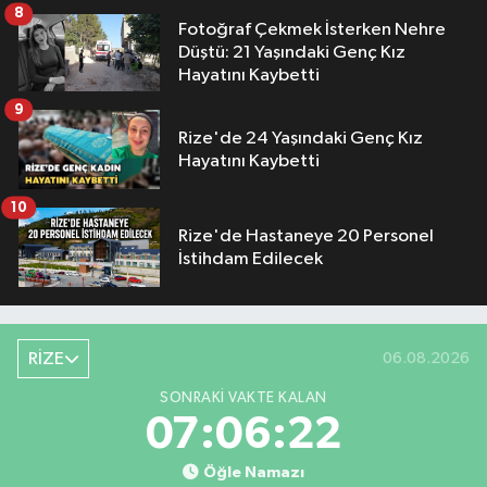
8
Fotoğraf Çekmek İsterken Nehre
Düştü: 21 Yaşındaki Genç Kız
Hayatını Kaybetti
9
Rize'de 24 Yaşındaki Genç Kız
Hayatını Kaybetti
10
Rize'de Hastaneye 20 Personel
İstihdam Edilecek
RİZE
06.08.2026
SONRAKI VAKTE KALAN
07:06:21
Öğle Namazı