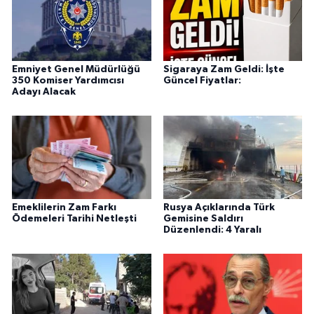
Emniyet Genel Müdürlüğü
Sigaraya Zam Geldi: İşte
350 Komiser Yardımcısı
Güncel Fiyatlar:
Adayı Alacak
Emeklilerin Zam Farkı
Rusya Açıklarında Türk
Ödemeleri Tarihi Netleşti
Gemisine Saldırı
Düzenlendi: 4 Yaralı