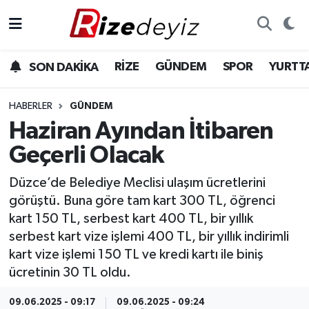
Spor
Rize Nöbetçi Eczaneler
RİZE
GÜNDEM
SPOR
YURTT
SON DAKİKA
Gündem
Rize Hava Durumu
HABERLER
GÜNDEM
Yurttan Haberler
Rize Trafik Yoğunluk Haritası
Haziran Ayından İtibaren
Geçerli Olacak
Ekonomi
Süper Lig Puan Durumu ve Fikstür
Düzce’de Belediye Meclisi ulaşım ücretlerini
Teknoloji
Tüm Manşetler
görüştü. Buna göre tam kart 300 TL, öğrenci
kart 150 TL, serbest kart 400 TL, bir yıllık
Sağlık
Son Dakika Haberleri
serbest kart vize işlemi 400 TL, bir yıllık indirimli
kart vize işlemi 150 TL ve kredi kartı ile biniş
Haber Arşivi
ücretinin 30 TL oldu.
09.06.2025 - 09:17
09.06.2025 - 09:24