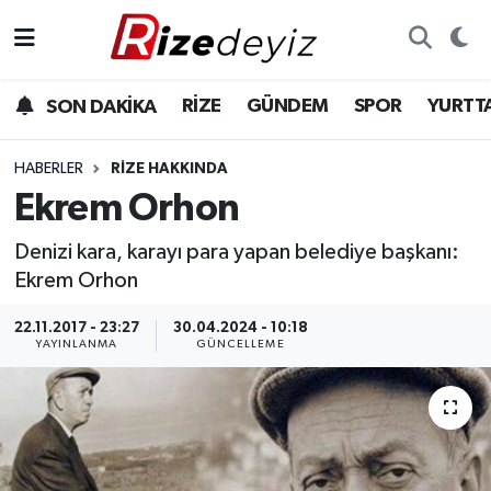
Spor
Rize Nöbetçi Eczaneler
RİZE
GÜNDEM
SPOR
YURTT
SON DAKİKA
Gündem
Rize Hava Durumu
HABERLER
RIZE HAKKINDA
Yurttan Haberler
Rize Trafik Yoğunluk Haritası
Ekrem Orhon
Denizi kara, karayı para yapan belediye başkanı:
Ekonomi
Süper Lig Puan Durumu ve Fikstür
Ekrem Orhon
Teknoloji
Tüm Manşetler
22.11.2017 - 23:27
30.04.2024 - 10:18
YAYINLANMA
GÜNCELLEME
Sağlık
Son Dakika Haberleri
Haber Arşivi