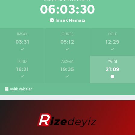
06:03:29
İmsak Namazı
İMSAK
GÜNEŞ
ÖĞLE
03:31
05:12
12:29
İKINDI
AKŞAM
YATSI
16:21
19:35
21:09
Aylık Vakitler