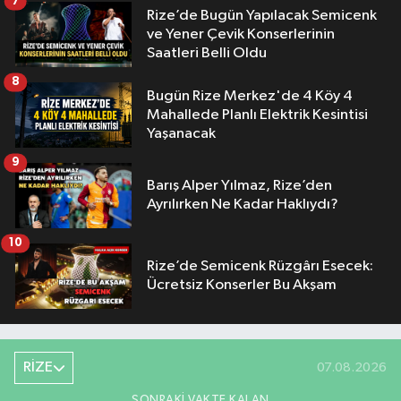
7
Rize’de Bugün Yapılacak Semicenk
ve Yener Çevik Konserlerinin
Saatleri Belli Oldu
8
Bugün Rize Merkez'de 4 Köy 4
Mahallede Planlı Elektrik Kesintisi
Yaşanacak
9
Barış Alper Yılmaz, Rize’den
Ayrılırken Ne Kadar Haklıydı?
10
Rize’de Semicenk Rüzgârı Esecek:
Ücretsiz Konserler Bu Akşam
RİZE
07.08.2026
SONRAKI VAKTE KALAN