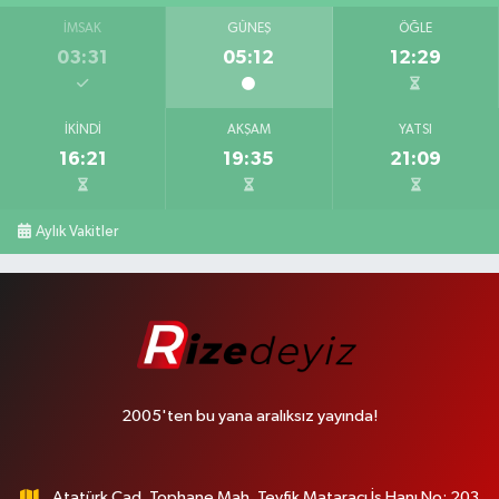
İMSAK
GÜNEŞ
ÖĞLE
03:31
05:12
12:29
İKINDI
AKŞAM
YATSI
16:21
19:35
21:09
Aylık Vakitler
2005'ten bu yana aralıksız yayında!
Atatürk Cad. Tophane Mah. Tevfik Mataracı İş Hanı No: 203