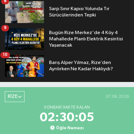
8
Sarp Sınır Kapısı Yolunda Tır
Sürücülerinden Tepki
9
Bugün Rize Merkez'de 4 Köy 4
Mahallede Planlı Elektrik Kesintisi
Yaşanacak
10
Barış Alper Yılmaz, Rize’den
Ayrılırken Ne Kadar Haklıydı?
RİZE
07.08.2026
SONRAKI VAKTE KALAN
02:30:04
Öğle Namazı