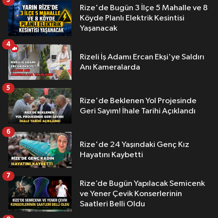
3
Rize'de Bugün 3 İlçe 5 Mahalle ve 8
Köyde Planlı Elektrik Kesintisi
Yaşanacak
4
Rizeli İş Adamı Ercan Ekşi'ye Saldırı
Anı Kameralarda
5
Rize'de Beklenen Yol Projesinde
Geri Sayım! İhale Tarihi Açıklandı
6
Rize'de 24 Yaşındaki Genç Kız
Hayatını Kaybetti
7
Rize’de Bugün Yapılacak Semicenk
ve Yener Çevik Konserlerinin
Saatleri Belli Oldu