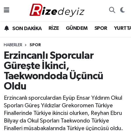
Spor
Rize Nöbetçi Eczaneler
RİZE
GÜNDEM
SPOR
YURTT
SON DAKİKA
Gündem
Rize Hava Durumu
HABERLER
SPOR
Yurttan Haberler
Rize Trafik Yoğunluk Haritası
Erzincanlı Sporcular
Güreşte İkinci,
Ekonomi
Süper Lig Puan Durumu ve Fikstür
Taekwondoda Üçüncü
Teknoloji
Tüm Manşetler
Oldu
Sağlık
Son Dakika Haberleri
Erzincanlı sporculardan Eyüp Ensar Yıldırım Okul
Sporları Güreş Yıldızlar Grekoromen Türkiye
Haber Arşivi
Finallerinde Türkiye ikincisi olurken, Reyhan Ebru
Bilyay da Okul Sporları Taekwondo Türkiye
Finalleri müsabakalarında Türkiye üçüncüsü oldu.