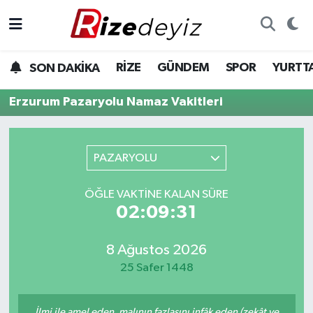
Spor
Rize Nöbetçi Eczaneler
RİZE
GÜNDEM
SPOR
YURTT
SON DAKİKA
Gündem
Rize Hava Durumu
Erzurum Pazaryolu Namaz Vakitleri
Yurttan Haberler
Rize Trafik Yoğunluk Haritası
PAZARYOLU
Ekonomi
Süper Lig Puan Durumu ve Fikstür
ÖĞLE VAKTINE KALAN SÜRE
Teknoloji
Tüm Manşetler
02:09:31
Sağlık
Son Dakika Haberleri
8 Ağustos 2026
Haber Arşivi
25 Safer 1448
İlmi ile amel eden, malının fazlasını infâk eden (zekât ve