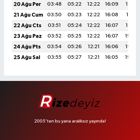
20 Ağu Per
03:48
05:22
12:22
16:09
19:13
21 Ağu Cum
03:50
05:23
12:22
16:08
19:11
22 Ağu Cts
03:51
05:24
12:22
16:07
19:10
23 Ağu Paz
03:52
05:25
12:22
16:07
19:08
24 Ağu Pts
03:54
05:26
12:21
16:06
19:07
25 Ağu Sal
03:55
05:27
12:21
16:05
19:05
2005'ten bu yana aralıksız yayında!