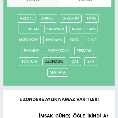
19:26
20:58
AZİZİYE
AŞKALE
ERZURUM
HINIS
HORASAN
KARAYAZI
KARAÇOBAN
KÖPRÜKÖY
NARMAN
OLTU
OLUR
PASİNLER
PAZARYOLU
TEKMAN
TORTUM
UZUNDERE
ÇAT
İSPİR
ŞENKAYA
UZUNDERE AYLIK NAMAZ VAKITLERI
İMSAK
GÜNEŞ
ÖĞLE
İKINDI
AKŞA