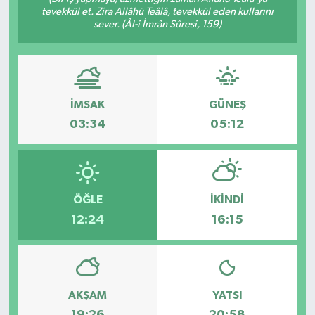
tevekkül et. Zira Allâhü Teâlâ, tevekkül eden kullarını
sever. (Âl-i İmrân Sûresi, 159)
İMSAK
GÜNEŞ
03:34
05:12
ÖĞLE
İKINDI
12:24
16:15
AKŞAM
YATSI