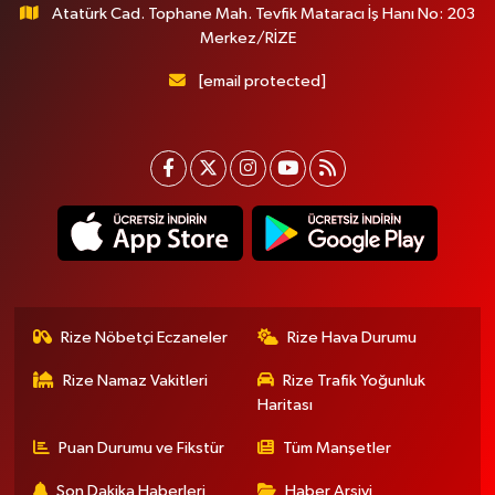
Atatürk Cad. Tophane Mah. Tevfik Mataracı İş Hanı No: 203
Merkez/RİZE
[email protected]
Rize Nöbetçi Eczaneler
Rize Hava Durumu
Rize Namaz Vakitleri
Rize Trafik Yoğunluk
Haritası
Puan Durumu ve Fikstür
Tüm Manşetler
Son Dakika Haberleri
Haber Arşivi