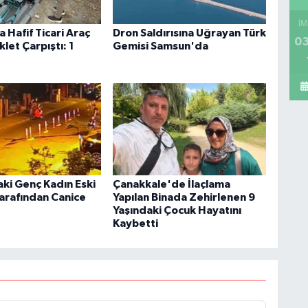
İM
 Hafif Ticari Araç
Dron Saldırısına Uğrayan Türk
03
klet Çarpıştı: 1
Gemisi Samsun'da
aki Genç Kadın Eski
Çanakkale'de İlaçlama
Tarafından Canice
Yapılan Binada Zehirlenen 9
Yaşındaki Çocuk Hayatını
Kaybetti