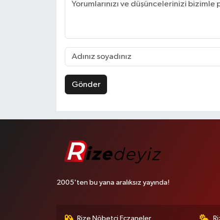
Gönder
2005'ten bu yana aralıksız yayında!
Rize Nöbetçi Eczaneler
R