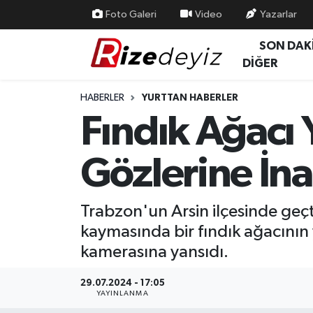
Foto Galeri
Video
Yazarlar
SON DAK
Spor
Rize Nöbetçi Eczaneler
DİĞER
Gündem
Rize Hava Durumu
HABERLER
YURTTAN HABERLER
Fındık Ağacı 
Yurttan Haberler
Rize Trafik Yoğunluk Haritası
Gözlerine İn
Ekonomi
Süper Lig Puan Durumu ve Fikstür
Teknoloji
Tüm Manşetler
Trabzon'un Arsin ilçesinde geç
kaymasında bir fındık ağacının y
Sağlık
Son Dakika Haberleri
kamerasına yansıdı.
Haber Arşivi
29.07.2024 - 17:05
YAYINLANMA