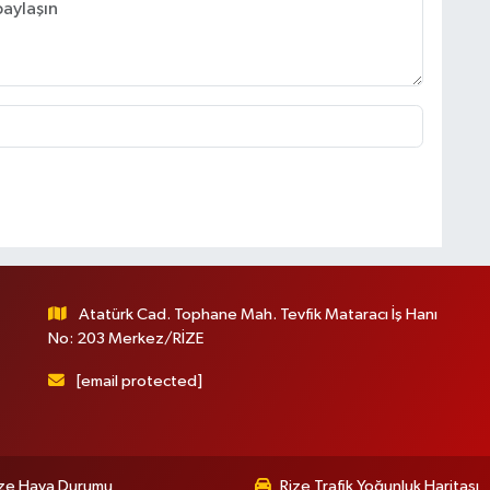
Atatürk Cad. Tophane Mah. Tevfik Mataracı İş Hanı
No: 203 Merkez/RİZE
[email protected]
ize Hava Durumu
Rize Trafik Yoğunluk Haritası