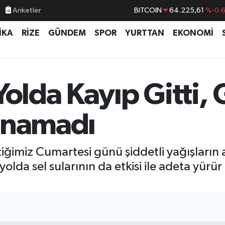
Anketler
BITCOIN
64.225,61
%-0.
DOLAR
47,7143
%0.
İKA
RİZE
GÜNDEM
SPOR
YURTTAN
EKONOMİ
EURO
55,0317
%-0.
STERLİN
64,2463
%0.
GRAM ALTIN
6574.81
%1.
Yolda Kayıp Gitti,
BİST100
13.799
%7
anamadı
tiğimiz Cumartesi günü şiddetli yağışları
olda sel sularının da etkisi ile adeta yürür