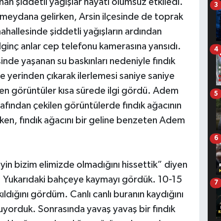
n şiddetli yağışlar hayatı olumsuz etkiledi.
3
 meydana gelirken, Arsin ilçesinde de toprak
hallesinde şiddetli yağışların ardından
ginç anlar cep telefonu kamerasına yansıdı.
4
nde yaşanan su baskınları nedeniyle fındık
te yerinden çıkarak ilerlemesi saniye saniye
en görüntüler kısa sürede ilgi gördü. Adem
5
afından çekilen görüntülerde fındık ağacının
ken, fındık ağacını bir geline benzeten Adem
6
in bizim elimizde olmadığını hissettik” diyen
 Yukarıdaki bahçeye kaymayı gördük. 10-15
7
ıldığını gördüm. Canlı canlı buranın kaydığını
yorduk. Sonrasında yavaş yavaş bir fındık