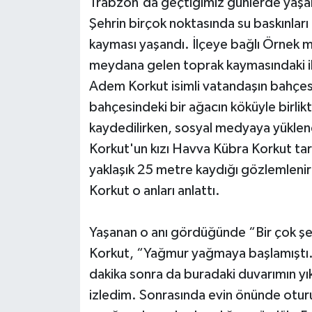
Trabzon'da geçtiğimiz günlerde yaşana
Şehrin birçok noktasında su baskınları
kayması yaşandı. İlçeye bağlı Örnek ma
meydana gelen toprak kaymasındaki il
Adem Korkut isimli vatandaşın bahçesi
bahçesindeki bir ağacın köküyle birlik
kaydedilirken, sosyal medyaya yüklen
Korkut'un kızı Havva Kübra Korkut tar
yaklaşık 25 metre kaydığı gözlemlenir
Korkut o anları anlattı.
Yaşanan o anı gördüğünde “Bir çok şey
Korkut, “Yağmur yağmaya başlamıştı.
dakika sonra da buradaki duvarımın yık
izledim. Sonrasında evin önünde oturu