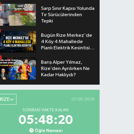
Konserlerinin Saatleri
Belli Oldu
Sarp Sınır Kapısı Yolunda
Tır Sürücülerinden
Tepki
Bugün Rize Merkez'de
4 Köy 4 Mahallede
Planlı Elektrik Kesintisi
Yaşanacak
Barış Alper Yılmaz,
Rize’den Ayrılırken Ne
Kadar Haklıydı?
RİZE
07.08.2026
SONRAKI VAKTE KALAN
05:48:19
Öğle Namazı