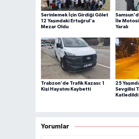
Serinlemek İçin Girdiği Gölet
Samsun'da
12 Yaşındaki Ertuğrul'a
İle Motosi
Mezar Oldu
Yaralı
Trabzon'de Trafik Kazası: 1
25 Yaşınd
Kişi Hayatını Kaybetti
Sevgilisi 
Katledildi
Yorumlar