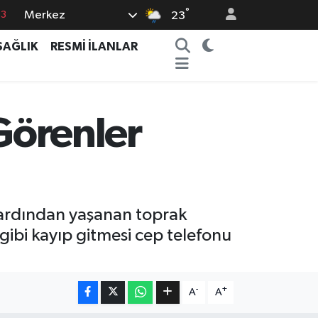
°
Merkez
63
23
16
SAĞLIK
RESMİ İLANLAR
02
07
44
 Görenler
0
n ardından yaşanan toprak
 gibi kayıp gitmesi cep telefonu
-
+
A
A