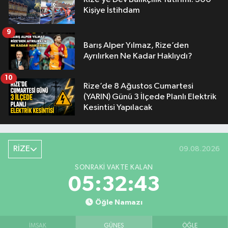
Kişiye İstihdam
9
Barış Alper Yılmaz, Rize’den
Ayrılırken Ne Kadar Haklıydı?
10
Rize’de 8 Ağustos Cumartesi
(YARIN) Günü 3 İlçede Planlı Elektrik
Kesintisi Yapılacak
RİZE
09.08.2026
SONRAKI VAKTE KALAN
05:32:42
Öğle Namazı
İMSAK
GÜNEŞ
ÖĞLE