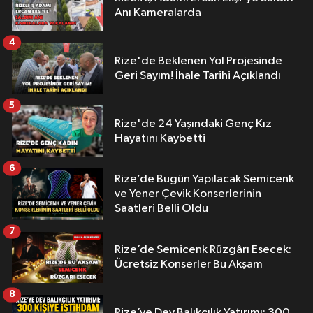
Anı Kameralarda
4
Rize'de Beklenen Yol Projesinde
Geri Sayım! İhale Tarihi Açıklandı
5
Rize'de 24 Yaşındaki Genç Kız
Hayatını Kaybetti
6
Rize’de Bugün Yapılacak Semicenk
ve Yener Çevik Konserlerinin
Saatleri Belli Oldu
7
Rize’de Semicenk Rüzgârı Esecek:
Ücretsiz Konserler Bu Akşam
8
Rize’ye Dev Balıkçılık Yatırımı: 300