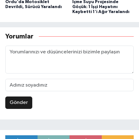
Ordu'da Motosiklet
İçme Suyu Projesinde
Devrildi, Sürücü Yaralandı
Göçük: 1 İşçi Hayatını
Kaybetti 1'i Ağır Yaralandı
Yorumlar
Gönder