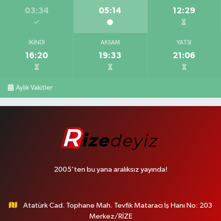
03:34
05:14
12:29
İKINDI
AKŞAM
YATSI
16:20
19:33
21:06
Aylık Vakitler
2005'ten bu yana aralıksız yayında!
Atatürk Cad. Tophane Mah. Tevfik Mataracı İş Hanı No: 203
Merkez/RİZE