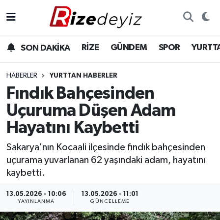
Spor
Rize Nöbetçi Eczaneler
RİZE
GÜNDEM
SPOR
YURTT
SON DAKİKA
Gündem
Rize Hava Durumu
HABERLER
YURTTAN HABERLER
Yurttan Haberler
Rize Trafik Yoğunluk Haritası
Fındık Bahçesinden
Uçuruma Düşen Adam
Ekonomi
Süper Lig Puan Durumu ve Fikstür
Hayatını Kaybetti
Teknoloji
Tüm Manşetler
Sakarya'nın Kocaali ilçesinde fındık bahçesinden
uçurama yuvarlanan 62 yaşındaki adam, hayatını
Sağlık
Son Dakika Haberleri
kaybetti.
Haber Arşivi
13.05.2026 - 10:06
13.05.2026 - 11:01
YAYINLANMA
GÜNCELLEME