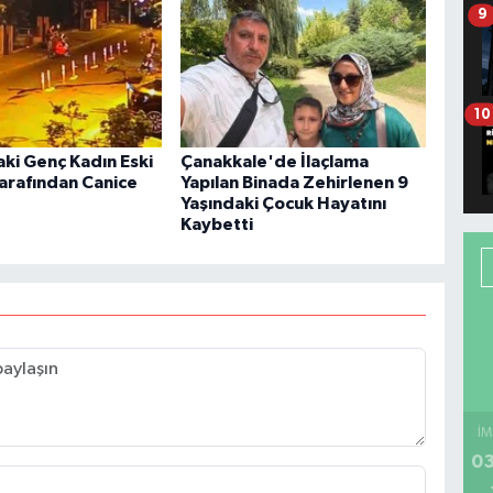
9
10
aki Genç Kadın Eski
Çanakkale'de İlaçlama
Tarafından Canice
Yapılan Binada Zehirlenen 9
Yaşındaki Çocuk Hayatını
Kaybetti
İM
03