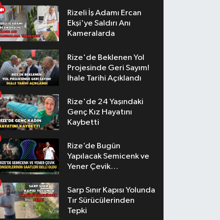
Rizeli İş Adamı Ercan
Ekşi'ye Saldırı Anı
Kameralarda
Rize'de Beklenen Yol
Projesinde Geri Sayım!
İhale Tarihi Açıklandı
Rize'de 24 Yaşındaki
Genç Kız Hayatını
Kaybetti
Rize’de Bugün
Yapılacak Semicenk ve
Yener Çevik
Konserlerinin Saatleri
Belli Oldu
Sarp Sınır Kapısı Yolunda
Tır Sürücülerinden
Tepki