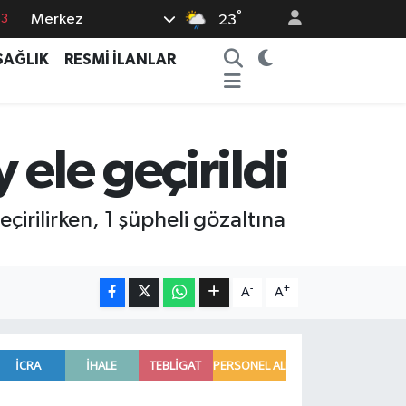
°
Merkez
63
23
16
SAĞLIK
RESMİ İLANLAR
02
07
44
ele geçirildi
0
çirilirken, 1 şüpheli gözaltına
-
+
A
A