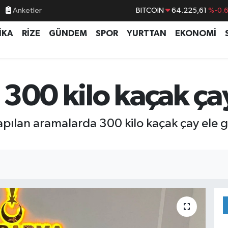
Anketler
BITCOIN
64.225,61
%-0.
DOLAR
47,7143
%0.
İKA
RİZE
GÜNDEM
SPOR
YURTTAN
EKONOMİ
EURO
55,0317
%-0.
STERLİN
64,2463
%0.
GRAM ALTIN
6574.81
%1.
300 kilo kaçak çay 
BİST100
13.799
%7
apılan aramalarda 300 kilo kaçak çay ele ge