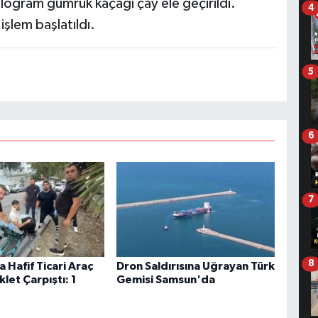
logram gümrük kaçağı çay ele geçirildi.
4
işlem başlatıldı.
5
6
7
8
 Hafif Ticari Araç
Dron Saldırısına Uğrayan Türk
klet Çarpıştı: 1
Gemisi Samsun'da