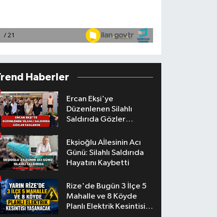
Trend Haberler
Ercan Ekşi'ye
Düzenlenen Silahlı
Saldırıda Gözler
Faillerde
Ekşioğlu Aİlesinin Acı
Günü: Silahlı Saldırıda
Hayatını Kaybetti
Rize'de Bugün 3 İlçe 5
Mahalle ve 8 Köyde
Planlı Elektrik Kesintisi
Yaşanacak