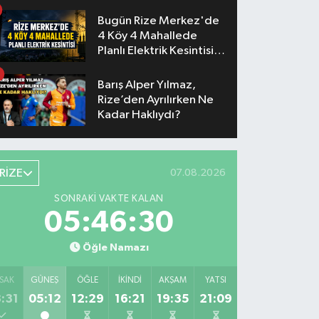
Bugün Rize Merkez'de
4 Köy 4 Mahallede
Planlı Elektrik Kesintisi
Yaşanacak
Barış Alper Yılmaz,
Rize’den Ayrılırken Ne
Kadar Haklıydı?
RİZE
07.08.2026
SONRAKI VAKTE KALAN
05:46:30
Öğle Namazı
SAK
GÜNEŞ
ÖĞLE
İKINDI
AKŞAM
YATSI
:31
05:12
12:29
16:21
19:35
21:09