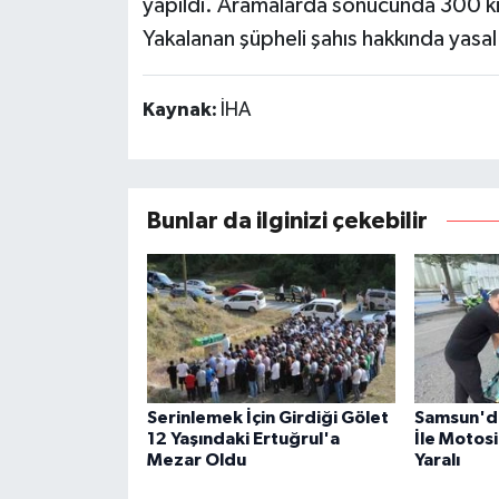
yapıldı. Aramalarda sonucunda 300 ki
Yakalanan şüpheli şahıs hakkında yasal 
Kaynak:
İHA
Bunlar da ilginizi çekebilir
Serinlemek İçin Girdiği Gölet
Samsun'da
12 Yaşındaki Ertuğrul'a
İle Motosi
Mezar Oldu
Yaralı