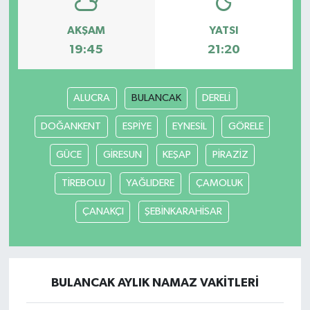
AKŞAM
YATSI
19:45
21:20
ALUCRA
BULANCAK
DERELİ
DOĞANKENT
ESPİYE
EYNESİL
GÖRELE
GÜCE
GİRESUN
KEŞAP
PİRAZİZ
TİREBOLU
YAĞLIDERE
ÇAMOLUK
ÇANAKÇI
ŞEBİNKARAHİSAR
BULANCAK AYLIK NAMAZ VAKITLERI