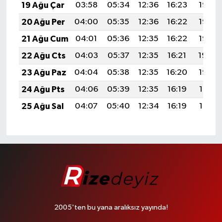
19 Ağu Çar
03:58
05:34
12:36
16:23
19:28
20 Ağu Per
04:00
05:35
12:36
16:22
19:27
21 Ağu Cum
04:01
05:36
12:35
16:22
19:25
22 Ağu Cts
04:03
05:37
12:35
16:21
19:24
23 Ağu Paz
04:04
05:38
12:35
16:20
19:22
24 Ağu Pts
04:06
05:39
12:35
16:19
19:21
25 Ağu Sal
04:07
05:40
12:34
16:19
19:19
2005'ten bu yana aralıksız yayında!