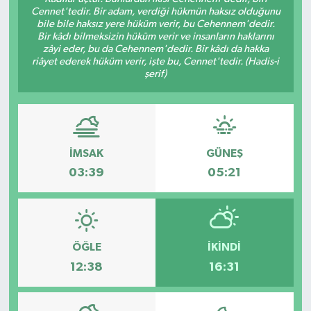
Cennet'tedir. Bir adam, verdiği hükmün haksız olduğunu
bile bile haksız yere hüküm verir, bu Cehennem'dedir.
Bir kâdı bilmeksizin hüküm verir ve insanların haklarını
zâyi eder, bu da Cehennem'dedir. Bir kâdı da hakka
riâyet ederek hüküm verir, işte bu, Cennet'tedir. (Hadis-i
şerif)
İMSAK
GÜNEŞ
03:39
05:21
ÖĞLE
İKINDI
12:38
16:31