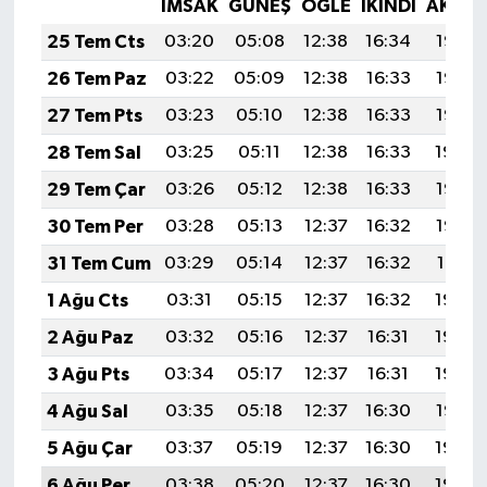
İMSAK
GÜNEŞ
ÖĞLE
İKINDI
AKŞA
25 Tem Cts
03:20
05:08
12:38
16:34
19:57
26 Tem Paz
03:22
05:09
12:38
16:33
19:56
27 Tem Pts
03:23
05:10
12:38
16:33
19:55
28 Tem Sal
03:25
05:11
12:38
16:33
19:54
29 Tem Çar
03:26
05:12
12:38
16:33
19:53
30 Tem Per
03:28
05:13
12:37
16:32
19:52
31 Tem Cum
03:29
05:14
12:37
16:32
19:51
1 Ağu Cts
03:31
05:15
12:37
16:32
19:50
2 Ağu Paz
03:32
05:16
12:37
16:31
19:49
3 Ağu Pts
03:34
05:17
12:37
16:31
19:48
4 Ağu Sal
03:35
05:18
12:37
16:30
19:47
5 Ağu Çar
03:37
05:19
12:37
16:30
19:45
6 Ağu Per
03:38
05:20
12:37
16:30
19:44