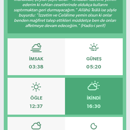
ederim ki ruhları cesetlerinde oldukça kullarını
saptırmaktan geri durmayacağım." Allâhü Teâlâ ise şöyle
buyurdu: "İzzetim ve Celâlime yemin olsun ki onlar
benden mağfiret talep ettikleri müddetçe ben de onları
affetmeye devam edeceğim." (Hadis-i şerif)
İMSAK
GÜNEŞ
03:38
05:20
ÖĞLE
İKINDI
12:37
16:30