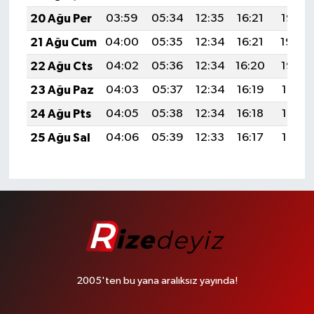
20 Ağu Per
03:59
05:34
12:35
16:21
19:25
21 Ağu Cum
04:00
05:35
12:34
16:21
19:24
22 Ağu Cts
04:02
05:36
12:34
16:20
19:23
23 Ağu Paz
04:03
05:37
12:34
16:19
19:21
24 Ağu Pts
04:05
05:38
12:34
16:18
19:19
25 Ağu Sal
04:06
05:39
12:33
16:17
19:18
2005'ten bu yana aralıksız yayında!