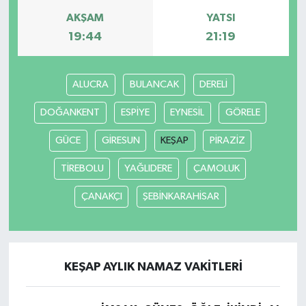
AKŞAM
YATSI
19:44
21:19
ALUCRA
BULANCAK
DERELİ
DOĞANKENT
ESPİYE
EYNESİL
GÖRELE
GÜCE
GİRESUN
KEŞAP
PİRAZİZ
TİREBOLU
YAĞLIDERE
ÇAMOLUK
ÇANAKÇI
ŞEBİNKARAHİSAR
KEŞAP AYLIK NAMAZ VAKITLERI