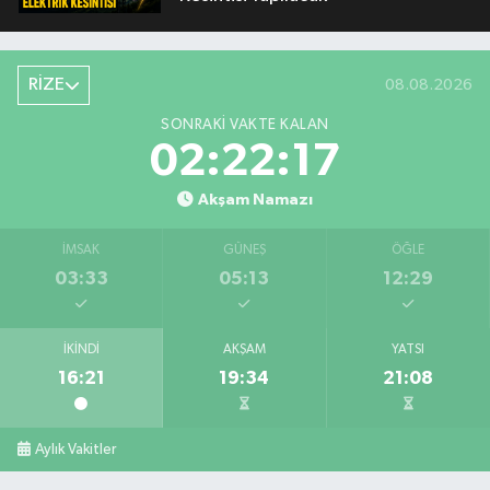
RİZE
08.08.2026
SONRAKI VAKTE KALAN
02:22:16
Akşam Namazı
İMSAK
GÜNEŞ
ÖĞLE
03:33
05:13
12:29
İKINDI
AKŞAM
YATSI
16:21
19:34
21:08
Aylık Vakitler