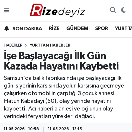
Spor
Rize Nöbetçi Eczaneler
RİZE
GÜNDEM
SPOR
YURTT
SON DAKİKA
Gündem
Rize Hava Durumu
HABERLER
YURTTAN HABERLER
Yurttan Haberler
Rize Trafik Yoğunluk Haritası
İşe Başlayacağı İlk Gün
Kazada Hayatını Kaybetti
Ekonomi
Süper Lig Puan Durumu ve Fikstür
Samsun'da balık fabrikasında işe başlayacağı ilk
Teknoloji
Tüm Manşetler
gün iş yerinin karşısında yolun karşısına geçmeye
çalışırken otomobilin çarptığı 3 çocuk annesi
Sağlık
Son Dakika Haberleri
Hatun Kabadayı (50), olay yerinde hayatını
kaybetti. Acı haberi alan eşi ve oğlunun olay
Haber Arşivi
yerindeki feryatları yürekleri dağladı.
11.05.2026 - 10:58
11.05.2026 - 13:15