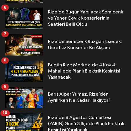
6
Rize’de Bugün Yapılacak Semicenk
ve Yener Çevik Konserlerinin
Saatleri Belli Oldu
7
Rize’de Semicenk Rüzgârı Esecek:
Ücretsiz Konserler Bu Akşam
8
Bugün Rize Merkez'de 4 Köy 4
Mahallede Planlı Elektrik Kesintisi
Yaşanacak
9
Barış Alper Yılmaz, Rize’den
Ayrılırken Ne Kadar Haklıydı?
10
Rize’de 8 Ağustos Cumartesi
(YARIN) Günü 3 İlçede Planlı Elektrik
Kesintisi Yapılacak