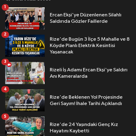
1
Ercan Ekşi'ye Düzenlenen Silahlı
Saldırıda Gözler Faillerde
2
Rize'de Bugün 3 İlçe 5 Mahalle ve 8
Köyde Planlı Elektrik Kesintisi
Yaşanacak
3
Rizeli İş Adamı Ercan Ekşi'ye Saldırı
Anı Kameralarda
4
Rize'de Beklenen Yol Projesinde
Geri Sayım! İhale Tarihi Açıklandı
5
Rize'de 24 Yaşındaki Genç Kız
Hayatını Kaybetti