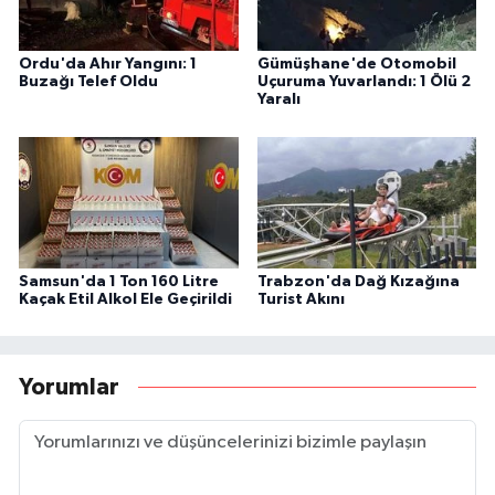
Ordu'da Ahır Yangını: 1
Gümüşhane'de Otomobil
Buzağı Telef Oldu
Uçuruma Yuvarlandı: 1 Ölü 2
Yaralı
Samsun'da 1 Ton 160 Litre
Trabzon'da Dağ Kızağına
Kaçak Etil Alkol Ele Geçirildi
Turist Akını
Yorumlar