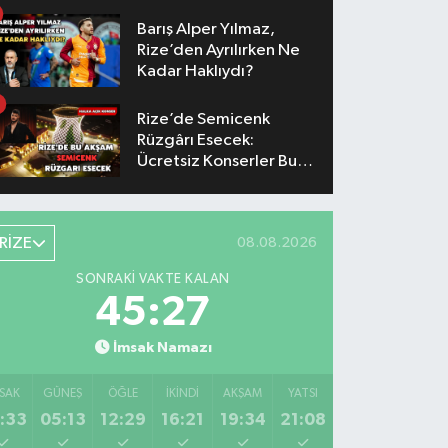
Yaşanacak
Barış Alper Yılmaz,
Rize’den Ayrılırken Ne
Kadar Haklıydı?
Rize’de Semicenk
Rüzgârı Esecek:
Ücretsiz Konserler Bu
Akşam
RİZE
08.08.2026
SONRAKI VAKTE KALAN
45:26
İmsak Namazı
SAK
GÜNEŞ
ÖĞLE
İKINDI
AKŞAM
YATSI
:33
05:13
12:29
16:21
19:34
21:08