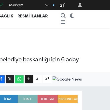
°
Merkez
87
21
18
SAĞLIK
RESMİ İLANLAR
32
38
03
14
belediye başkanlığı için 6 aday
-
+
A
A