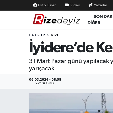
Foto Galeri
Video
Yazarlar
SON DAK
Spor
Rize Nöbetçi Eczaneler
DİĞER
Gündem
Rize Hava Durumu
HABERLER
RIZE
İyidere’de Ke
Yurttan Haberler
Rize Trafik Yoğunluk Haritası
Ekonomi
Süper Lig Puan Durumu ve Fikstür
31 Mart Pazar günü yapılacak ye
yarışacak.
Teknoloji
Tüm Manşetler
06.03.2024 - 08:58
Sağlık
Son Dakika Haberleri
YAYINLANMA
Haber Arşivi