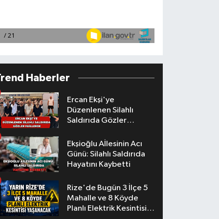
Trend Haberler
Ercan Ekşi'ye
Düzenlenen Silahlı
Saldırıda Gözler
Faillerde
Ekşioğlu Aİlesinin Acı
Günü: Silahlı Saldırıda
Hayatını Kaybetti
Rize'de Bugün 3 İlçe 5
Mahalle ve 8 Köyde
Planlı Elektrik Kesintisi
Yaşanacak