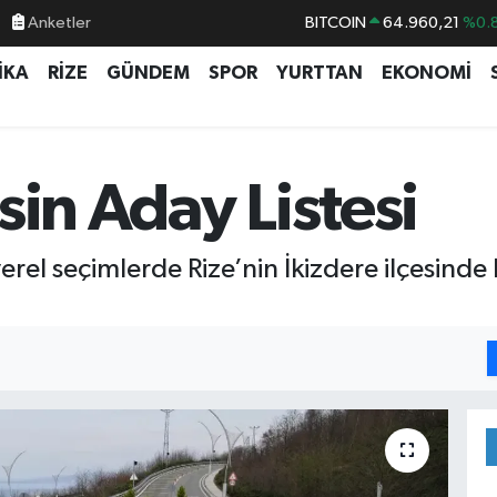
Anketler
BITCOIN
64.960,21
%0.
DOLAR
47,7436
%0.
İKA
RİZE
GÜNDEM
SPOR
YURTTAN
EKONOMİ
EURO
55,2510
%0.
STERLİN
64,4811
%0.
GRAM ALTIN
6660.55
%0.
sin Aday Listesi
BİST100
13.779
%-
rel seçimlerde Rize’nin İkizdere ilçesinde 