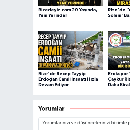
Rizedeyiz.com 20 Yaşında,
Rize'de '
Yeni Yerinde!
Şöleni' Ba
Rize'de Recep Tayyip
Erokspor 
Erdoğan Camii İnşaatı Hızla
Çaykur Ri
Devam Ediyor
Daha Kira
Yorumlar