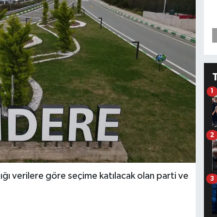
1
2
ğı verilere göre seçime katılacak olan parti ve
3