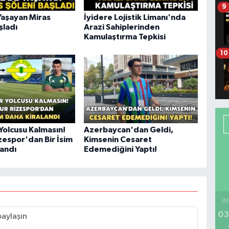
9
Yaşayan Miras
İyidere Lojistik Limanı'nda
şladı
Arazi Sahiplerinden
Kamulaştırma Tepkisi
10
Yolcusu Kalmasın!
Azerbaycan'dan Geldi,
zespor'dan Bir İsim
Kimsenin Cesaret
landı
Edemediğini Yaptı!
İM
03