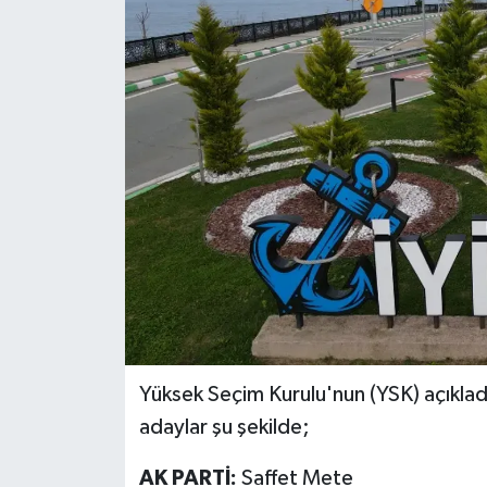
Yüksek Seçim Kurulu'nun (YSK) açıkladı
adaylar şu şekilde;
AK PARTİ:
Saffet Mete