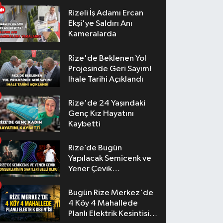
Rizeli İş Adamı Ercan
Ekşi'ye Saldırı Anı
Kameralarda
Rize'de Beklenen Yol
Projesinde Geri Sayım!
İhale Tarihi Açıklandı
Rize'de 24 Yaşındaki
Genç Kız Hayatını
Kaybetti
Rize’de Bugün
Yapılacak Semicenk ve
Yener Çevik
Konserlerinin Saatleri
Belli Oldu
Bugün Rize Merkez'de
4 Köy 4 Mahallede
Planlı Elektrik Kesintisi