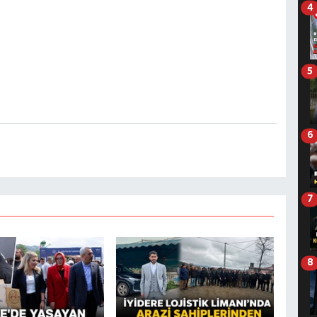
4
5
6
7
8