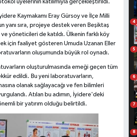
tokol üyelerinin katılımıyla gerçekleştirildi.
 İyidere Kaymakamı Eray Gürsoy ve İlçe Milli
4
 yanı sıra, projeye destek veren Beşiktaş
ve yöneticileri de katıldı. Ülkenin farklı köy
rmek için faaliyet gösteren Umuda Uzanan Eller
5
boratuvarların oluşumunda büyük rol oynadı.
atuvarların oluşturulmasında emeği geçen tüm
kkür edildi. Bu yeni laboratuvarların,
6
lmasına olanak sağlayacağı ve fen bilimleri
ı vurgulandı. Atılan bu adımın, İyidere'deki
nemli bir yatırım olduğu belirtildi.
7
8