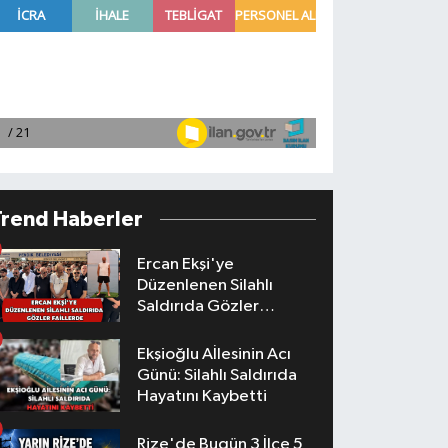
Trend Haberler
Ercan Ekşi'ye
Düzenlenen Silahlı
Saldırıda Gözler
Faillerde
Ekşioğlu Aİlesinin Acı
Günü: Silahlı Saldırıda
Hayatını Kaybetti
Rize'de Bugün 3 İlçe 5