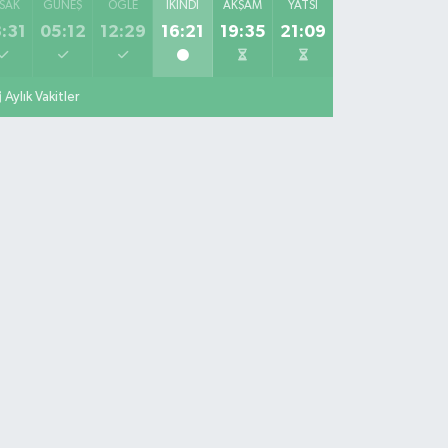
SAK
GÜNEŞ
ÖĞLE
İKINDI
AKŞAM
YATSI
:31
05:12
12:29
16:21
19:35
21:09
Aylık Vakitler