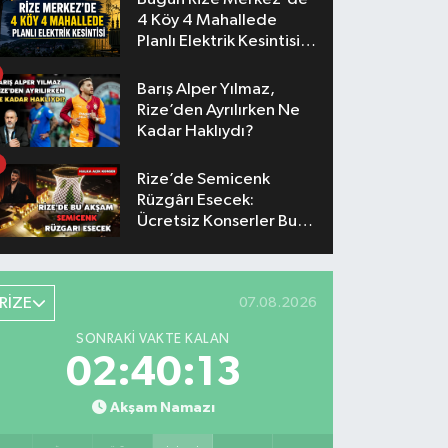
4 Köy 4 Mahallede
Planlı Elektrik Kesintisi
Yaşanacak
Barış Alper Yılmaz,
Rize’den Ayrılırken Ne
Kadar Haklıydı?
Rize’de Semicenk
Rüzgârı Esecek:
Ücretsiz Konserler Bu
Akşam
RİZE
07.08.2026
SONRAKI VAKTE KALAN
02:40:12
Akşam Namazı