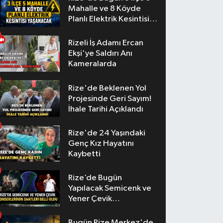
Mahalle ve 8 Köyde
Planlı Elektrik Kesintisi
Yaşanacak
Rizeli İş Adamı Ercan
Ekşi'ye Saldırı Anı
Kameralarda
Rize'de Beklenen Yol
Projesinde Geri Sayım!
İhale Tarihi Açıklandı
Rize'de 24 Yaşındaki
Genç Kız Hayatını
Kaybetti
Rize’de Bugün
Yapılacak Semicenk ve
Yener Çevik
Konserlerinin Saatleri
Belli Oldu
Bugün Rize Merkez'de