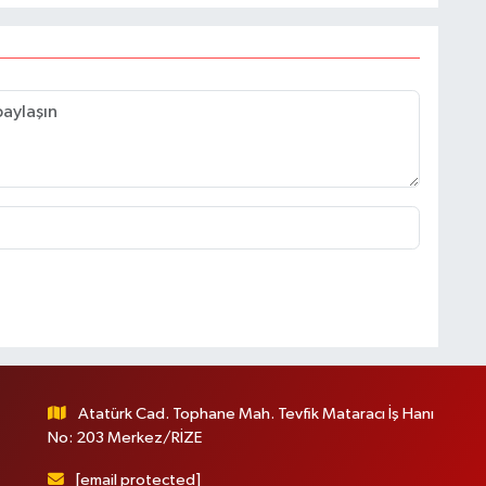
Atatürk Cad. Tophane Mah. Tevfik Mataracı İş Hanı
No: 203 Merkez/RİZE
[email protected]