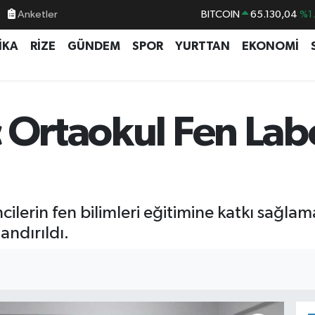
BITCOIN
65.130,04
%1
Anketler
DOLAR
47,7106
%0.
İKA
RİZE
GÜNDEM
SPOR
YURTTAN
EKONOMİ
EURO
55,1652
%0.
STERLİN
64,4046
%0.
GRAM ALTIN
6618.49
%2.
ç Ortaokul Fen Lab
BİST100
13.773
%-
ncilerin fen bilimleri eğitimine katkı sağl
andırıldı.