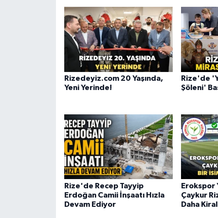
Rizedeyiz.com 20 Yaşında,
Rize'de '
Yeni Yerinde!
Şöleni' Ba
Rize'de Recep Tayyip
Erokspor 
Erdoğan Camii İnşaatı Hızla
Çaykur Ri
Devam Ediyor
Daha Kira