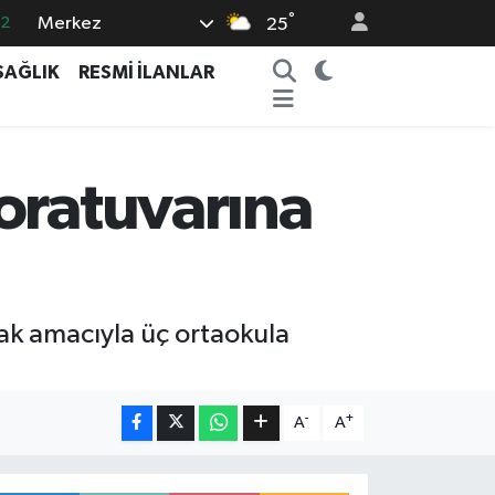
.2
°
Merkez
25
17
SAĞLIK
RESMİ İLANLAR
27
35
12
oratuvarına
19
amak amacıyla üç ortaokula
-
+
A
A