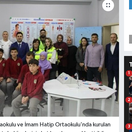
1
2
okulu ve İmam Hatip Ortaokulu'nda kurulan
3