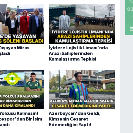
İM
03
Yaşayan Miras
İyidere Lojistik Limanı'nda
şladı
Arazi Sahiplerinden
Kamulaştırma Tepkisi
Yolcusu Kalmasın!
Azerbaycan'dan Geldi,
zespor'dan Bir İsim
Kimsenin Cesaret
landı
Edemediğini Yaptı!