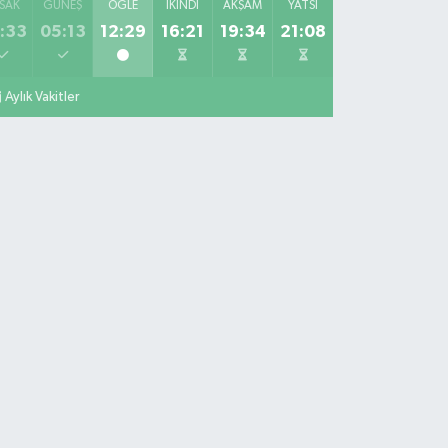
SAK
GÜNEŞ
ÖĞLE
İKINDI
AKŞAM
YATSI
:33
05:13
12:29
16:21
19:34
21:08
Aylık Vakitler