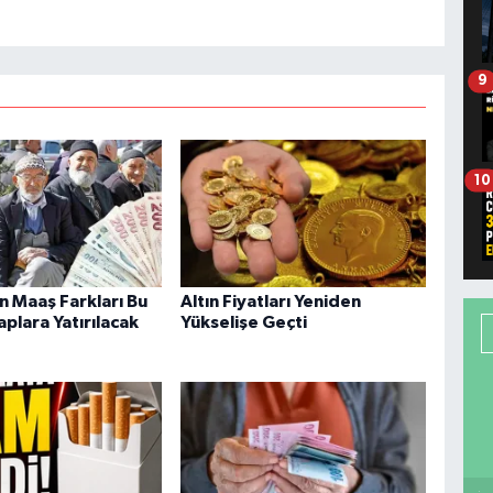
9
10
n Maaş Farkları Bu
Altın Fiyatları Yeniden
plara Yatırılacak
Yükselişe Geçti