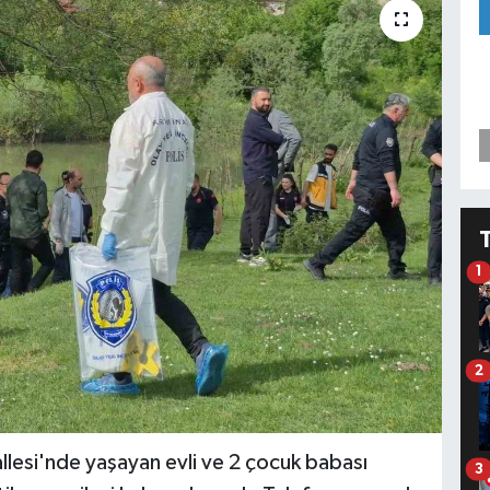
1
2
llesi'nde yaşayan evli ve 2 çocuk babası
3