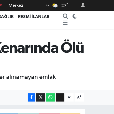
°
Merkez
18
27
18
SAĞLIK
RESMİ İLANLAR
32
38
03
Kenarında Ölü
14
ber alınamayan emlak
-
+
A
A