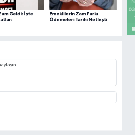
İM
03
Zam Geldi: İşte
Emeklilerin Zam Farkı
atlar:
Ödemeleri Tarihi Netleşti