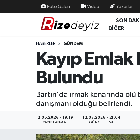
Foto Galeri
Video
Yazarlar
SON DAK
Spor
Rize Nöbetçi Eczaneler
DİĞER
Gündem
Rize Hava Durumu
HABERLER
GÜNDEM
Kayıp Emlak 
Yurttan Haberler
Rize Trafik Yoğunluk Haritası
Bulundu
Ekonomi
Süper Lig Puan Durumu ve Fikstür
Teknoloji
Tüm Manşetler
Bartın'da ırmak kenarında ölü
danışmanı olduğu belirlendi.
Sağlık
Son Dakika Haberleri
12.05.2026 - 19:19
12.05.2026 - 21:04
Haber Arşivi
YAYINLANMA
GÜNCELLEME