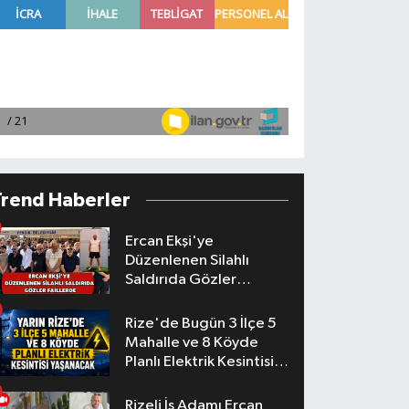
Trend Haberler
Ercan Ekşi'ye
Düzenlenen Silahlı
Saldırıda Gözler
Faillerde
Rize'de Bugün 3 İlçe 5
Mahalle ve 8 Köyde
Planlı Elektrik Kesintisi
Yaşanacak
Rizeli İş Adamı Ercan