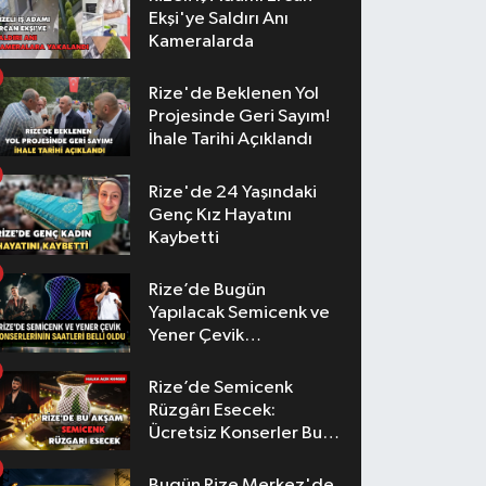
Ekşi'ye Saldırı Anı
Kameralarda
Rize'de Beklenen Yol
Projesinde Geri Sayım!
İhale Tarihi Açıklandı
Rize'de 24 Yaşındaki
Genç Kız Hayatını
Kaybetti
Rize’de Bugün
Yapılacak Semicenk ve
Yener Çevik
Konserlerinin Saatleri
Belli Oldu
Rize’de Semicenk
Rüzgârı Esecek:
Ücretsiz Konserler Bu
Akşam
Bugün Rize Merkez'de