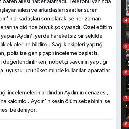
ibaren ailesi haber alamadı. Telefonu yanında
ayan ailesi ve arkadaşları saatler süren
ın'ın arkadaşları son olarak ise her zaman
4
 kenarına gidince büyük şok yaşadı. Özel eğitim
yapan Aydın'ı yerde hareketsiz bir şekilde
k ekiplerine bildirdi. Sağlık ekipleri yaptığı
5
, polis ise geniş çaplı inceleme başlattı.
li değerlendirilirken, nöbetçi savcının yaptığı
a, uyuşturucu tüketiminde kullanılan aparatlar
6
tığı incelemelerin ardından Aydın'ın cenazesi,
7
 kaldırıldı. Aydın'ın kesin ölüm sebebinin ise
mesi bekleniyor.
8