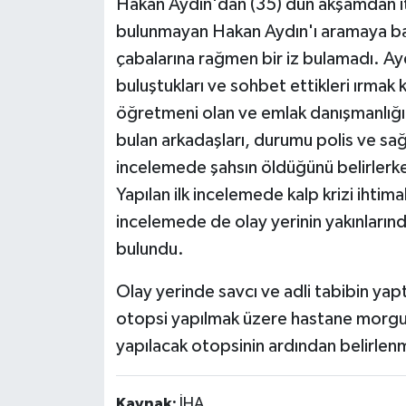
Hakan Aydın'dan (35) dün akşamdan it
bulunmayan Hakan Aydın'ı aramaya başl
çabalarına rağmen bir iz bulamadı. Ayd
buluştukları ve sohbet ettikleri ırmak
öğretmeni olan ve emlak danışmanlığı 
bulan arkadaşları, durumu polis ve sağlı
incelemede şahsın öldüğünü belirlerken
Yapılan ilk incelemede kalp krizi ihtima
incelemede de olay yerinin yakınlarınd
bulundu.
Olay yerinde savcı ve adli tabibin yap
otopsi yapılmak üzere hastane morguna
yapılacak otopsinin ardından belirlen
Kaynak:
İHA