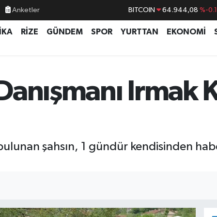
Anketler
BITCOIN
64.944,08
%-0.
DOLAR
47,7436
%0.
İKA
RİZE
GÜNDEM
SPOR
YURTTAN
EKONOMİ
EURO
55,2510
%0.
STERLİN
64,4811
%0.
GRAM ALTIN
6660.55
%0.
Danışmanı Irmak 
BİST100
13.779
%-
 bulunan şahsın, 1 gündür kendisinden ha