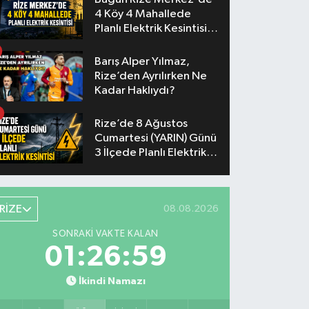
4 Köy 4 Mahallede
Planlı Elektrik Kesintisi
Yaşanacak
Barış Alper Yılmaz,
Rize’den Ayrılırken Ne
Kadar Haklıydı?
Rize’de 8 Ağustos
Cumartesi (YARIN) Günü
3 İlçede Planlı Elektrik
Kesintisi Yapılacak
RİZE
08.08.2026
SONRAKI VAKTE KALAN
01:26:58
İkindi Namazı