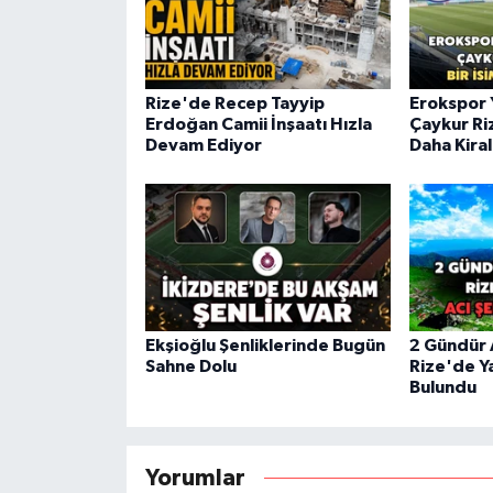
Rize'de Recep Tayyip
Erokspor 
Erdoğan Camii İnşaatı Hızla
Çaykur Ri
Devam Ediyor
Daha Kira
Ekşioğlu Şenliklerinde Bugün
2 Gündür 
Sahne Dolu
Rize'de Y
Bulundu
Yorumlar