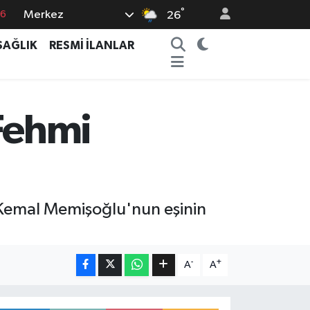
°
Merkez
76
26
17
SAĞLIK
RESMİ İLANLAR
01
02
44
Fehmi
4
r. Kemal Memişoğlu'nun eşinin
-
+
A
A