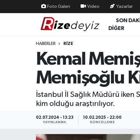
Foto Galeri
Video
Yazarlar
SON DAK
Spor
Rize Nöbetçi Eczaneler
DİĞER
Gündem
Rize Hava Durumu
HABERLER
RIZE
Kemal Memiş
Yurttan Haberler
Rize Trafik Yoğunluk Haritası
Memişoğlu K
Ekonomi
Süper Lig Puan Durumu ve Fikstür
Teknoloji
Tüm Manşetler
İstanbul İl Sağlık Müdürü iken 
kim olduğu araştırılıyor.
Sağlık
Son Dakika Haberleri
02.07.2024 - 13:23
10.02.2025 - 22:00
Haber Arşivi
YAYINLANMA
GÜNCELLEME