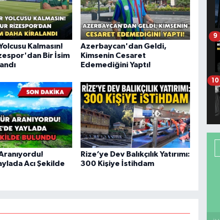
9
Yolcusu Kalmasın!
Azerbaycan'dan Geldi,
zespor'dan Bir İsim
Kimsenin Cesaret
landı
Edemediğini Yaptı!
10
Aranıyordu!
Rize’ye Dev Balıkçılık Yatırımı:
aylada Acı Şekilde
300 Kişiye İstihdam