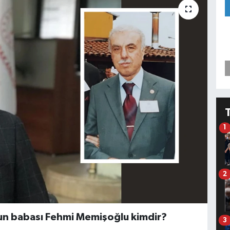
1
2
nun babası Fehmi Memişoğlu kimdir?
3