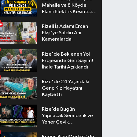
Mahalle ve 8 Köyde
Planlı Elektrik Kesintisi
Yaşanacak
Rizeli İş Adamı Ercan
Ekşi'ye Saldırı Anı
Kameralarda
Rize'de Beklenen Yol
Projesinde Geri Sayım!
İhale Tarihi Açıklandı
Rize'de 24 Yaşındaki
Genç Kız Hayatını
Kaybetti
Rize’de Bugün
Yapılacak Semicenk ve
Yener Çevik
Konserlerinin Saatleri
Belli Oldu
Bugün Rize Merkez'de