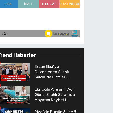
Trend Haberler
Ercan Ekşi'ye
Düzenlenen Silahlı
Saldırıda Gözler
Faillerde
Ekşioğlu Aİlesinin Acı
Günü: Silahlı Saldırıda
Hayatını Kaybetti
Rize'de Bugün 3 İlçe 5