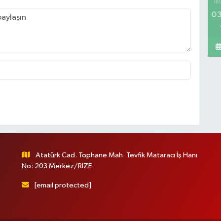
İM
03
Atatürk Cad. Tophane Mah. Tevfik Mataracı İş Hanı
No: 203 Merkez/RİZE
[email protected]