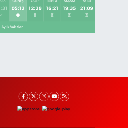
SAK
GÜNEŞ
ÖĞLE
İKINDI
AKŞAM
YATSI
:31
05:12
12:29
16:21
19:35
21:09
Aylık Vakitler