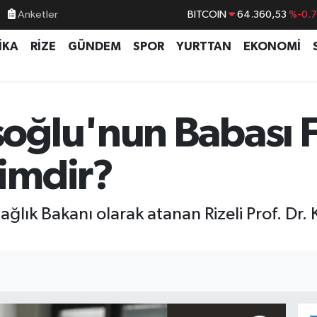
Anketler
BITCOIN
64.360,53
%-0.
DOLAR
47,7069
%0.
İKA
RİZE
GÜNDEM
SPOR
YURTTAN
EKONOMİ
EURO
55,0265
%0.
STERLİN
64,1897
%0.
GRAM ALTIN
6574.81
%1.
oğlu'nun Babası 
BİST100
13.887
%6
imdir?
Sağlık Bakanı olarak atanan Rizeli Prof. D