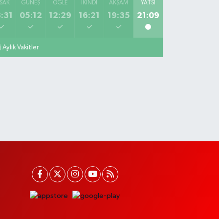
SAK
GÜNEŞ
ÖĞLE
İKINDI
AKŞAM
YATSI
:31
05:12
12:29
16:21
19:35
21:09
Aylık Vakitler