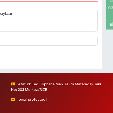
İM
03
Atatürk Cad. Tophane Mah. Tevfik Mataracı İş Hanı
No: 203 Merkez/RİZE
[email protected]