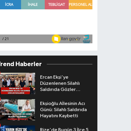
Trend Haberler
Ercan Ekşi'ye
Düzenlenen Silahlı
Saldırıda Gözler
Faillerde
Ekşioğlu Aİlesinin Acı
Günü: Silahlı Saldırıda
Hayatını Kaybetti
Rize'de Bugün 3 İlçe 5