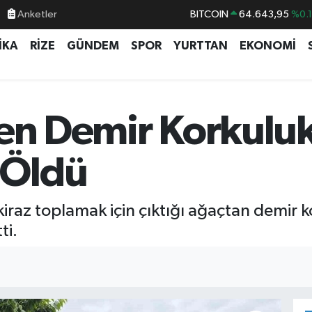
Anketler
BITCOIN
64.643,95
%0.
DOLAR
47,6704
%
İKA
RİZE
GÜNDEM
SPOR
YURTTAN
EKONOMİ
EURO
55,0406
%-0.
STERLİN
64,2143
%
GRAM ALTIN
6500.87
%0.
ken Demir Korkuluk
BİST100
13.799
%7
 Öldü
raz toplamak için çıktığı ağaçtan demir k
ti.