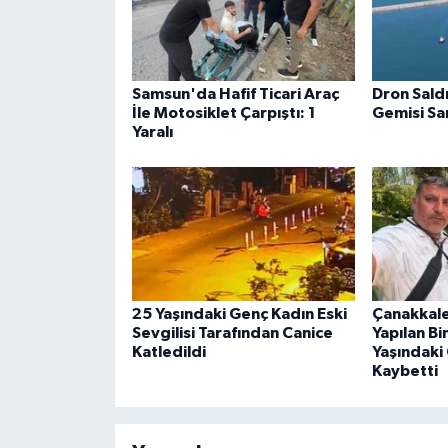
Samsun'da Hafif Ticari Araç
Dron Sald
İle Motosiklet Çarpıştı: 1
Gemisi S
Yaralı
25 Yaşındaki Genç Kadın Eski
Çanakkale
Sevgilisi Tarafından Canice
Yapılan B
Katledildi
Yaşındaki
Kaybetti