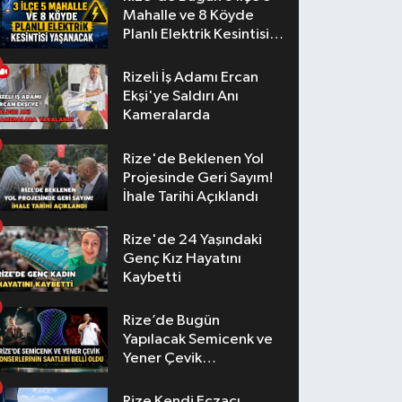
Mahalle ve 8 Köyde
Planlı Elektrik Kesintisi
Yaşanacak
Rizeli İş Adamı Ercan
Ekşi'ye Saldırı Anı
Kameralarda
Rize'de Beklenen Yol
Projesinde Geri Sayım!
İhale Tarihi Açıklandı
Rize'de 24 Yaşındaki
Genç Kız Hayatını
Kaybetti
Rize’de Bugün
Yapılacak Semicenk ve
Yener Çevik
Konserlerinin Saatleri
Belli Oldu
Rize Kendi Eczacı