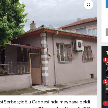
1
2
esi Şerbetçioğlu Caddesi'nde meydana geldi.
3