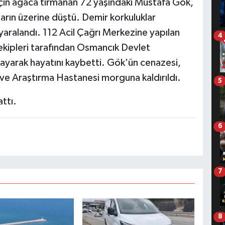
 için ağaca tırmanan 72 yaşındaki Mustafa Gök,
rın üzerine düştü. Demir korkuluklar
aralandı. 112 Acil Çağrı Merkezine yapılan
4
 ekipleri tarafından Osmancık Devlet
mayarak hayatını kaybetti. Gök'ün cenazesi,
m ve Araştırma Hastanesi morguna kaldırıldı.
5
attı.
6
7
8