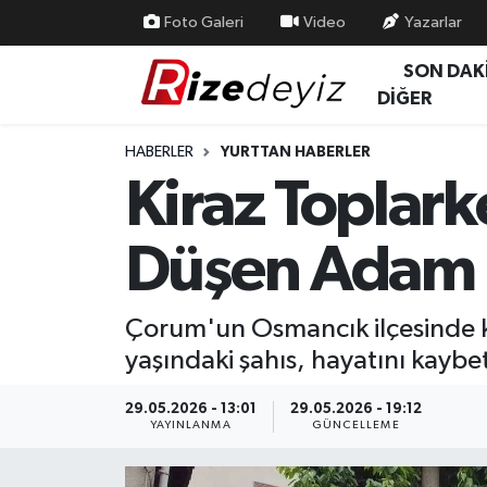
Foto Galeri
Video
Yazarlar
SON DAK
Spor
Rize Nöbetçi Eczaneler
DİĞER
Gündem
Rize Hava Durumu
HABERLER
YURTTAN HABERLER
Kiraz Toplar
Yurttan Haberler
Rize Trafik Yoğunluk Haritası
Düşen Adam
Ekonomi
Süper Lig Puan Durumu ve Fikstür
Teknoloji
Tüm Manşetler
Çorum'un Osmancık ilçesinde ki
yaşındaki şahıs, hayatını kaybet
Sağlık
Son Dakika Haberleri
29.05.2026 - 13:01
29.05.2026 - 19:12
Haber Arşivi
YAYINLANMA
GÜNCELLEME