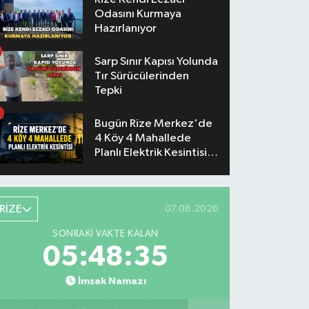
Odasını Kurmaya
Hazırlanıyor
Sarp Sınır Kapısı Yolunda
Tır Sürücülerinden
Tepki
Bugün Rize Merkez'de
4 Köy 4 Mahallede
Planlı Elektrik Kesintisi
Yaşanacak
RİZE
07.08.2026
SONRAKI VAKTE KALAN
05:48:34
İmsak Namazı