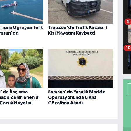
9
ırısına Uğrayan Türk
Trabzon'de Trafik Kazası: 1
amsun'da
Kişi Hayatını Kaybetti
10
'de İlaçlama
Samsun'da Yasaklı Madde
inada Zehirlenen 9
Operasyonunda 8 Kişi
 Çocuk Hayatını
Gözaltına Alındı