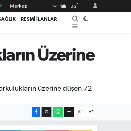
°
Merkez
16
25
0
SAĞLIK
RESMİ İLANLAR
08
0
12
ların Üzerine
0
orkulukların üzerine düşen 72
-
+
A
A