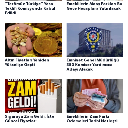
“Terörsüz Türkiye” Yasa
Emeklilerin Maaş Farkları Bu
Teklifi Komisyonda Kabul
Gece Hesaplara Yatırılacak
Edildi
Altın Fiyatları Yeniden
Emniyet Genel Müdürlüğü
Yükselişe Geçti
350 Komiser Yardımcısı
Adayı Alacak
Sigaraya Zam Geldi: İşte
Emeklilerin Zam Farkı
Güncel Fiyatlar:
Ödemeleri Tarihi Netleşti