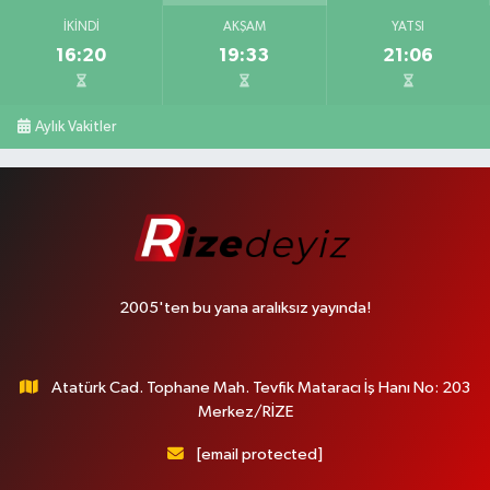
İKINDI
AKŞAM
YATSI
16:20
19:33
21:06
Aylık Vakitler
2005'ten bu yana aralıksız yayında!
Atatürk Cad. Tophane Mah. Tevfik Mataracı İş Hanı No: 203
Merkez/RİZE
[email protected]