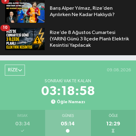
9
Barış Alper Yılmaz, Rize’den
Ayrılırken Ne Kadar Haklıydı?
10
Rize’de 8 Ağustos Cumartesi
(YARIN) Günü 3 İlçede Planlı Elektrik
Kesintisi Yapılacak
RİZE
09.08.2026
SONRAKI VAKTE KALAN
03:18:57
Öğle Namazı
İMSAK
GÜNEŞ
ÖĞLE
03:34
05:14
12:29