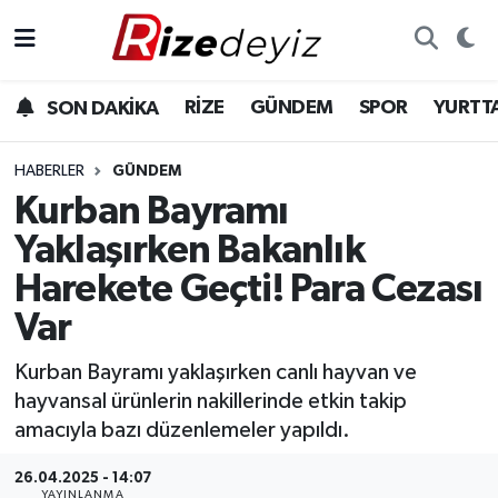
Spor
Rize Nöbetçi Eczaneler
RİZE
GÜNDEM
SPOR
YURTT
SON DAKİKA
Gündem
Rize Hava Durumu
HABERLER
GÜNDEM
Yurttan Haberler
Rize Trafik Yoğunluk Haritası
Kurban Bayramı
Yaklaşırken Bakanlık
Ekonomi
Süper Lig Puan Durumu ve Fikstür
Harekete Geçti! Para Cezası
Teknoloji
Tüm Manşetler
Var
Sağlık
Son Dakika Haberleri
Kurban Bayramı yaklaşırken canlı hayvan ve
hayvansal ürünlerin nakillerinde etkin takip
Haber Arşivi
amacıyla bazı düzenlemeler yapıldı.
26.04.2025 - 14:07
YAYINLANMA