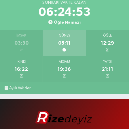
SONRAKI VAKTE KALAN
06:24:53
Öğle Namazı
İMSAK
GÜNEŞ
ÖĞLE
03:30
05:11
12:29
İKINDI
AKŞAM
YATSI
16:22
19:36
21:11
Aylık Vakitler