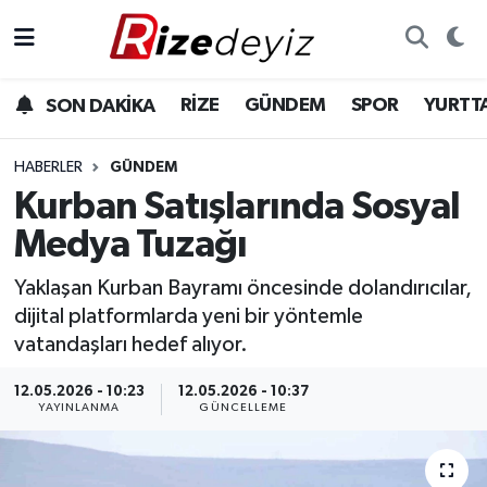
Spor
Rize Nöbetçi Eczaneler
RİZE
GÜNDEM
SPOR
YURTT
SON DAKİKA
Gündem
Rize Hava Durumu
HABERLER
GÜNDEM
Yurttan Haberler
Rize Trafik Yoğunluk Haritası
Kurban Satışlarında Sosyal
Medya Tuzağı
Ekonomi
Süper Lig Puan Durumu ve Fikstür
Yaklaşan Kurban Bayramı öncesinde dolandırıcılar,
Teknoloji
Tüm Manşetler
dijital platformlarda yeni bir yöntemle
vatandaşları hedef alıyor.
Sağlık
Son Dakika Haberleri
12.05.2026 - 10:23
12.05.2026 - 10:37
YAYINLANMA
GÜNCELLEME
Haber Arşivi