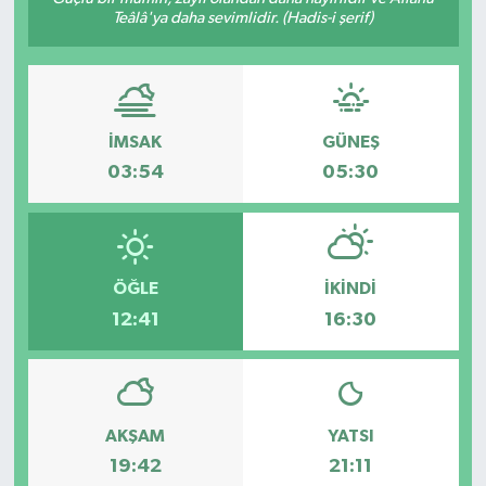
Teâlâ'ya daha sevimlidir. (Hadis-i şerif)
İMSAK
GÜNEŞ
03:54
05:30
ÖĞLE
İKINDI
12:41
16:30
AKŞAM
YATSI
19:42
21:11