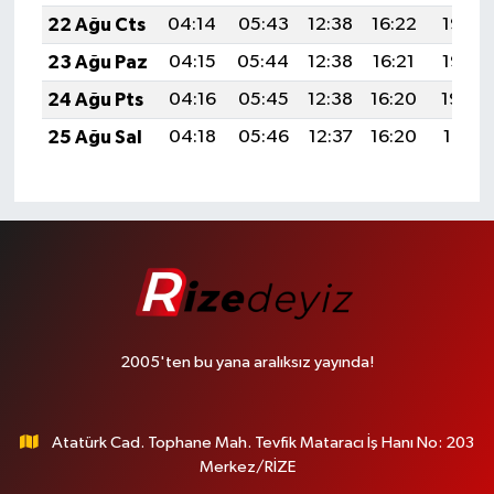
22 Ağu Cts
04:14
05:43
12:38
16:22
19:23
23 Ağu Paz
04:15
05:44
12:38
16:21
19:22
24 Ağu Pts
04:16
05:45
12:38
16:20
19:20
25 Ağu Sal
04:18
05:46
12:37
16:20
19:19
2005'ten bu yana aralıksız yayında!
Atatürk Cad. Tophane Mah. Tevfik Mataracı İş Hanı No: 203
Merkez/RİZE