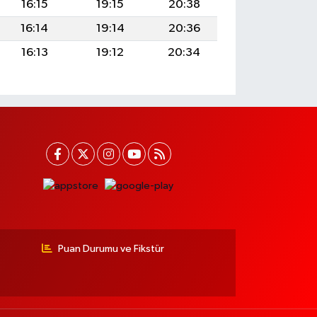
16:15
19:15
20:38
16:14
19:14
20:36
16:13
19:12
20:34
Puan Durumu ve Fikstür