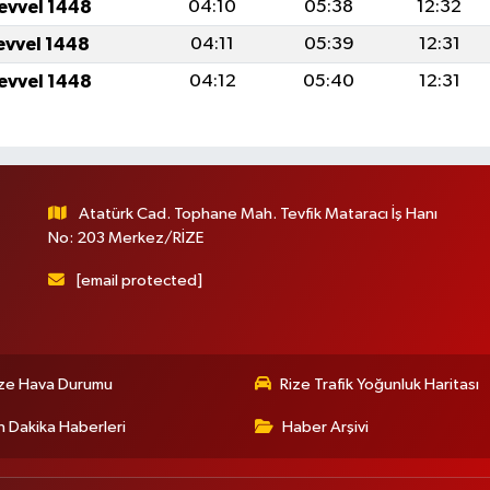
levvel 1448
04:10
05:38
12:32
levvel 1448
04:11
05:39
12:31
levvel 1448
04:12
05:40
12:31
Atatürk Cad. Tophane Mah. Tevfik Mataracı İş Hanı
No: 203 Merkez/RİZE
[email protected]
ize Hava Durumu
Rize Trafik Yoğunluk Haritası
 Dakika Haberleri
Haber Arşivi