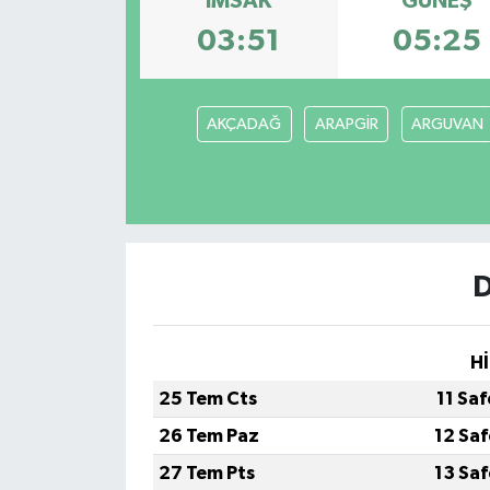
İMSAK
GÜNEŞ
03:51
05:25
AKÇADAĞ
ARAPGİR
ARGUVAN
D
Hİ
25 Tem Cts
11 Sa
26 Tem Paz
12 Sa
27 Tem Pts
13 Sa