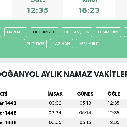
ÖĞLE
İKINDI
12:35
16:23
DARENDE
DOĞANYOL
DOĞANŞEHİR
HEKİMHAN
PÜTÜRGE
YAZIHAN
YEŞİLYURT
OĞANYOL AYLIK NAMAZ VAKITLE
CRİ
İMSAK
GÜNEŞ
ÖĞLE
fer 1448
03:32
05:13
12:35
fer 1448
03:34
05:14
12:35
fer 1448
03:35
05:15
12:35