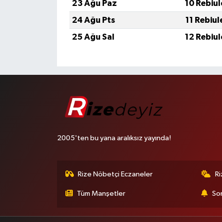
23 Ağu Paz
10 Rebiu
24 Ağu Pts
11 Rebiu
25 Ağu Sal
12 Rebiu
2005'ten bu yana aralıksız yayında!
Rize Nöbetçi Eczaneler
R
Tüm Manşetler
Son