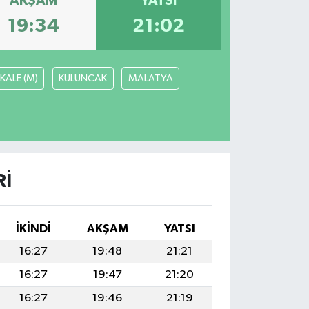
AKŞAM
YATSI
19:34
21:02
KALE (M)
KULUNCAK
MALATYA
RI
İKINDI
AKŞAM
YATSI
16:27
19:48
21:21
16:27
19:47
21:20
16:27
19:46
21:19