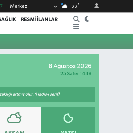
°
Merkez
87
22
18
SAĞLIK
RESMİ İLANLAR
32
38
59
14
8 Ağustos 2026
25 Safer 1448
lığı artmış olur. (Hadis-i şerif)