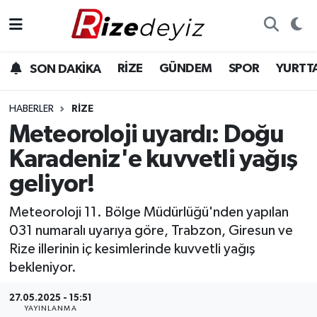
Spor
Rize Nöbetçi Eczaneler
RİZE
GÜNDEM
SPOR
YURTT
SON DAKİKA
Gündem
Rize Hava Durumu
HABERLER
RIZE
Yurttan Haberler
Rize Trafik Yoğunluk Haritası
Meteoroloji uyardı: Doğu
Karadeniz'e kuvvetli yağış
Ekonomi
Süper Lig Puan Durumu ve Fikstür
geliyor!
Teknoloji
Tüm Manşetler
Meteoroloji 11. Bölge Müdürlüğü'nden yapılan
031 numaralı uyarıya göre, Trabzon, Giresun ve
Sağlık
Son Dakika Haberleri
Rize illerinin iç kesimlerinde kuvvetli yağış
bekleniyor.
Haber Arşivi
27.05.2025 - 15:51
YAYINLANMA