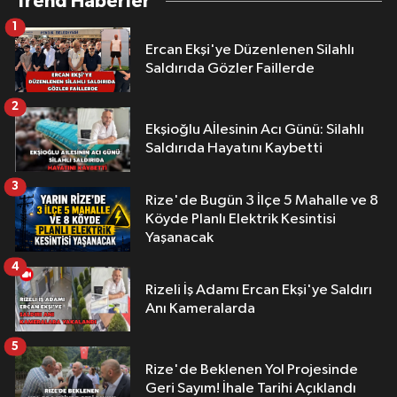
Trend Haberler
1
Ercan Ekşi'ye Düzenlenen Silahlı
Saldırıda Gözler Faillerde
2
Ekşioğlu Aİlesinin Acı Günü: Silahlı
Saldırıda Hayatını Kaybetti
3
Rize'de Bugün 3 İlçe 5 Mahalle ve 8
Köyde Planlı Elektrik Kesintisi
Yaşanacak
4
Rizeli İş Adamı Ercan Ekşi'ye Saldırı
Anı Kameralarda
5
Rize'de Beklenen Yol Projesinde
Geri Sayım! İhale Tarihi Açıklandı