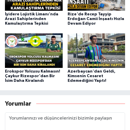
İyidere Lojistik Limanı'nda
Rize'de Recep Tayyip
Arazi Sahiplerinden
Erdoğan Camii İnşaatı Hızla
Kamulaştırma Tepkisi
Devam Ediyor
Erokspor Yolcusu Kalmasın!
Azerbaycan'dan Geldi,
Çaykur Rizespor'dan Bir
Kimsenin Cesaret
İsim Daha Kiralandı
Edemediğini Yaptı!
Yorumlar