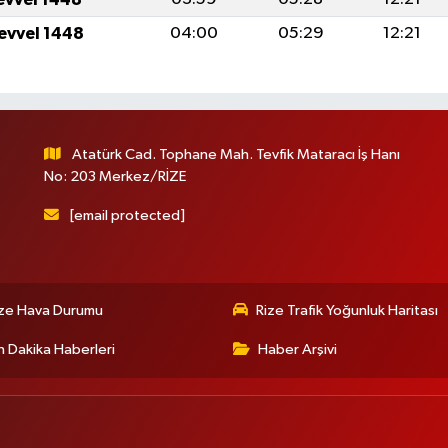
levvel 1448
04:00
05:29
12:21
Atatürk Cad. Tophane Mah. Tevfik Mataracı İş Hanı
No: 203 Merkez/RİZE
[email protected]
ize Hava Durumu
Rize Trafik Yoğunluk Haritası
 Dakika Haberleri
Haber Arşivi