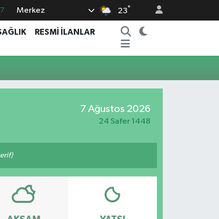
°
Merkez
07
23
5
SAĞLIK
RESMİ İLANLAR
0
63
16
02
7 Ağustos 2026
24 Safer 1448
rif)