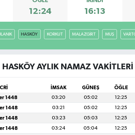
ÖĞLE
İKINDI
12:24
16:13
ULANIK
HASKÖY
KORKUT
MALAZGİRT
MUŞ
VART
HASKÖY AYLIK NAMAZ VAKITLERI
CRİ
İMSAK
GÜNEŞ
ÖĞLE
fer 1448
03:20
05:02
12:25
fer 1448
03:21
05:02
12:25
fer 1448
03:23
05:03
12:25
fer 1448
03:24
05:04
12:25