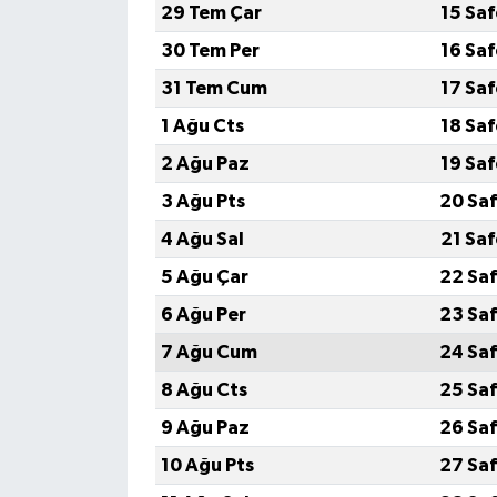
29 Tem Çar
15 Sa
30 Tem Per
16 Sa
31 Tem Cum
17 Sa
1 Ağu Cts
18 Sa
2 Ağu Paz
19 Sa
3 Ağu Pts
20 Saf
4 Ağu Sal
21 Sa
5 Ağu Çar
22 Saf
6 Ağu Per
23 Saf
7 Ağu Cum
24 Saf
8 Ağu Cts
25 Saf
9 Ağu Paz
26 Saf
10 Ağu Pts
27 Saf