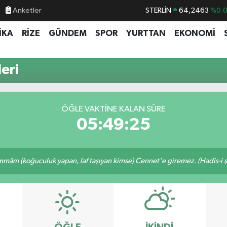
Anketler
STERLİN
64,2463
%0.
GRAM ALTIN
6510.40
%0.4
İKA
RİZE
GÜNDEM
SPOR
YURTTAN
EKONOMİ
BİST100
13.799
%7
BITCOIN
64.225,61
%-0.
eri
DOLAR
47,7143
%0.
EURO
55,0317
%-0.
ÖĞLE VAKTINE KALAN SÜRE
05:49:24
mâm (koğuculuk yapan, laf taşıyan kimse) Cennet'e giremez. (Hadis-i şe