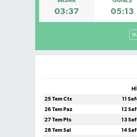
İMSAK
GÜNEŞ
03:37
05:13
B
Hİ
25 Tem Cts
11 Sa
26 Tem Paz
12 Sa
27 Tem Pts
13 Sa
28 Tem Sal
14 Sa