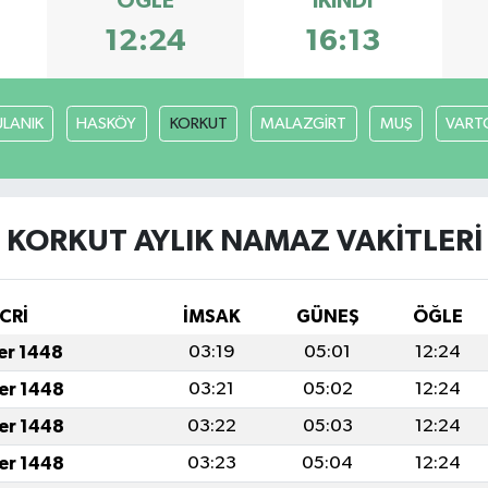
ÖĞLE
İKINDI
12:24
16:13
ULANIK
HASKÖY
KORKUT
MALAZGİRT
MUŞ
VART
KORKUT AYLIK NAMAZ VAKITLERI
CRİ
İMSAK
GÜNEŞ
ÖĞLE
fer 1448
03:19
05:01
12:24
fer 1448
03:21
05:02
12:24
fer 1448
03:22
05:03
12:24
fer 1448
03:23
05:04
12:24