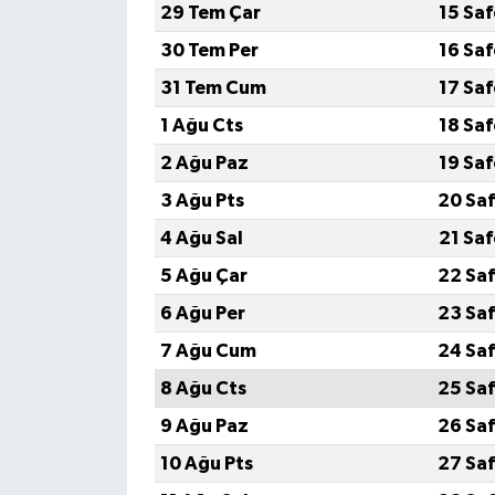
29 Tem Çar
15 Sa
30 Tem Per
16 Sa
31 Tem Cum
17 Sa
1 Ağu Cts
18 Sa
2 Ağu Paz
19 Sa
3 Ağu Pts
20 Saf
4 Ağu Sal
21 Sa
5 Ağu Çar
22 Saf
6 Ağu Per
23 Saf
7 Ağu Cum
24 Saf
8 Ağu Cts
25 Saf
9 Ağu Paz
26 Saf
10 Ağu Pts
27 Saf