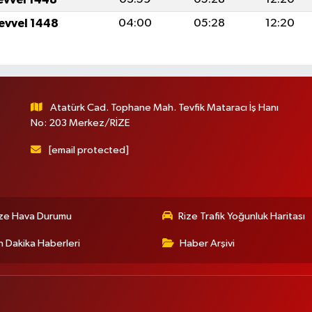
levvel 1448
04:00
05:28
12:20
Atatürk Cad. Tophane Mah. Tevfik Mataracı İş Hanı
No: 203 Merkez/RİZE
[email protected]
ize Hava Durumu
Rize Trafik Yoğunluk Haritası
 Dakika Haberleri
Haber Arşivi