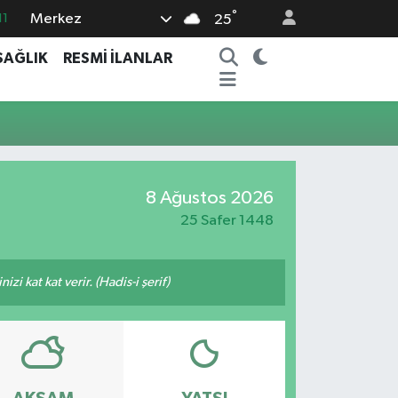
°
Merkez
11
25
18
SAĞLIK
RESMİ İLANLAR
32
38
03
14
8 Ağustos 2026
25 Safer 1448
i kat kat verir. (Hadis-i şerif)