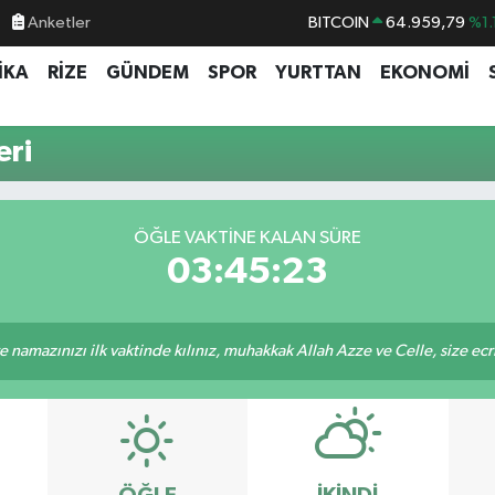
Anketler
BITCOIN
64.959,79
%1.
DOLAR
47,7436
%0.
İKA
RİZE
GÜNDEM
SPOR
YURTTAN
EKONOMİ
EURO
55,2510
%0.
STERLİN
64,4811
%0.
eri
GRAM ALTIN
6660.55
%0.
BİST100
13.779
%-
ÖĞLE VAKTINE KALAN SÜRE
03:45:23
 namazınızı ilk vaktinde kılınız, muhakkak Allah Azze ve Celle, size ecriniz