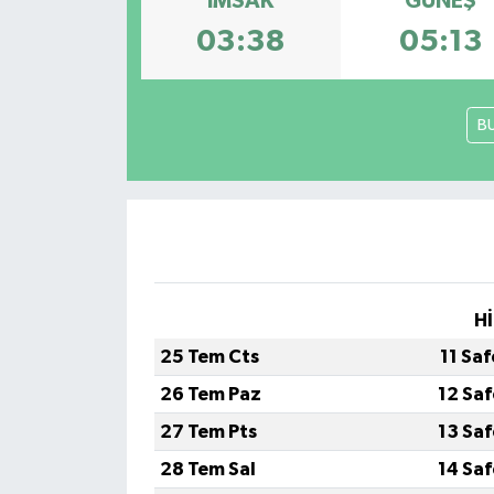
İMSAK
GÜNEŞ
03:38
05:13
B
Hİ
25 Tem Cts
11 Sa
26 Tem Paz
12 Sa
27 Tem Pts
13 Sa
28 Tem Sal
14 Sa