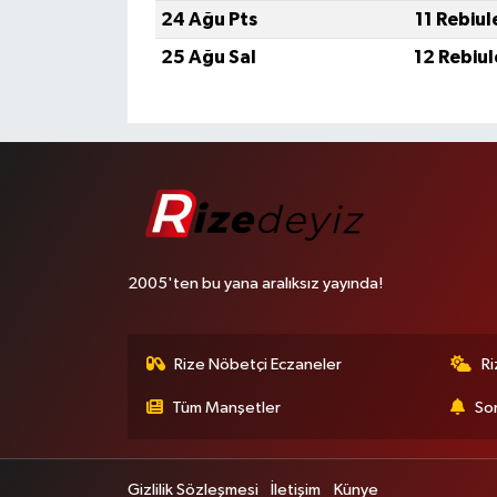
24 Ağu Pts
11 Rebiu
25 Ağu Sal
12 Rebiu
2005'ten bu yana aralıksız yayında!
Rize Nöbetçi Eczaneler
R
Tüm Manşetler
Son
Gizlilik Sözleşmesi
İletişim
Künye