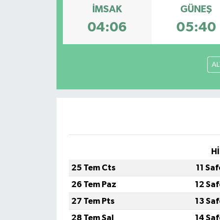
İMSAK
GÜNEŞ
04:06
05:40
AL
Hİ
25 Tem Cts
11 Sa
26 Tem Paz
12 Sa
27 Tem Pts
13 Sa
28 Tem Sal
14 Sa