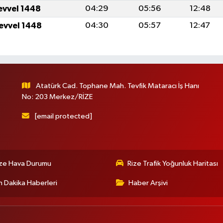
levvel 1448
04:29
05:56
12:48
levvel 1448
04:30
05:57
12:47
Atatürk Cad. Tophane Mah. Tevfik Mataracı İş Hanı
No: 203 Merkez/RİZE
[email protected]
ize Hava Durumu
Rize Trafik Yoğunluk Haritası
 Dakika Haberleri
Haber Arşivi