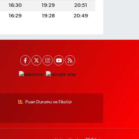
16:30
19:29
20:51
16:29
19:28
20:49
Puan Durumu ve Fikstür