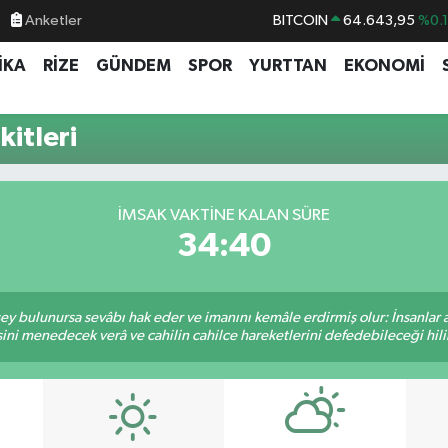
Anketler
BITCOIN
64.643,95
%0.
DOLAR
47,6006
%0.
İKA
RİZE
GÜNDEM
SPOR
YURTTAN
EKONOMİ
EURO
55,0250
%0.
STERLİN
64,2398
%0
itleri
GRAM ALTIN
6500.87
%0.
BİST100
13.799
%7
İMSAK VAKTINE KALAN SÜRE
34:40
 şey bulunursa sevâbı hak eder ve imanını kemâle erdirmiş olur: İnsanlar 
ini menedecek verâ ve cahilin cahilce hareketlerini defedebileceği hili