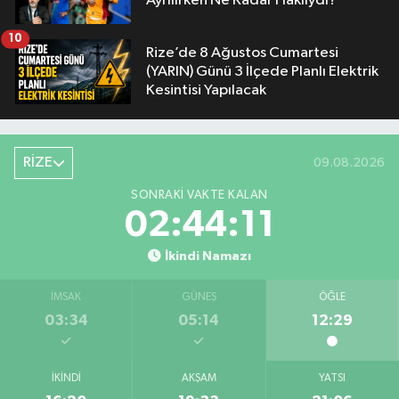
Ayrılırken Ne Kadar Haklıydı?
10
Rize’de 8 Ağustos Cumartesi
(YARIN) Günü 3 İlçede Planlı Elektrik
Kesintisi Yapılacak
RİZE
09.08.2026
SONRAKI VAKTE KALAN
02:44:10
İkindi Namazı
İMSAK
GÜNEŞ
ÖĞLE
03:34
05:14
12:29
İKINDI
AKŞAM
YATSI