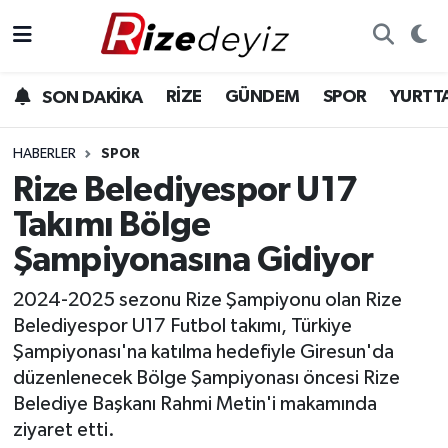
Spor
Rize Nöbetçi Eczaneler
RİZE
GÜNDEM
SPOR
YURTT
SON DAKİKA
Gündem
Rize Hava Durumu
HABERLER
SPOR
Yurttan Haberler
Rize Trafik Yoğunluk Haritası
Rize Belediyespor U17
Takımı Bölge
Ekonomi
Süper Lig Puan Durumu ve Fikstür
Şampiyonasına Gidiyor
Teknoloji
Tüm Manşetler
2024-2025 sezonu Rize Şampiyonu olan Rize
Belediyespor U17 Futbol takımı, Türkiye
Sağlık
Son Dakika Haberleri
Şampiyonası'na katılma hedefiyle Giresun'da
düzenlenecek Bölge Şampiyonası öncesi Rize
Haber Arşivi
Belediye Başkanı Rahmi Metin'i makamında
ziyaret etti.