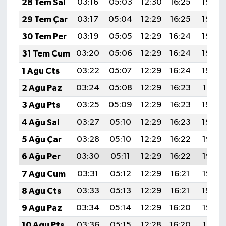
28 Tem Sal
03:16
05:03
12:30
16:25
19:46
29 Tem Çar
03:17
05:04
12:29
16:25
19:45
30 Tem Per
03:19
05:05
12:29
16:24
19:44
31 Tem Cum
03:20
05:06
12:29
16:24
19:43
1 Ağu Cts
03:22
05:07
12:29
16:24
19:42
2 Ağu Paz
03:24
05:08
12:29
16:23
19:41
3 Ağu Pts
03:25
05:09
12:29
16:23
19:40
4 Ağu Sal
03:27
05:10
12:29
16:23
19:39
5 Ağu Çar
03:28
05:10
12:29
16:22
19:38
6 Ağu Per
03:30
05:11
12:29
16:22
19:36
7 Ağu Cum
03:31
05:12
12:29
16:21
19:35
8 Ağu Cts
03:33
05:13
12:29
16:21
19:34
9 Ağu Paz
03:34
05:14
12:29
16:20
19:33
10 Ağu Pts
03:36
05:15
12:28
16:20
19:31