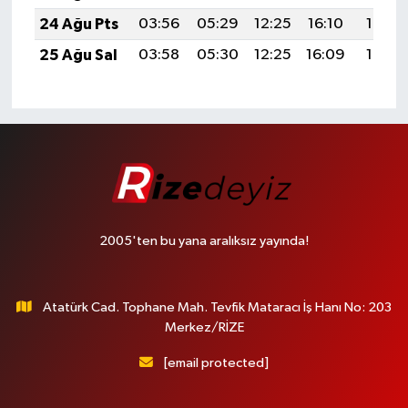
24 Ağu Pts
03:56
05:29
12:25
16:10
19:12
25 Ağu Sal
03:58
05:30
12:25
16:09
19:10
2005'ten bu yana aralıksız yayında!
Atatürk Cad. Tophane Mah. Tevfik Mataracı İş Hanı No: 203
Merkez/RİZE
[email protected]