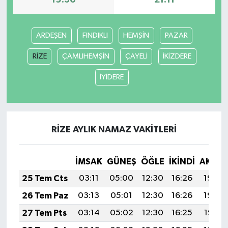
19:36
21:11
ARDEŞEN
FINDIKLI
HEMŞİN
PAZAR
RİZE
ÇAMLIHEMŞİN
ÇAYELİ
İKİZDERE
İYİDERE
RİZE AYLIK NAMAZ VAKITLERI
İMSAK
GÜNEŞ
ÖĞLE
İKINDI
AKŞA
25 Tem Cts
03:11
05:00
12:30
16:26
19:49
26 Tem Paz
03:13
05:01
12:30
16:26
19:48
27 Tem Pts
03:14
05:02
12:30
16:25
19:47