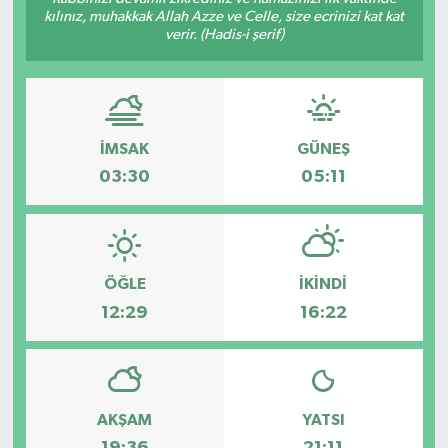
kılınız, muhakkak Allah Azze ve Celle, size ecrinizi kat kat
verir. (Hadis-i şerif)
İMSAK
GÜNEŞ
03:30
05:11
ÖĞLE
İKINDI
12:29
16:22
AKŞAM
YATSI