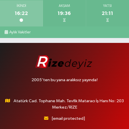
İKINDI
AKŞAM
YATSI
16:22
19:36
21:11
Aylık Vakitler
2005'ten bu yana aralıksız yayında!
Atatürk Cad. Tophane Mah. Tevfik Mataracı İş Hanı No: 203
Merkez/RİZE
[email protected]