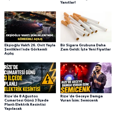
Yanıtlar!
Ekşioğlu Vakfı 26. Ovit Yayla
Bir Sigara Grubuna Daha
Şenlikleri’nde Görkemli
Zam Geldi: İşte Yeni Fiyatlar
Açılış
Rize’de 8 Ağustos
Rize'de Geceye Damga
Cumartesi Günü 3 İlçede
Vuran İsim: Semicenk
Planlı Elektrik Kesintisi
Yapılacak