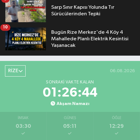
Sarp Sınır Kapısı Yolunda Tır
Sürücülerinden Tepki
10
Bugün Rize Merkez'de 4 Köy 4
Mahallede Planlı Elektrik Kesintisi
Yaşanacak
RİZE
06.08.2026
SONRAKI VAKTE KALAN
01:26:43
Akşam Namazı
İMSAK
GÜNEŞ
ÖĞLE
03:30
05:11
12:29