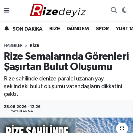
Spor
Rize Nöbetçi Eczaneler
RİZE
GÜNDEM
SPOR
YURTT
SON DAKİKA
Gündem
Rize Hava Durumu
HABERLER
RIZE
Yurttan Haberler
Rize Trafik Yoğunluk Haritası
Rize Semalarında Görenleri
Şaşırtan Bulut Oluşumu
Ekonomi
Süper Lig Puan Durumu ve Fikstür
Rize sahilinde denize paralel uzanan yay
Teknoloji
Tüm Manşetler
şeklindeki bulut oluşumu vatandaşların dikkatini
çekti.
Sağlık
Son Dakika Haberleri
28.06.2026 - 12:26
YAYINLANMA
Haber Arşivi