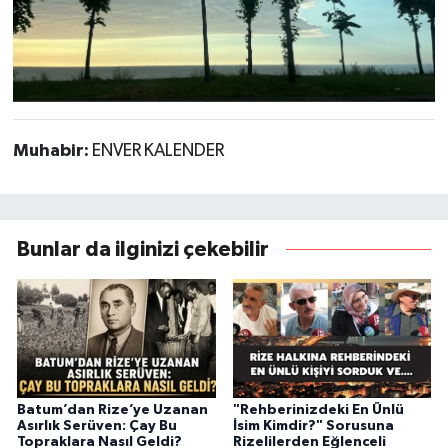
Muhabir:
ENVER KALENDER
Bunlar da ilginizi çekebilir
Batum’dan Rize’ye Uzanan
"Rehberinizdeki En Ünlü
Asırlık Serüven: Çay Bu
İsim Kimdir?" Sorusuna
Topraklara Nasıl Geldi?
Rizelilerden Eğlenceli