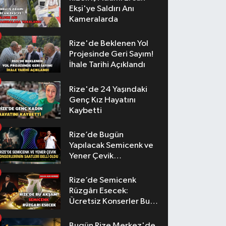
Ekşi'ye Saldırı Anı
Kameralarda
Rize'de Beklenen Yol
Projesinde Geri Sayım!
İhale Tarihi Açıklandı
Rize'de 24 Yaşındaki
Genç Kız Hayatını
Kaybetti
Rize’de Bugün
Yapılacak Semicenk ve
Yener Çevik
Konserlerinin Saatleri
Belli Oldu
Rize’de Semicenk
Rüzgârı Esecek:
Ücretsiz Konserler Bu
Akşam
Bugün Rize Merkez'de