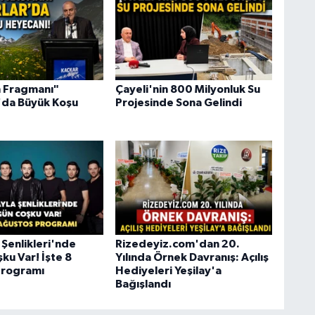
 Fragmanı"
Çayeli'nin 800 Milyonluk Su
'da Büyük Koşu
Projesinde Sona Gelindi
 Şenlikleri'nde
Rizedeyiz.com'dan 20.
ku Var! İşte 8
Yılında Örnek Davranış: Açılış
Programı
Hediyeleri Yeşilay'a
Bağışlandı