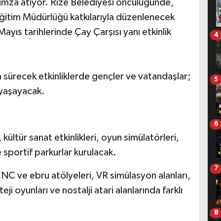
mza atıyor. Rize Belediyesi öncülüğünde,
 Eğitim Müdürlüğü katkılarıyla düzenlenecek
yıs tarihlerinde Çay Çarşısı yanı etkinlik
4
 sürecek etkinliklerde gençler ve vatandaşlar;
5
 yaşayacak.
6
kültür sanat etkinlikleri, oyun simülatörleri,
e sportif parkurlar kurulacak.
7
NC ve ebru atölyeleri, VR simülasyon alanları,
ji oyunları ve nostalji atari alanlarında farklı
8