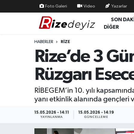
Foto Galeri
Video
Yazarlar
SON DAK
Spor
Rize Nöbetçi Eczaneler
DİĞER
Gündem
Rize Hava Durumu
HABERLER
RIZE
Rize’de 3 Gü
Yurttan Haberler
Rize Trafik Yoğunluk Haritası
Rüzgarı Esec
Ekonomi
Süper Lig Puan Durumu ve Fikstür
Teknoloji
Tüm Manşetler
RİBEGEM’in 10. yılı kapsamında
yanı etkinlik alanında gençleri
Sağlık
Son Dakika Haberleri
15.05.2026 - 14:11
15.05.2026 - 14:19
Haber Arşivi
YAYINLANMA
GÜNCELLEME