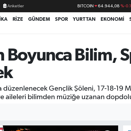
BITCOIN
64.944,08
%-0.
Anketler
DOLAR
47,7436
%0.
İKA
RİZE
GÜNDEM
SPOR
YURTTAN
EKONOMİ
EURO
55,2510
%0.
STERLİN
64,4811
%0.
GRAM ALTIN
6660.55
%0.
n Boyunca Bilim, 
BİST100
13.779
%-
ek
 düzenlenecek Gençlik Şöleni, 17-18-19 Ma
 ve aileleri bilimden müziğe uzanan dopdolu