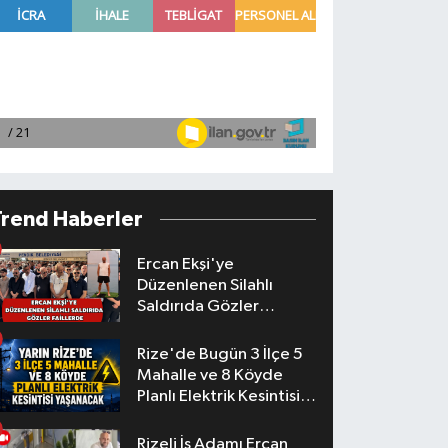
Trend Haberler
Ercan Ekşi'ye
Düzenlenen Silahlı
Saldırıda Gözler
Faillerde
Rize'de Bugün 3 İlçe 5
Mahalle ve 8 Köyde
Planlı Elektrik Kesintisi
Yaşanacak
Rizeli İş Adamı Ercan