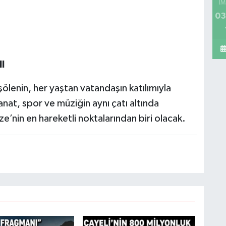
İM
03
I
şölenin, her yaştan vatandaşın katılımıyla
anat, spor ve müziğin aynı çatı altında
e’nin en hareketli noktalarından biri olacak.