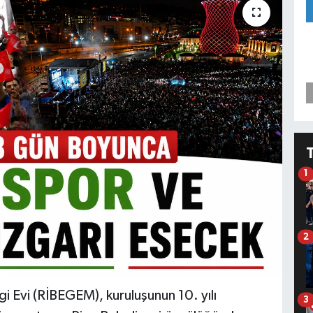
1
2
gi Evi (RİBEGEM), kuruluşunun 10. yılı
3