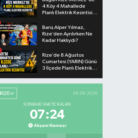
4 Köy 4 Mahallede
Planlı Elektrik Kesintisi
Yaşanacak
Barış Alper Yılmaz,
Rize’den Ayrılırken Ne
Kadar Haklıydı?
Rize’de 8 Ağustos
Cumartesi (YARIN) Günü
3 İlçede Planlı Elektrik
Kesintisi Yapılacak
RİZE
08.08.2026
SONRAKI VAKTE KALAN
07:23
Akşam Namazı