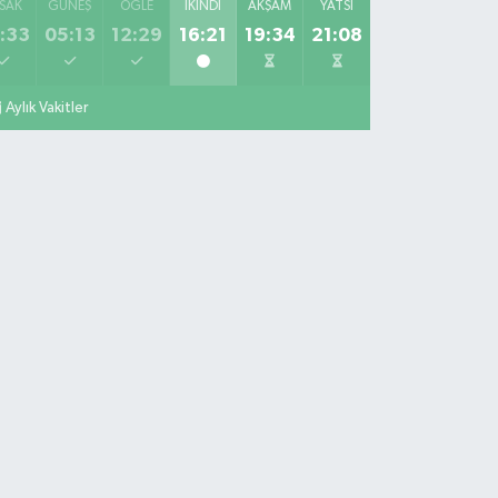
SAK
GÜNEŞ
ÖĞLE
İKINDI
AKŞAM
YATSI
:33
05:13
12:29
16:21
19:34
21:08
Aylık Vakitler