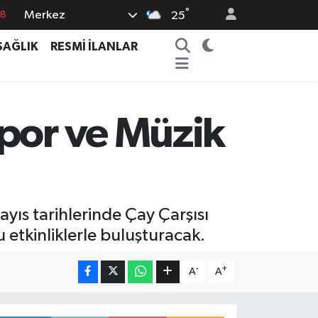
18
°
Merkez
25
18
SAĞLIK
RESMİ İLANLAR
32
38
03
Spor ve Müzik
14
yıs tarihlerinde Çay Çarşısı
 etkinliklerle buluşturacak.
-
+
A
A