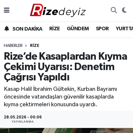
Spor
Rize Nöbetçi Eczaneler
RİZE
GÜNDEM
SPOR
YURTT
SON DAKİKA
Gündem
Rize Hava Durumu
HABERLER
RIZE
Yurttan Haberler
Rize Trafik Yoğunluk Haritası
Rize’de Kasaplardan Kıyma
Çekimi Uyarısı: Denetim
Ekonomi
Süper Lig Puan Durumu ve Fikstür
Çağrısı Yapıldı
Teknoloji
Tüm Manşetler
Kasap Halil İbrahim Gültekin, Kurban Bayramı
öncesinde vatandaşları güvenilir kasaplarda
Sağlık
Son Dakika Haberleri
kıyma çektirmeleri konusunda uyardı.
Haber Arşivi
28.05.2026 - 00:06
YAYINLANMA