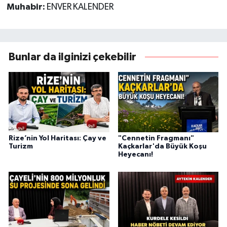
Muhabir:
ENVER KALENDER
Bunlar da ilginizi çekebilir
Rize’nin Yol Haritası: Çay ve
"Cennetin Fragmanı"
Turizm
Kaçkarlar'da Büyük Koşu
Heyecanı!