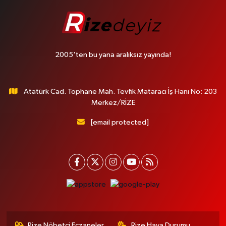
2005'ten bu yana aralıksız yayında!
Atatürk Cad. Tophane Mah. Tevfik Mataracı İş Hanı No: 203
Merkez/RİZE
[email protected]
Rize Nöbetçi Eczaneler
Rize Hava Durumu