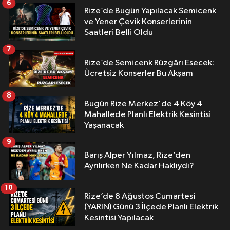
6
Rize’de Bugün Yapılacak Semicenk
ve Yener Çevik Konserlerinin
Saatleri Belli Oldu
7
Rize’de Semicenk Rüzgârı Esecek:
Ücretsiz Konserler Bu Akşam
8
Bugün Rize Merkez'de 4 Köy 4
Mahallede Planlı Elektrik Kesintisi
Yaşanacak
9
Barış Alper Yılmaz, Rize’den
Ayrılırken Ne Kadar Haklıydı?
10
Rize’de 8 Ağustos Cumartesi
(YARIN) Günü 3 İlçede Planlı Elektrik
Kesintisi Yapılacak