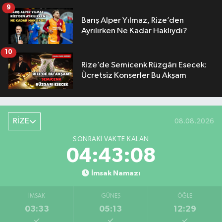
9
Barış Alper Yılmaz, Rize’den
Ayrılırken Ne Kadar Haklıydı?
10
Rize’de Semicenk Rüzgârı Esecek:
Ücretsiz Konserler Bu Akşam
RİZE
08.08.2026
SONRAKI VAKTE KALAN
04:43:08
İmsak Namazı
İMSAK
GÜNEŞ
ÖĞLE
03:33
05:13
12:29