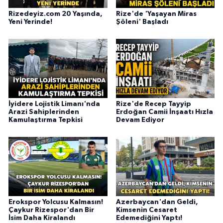
Rizedeyiz.com 20 Yaşında,
Rize'de 'Yaşayan Miras
Yeni Yerinde!
Şöleni' Başladı
İyidere Lojistik Limanı'nda
Rize'de Recep Tayyip
Arazi Sahiplerinden
Erdoğan Camii İnşaatı Hızla
Kamulaştırma Tepkisi
Devam Ediyor
Erokspor Yolcusu Kalmasın!
Azerbaycan'dan Geldi,
Çaykur Rizespor'dan Bir
Kimsenin Cesaret
İsim Daha Kiralandı
Edemediğini Yaptı!