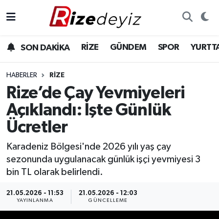
Spor
Rize Nöbetçi Eczaneler
RİZE
GÜNDEM
SPOR
YURTT
SON DAKİKA
Gündem
Rize Hava Durumu
HABERLER
RIZE
Yurttan Haberler
Rize Trafik Yoğunluk Haritası
Rize’de Çay Yevmiyeleri
Açıklandı: İşte Günlük
Ekonomi
Süper Lig Puan Durumu ve Fikstür
Ücretler
Teknoloji
Tüm Manşetler
Karadeniz Bölgesi'nde 2026 yılı yaş çay
sezonunda uygulanacak günlük işçi yevmiyesi 3
Sağlık
Son Dakika Haberleri
bin TL olarak belirlendi.
Haber Arşivi
21.05.2026 - 11:53
21.05.2026 - 12:03
YAYINLANMA
GÜNCELLEME