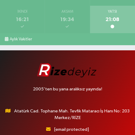
İKINDI
AKŞAM
YATSI
16:21
19:34
21:08
Aylık Vakitler
2005'ten bu yana aralıksız yayında!
Atatürk Cad. Tophane Mah. Tevfik Mataracı İş Hanı No: 203
Merkez/RİZE
[email protected]