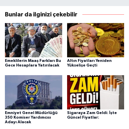
Bunlar da ilginizi çekebilir
Emeklilerin Maaş Farkları Bu
Altın Fiyatları Yeniden
Gece Hesaplara Yatırılacak
Yükselişe Geçti
Emniyet Genel Müdürlüğü
Sigaraya Zam Geldi: İşte
350 Komiser Yardımcısı
Güncel Fiyatlar:
Adayı Alacak