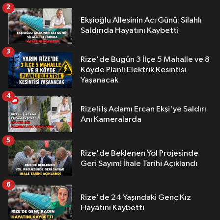
2
Ekşioğlu Aİlesinin Acı Günü: Silahlı
Saldırıda Hayatını Kaybetti
3
Rize'de Bugün 3 İlçe 5 Mahalle ve 8
Köyde Planlı Elektrik Kesintisi
Yaşanacak
4
Rizeli İş Adamı Ercan Ekşi'ye Saldırı
Anı Kameralarda
5
Rize'de Beklenen Yol Projesinde
Geri Sayım! İhale Tarihi Açıklandı
6
Rize'de 24 Yaşındaki Genç Kız
Hayatını Kaybetti