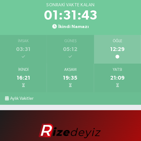
SONRAKI VAKTE KALAN
01:31:42
İkindi Namazı
İMSAK
GÜNEŞ
ÖĞLE
03:31
05:12
12:29
İKINDI
AKŞAM
YATSI
16:21
19:35
21:09
Aylık Vakitler