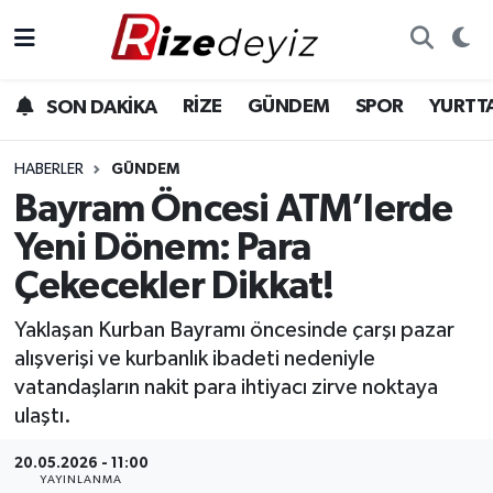
Spor
Rize Nöbetçi Eczaneler
RİZE
GÜNDEM
SPOR
YURTT
SON DAKİKA
Gündem
Rize Hava Durumu
HABERLER
GÜNDEM
Yurttan Haberler
Rize Trafik Yoğunluk Haritası
Bayram Öncesi ATM’lerde
Yeni Dönem: Para
Ekonomi
Süper Lig Puan Durumu ve Fikstür
Çekecekler Dikkat!
Teknoloji
Tüm Manşetler
Yaklaşan Kurban Bayramı öncesinde çarşı pazar
alışverişi ve kurbanlık ibadeti nedeniyle
Sağlık
Son Dakika Haberleri
vatandaşların nakit para ihtiyacı zirve noktaya
ulaştı.
Haber Arşivi
20.05.2026 - 11:00
YAYINLANMA