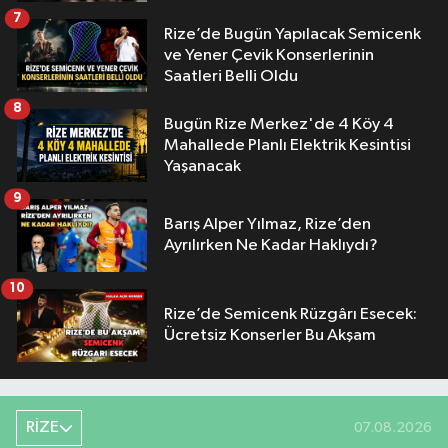
7
Rize’de Bugün Yapılacak Semicenk
ve Yener Çevik Konserlerinin
Saatleri Belli Oldu
8
Bugün Rize Merkez'de 4 Köy 4
Mahallede Planlı Elektrik Kesintisi
Yaşanacak
9
Barış Alper Yılmaz, Rize’den
Ayrılırken Ne Kadar Haklıydı?
10
Rize’de Semicenk Rüzgârı Esecek:
Ücretsiz Konserler Bu Akşam
RİZE
07.08.2026