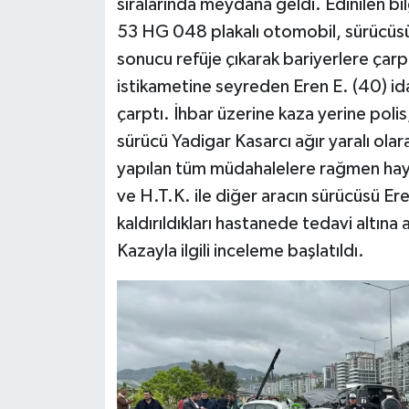
sıralarında meydana geldi. Edinilen bi
53 HG 048 plakalı otomobil, sürücüsü
sonucu refüje çıkarak bariyerlere çarp
istikametine seyreden Eren E. (40) i
çarptı. İhbar üzerine kaza yerine polis
sürücü Yadigar Kasarcı ağır yaralı ola
yapılan tüm müdahalelere rağmen haya
ve H.T.K. ile diğer aracın sürücüsü Ere
kaldırıldıkları hastanede tedavi altına a
Kazayla ilgili inceleme başlatıldı.