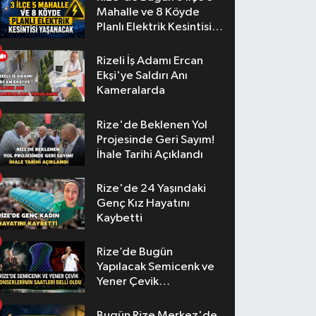
Mahalle ve 8 Köyde
Planlı Elektrik Kesintisi
Yaşanacak
Rizeli İş Adamı Ercan
Ekşi'ye Saldırı Anı
Kameralarda
Rize'de Beklenen Yol
Projesinde Geri Sayım!
İhale Tarihi Açıklandı
Rize'de 24 Yaşındaki
Genç Kız Hayatını
Kaybetti
Rize’de Bugün
Yapılacak Semicenk ve
Yener Çevik
Konserlerinin Saatleri
Belli Oldu
Bugün Rize Merkez'de