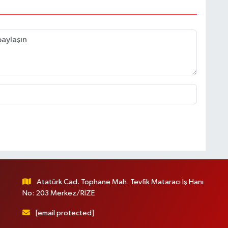
Atatürk Cad. Tophane Mah. Tevfik Mataracı İş Hanı
No: 203 Merkez/RİZE
[email protected]