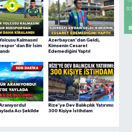
İM
03
Yolcusu Kalmasın!
Azerbaycan'dan Geldi,
zespor'dan Bir İsim
Kimsenin Cesaret
landı
Edemediğini Yaptı!
Aranıyordu!
Rize’ye Dev Balıkçılık Yatırımı:
aylada Acı Şekilde
300 Kişiye İstihdam