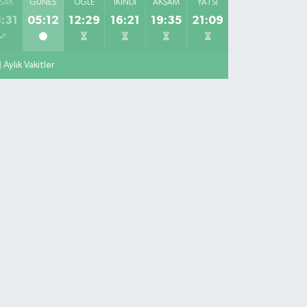
SAK
GÜNEŞ
ÖĞLE
İKINDI
AKŞAM
YATSI
:31
05:12
12:29
16:21
19:35
21:09
Aylık Vakitler