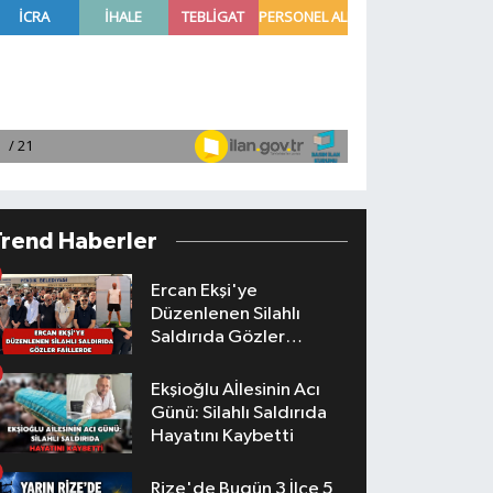
Trend Haberler
Ercan Ekşi'ye
Düzenlenen Silahlı
Saldırıda Gözler
Faillerde
Ekşioğlu Aİlesinin Acı
Günü: Silahlı Saldırıda
Hayatını Kaybetti
Rize'de Bugün 3 İlçe 5