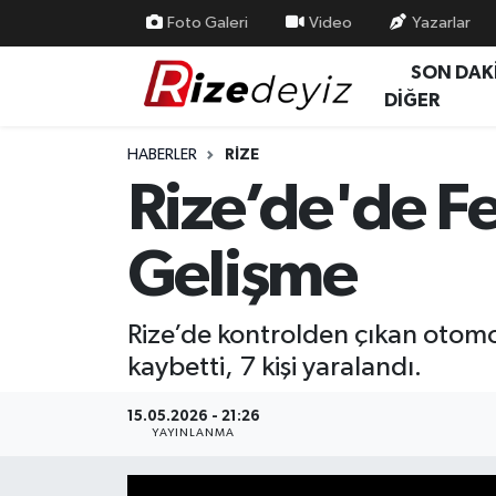
Foto Galeri
Video
Yazarlar
SON DAK
Spor
Rize Nöbetçi Eczaneler
DİĞER
Gündem
Rize Hava Durumu
HABERLER
RIZE
Rize’de'de Fe
Yurttan Haberler
Rize Trafik Yoğunluk Haritası
Gelişme
Ekonomi
Süper Lig Puan Durumu ve Fikstür
Teknoloji
Tüm Manşetler
Rize’de kontrolden çıkan otomobi
kaybetti, 7 kişi yaralandı.
Sağlık
Son Dakika Haberleri
15.05.2026 - 21:26
Haber Arşivi
YAYINLANMA