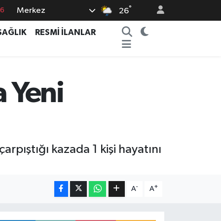
°
76
Merkez
26
17
SAĞLIK
RESMİ İLANLAR
01
02
44
a Yeni
4
arpıştığı kazada 1 kişi hayatını
-
+
A
A