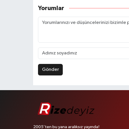
Yorumlar
Gönder
2005'ten bu yana aralıksız yayında!