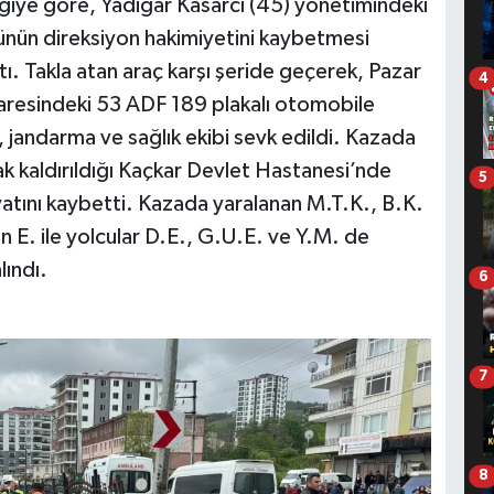
lgiye göre, Yadigar Kasarcı (45) yönetimindeki
nün direksiyon hakimiyetini kaybetmesi
tı. Takla atan araç karşı şeride geçerek, Pazar
4
daresindeki 53 ADF 189 plakalı otomobile
, jandarma ve sağlık ekibi sevk edildi. Kazada
rak kaldırıldığı Kaçkar Devlet Hastanesi’nde
5
tını kaybetti. Kazada yaralanan M.T.K., B.K.
n E. ile yolcular D.E., G.U.E. ve Y.M. de
lındı.
6
7
8