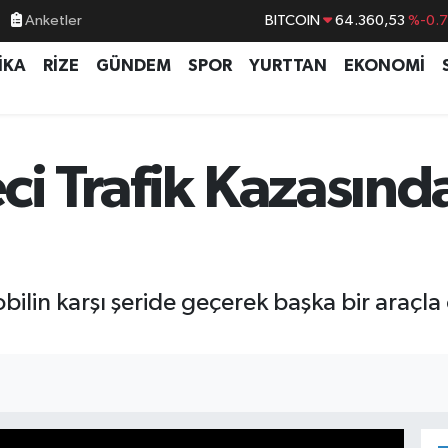
BITCOIN
64.360,53
%-0.
Anketler
DOLAR
47,7069
%0.
İKA
RİZE
GÜNDEM
SPOR
YURTTAN
EKONOMİ
EURO
55,0265
%0.
STERLİN
64,1897
%0.
GRAM ALTIN
6574.81
%1.
ci Trafik Kazasınd
BİST100
13.887
%6
lin karşı şeride geçerek başka bir araçla ç