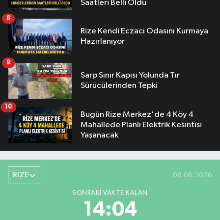
Saatleri Belli Oldu
8
Rize Kendi Eczacı Odasını Kurmaya
Hazırlanıyor
9
Sarp Sınır Kapısı Yolunda Tır
Sürücülerinden Tepki
10
Bugün Rize Merkez'de 4 Köy 4
Mahallede Planlı Elektrik Kesintisi
Yaşanacak
RİZE
06.08.2026
SONRAKI VAKTE KALAN
14:03