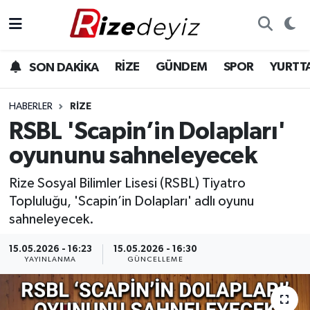
Spor
Rize Nöbetçi Eczaneler
RİZE
GÜNDEM
SPOR
YURTT
SON DAKİKA
Gündem
Rize Hava Durumu
HABERLER
RIZE
Yurttan Haberler
Rize Trafik Yoğunluk Haritası
RSBL 'Scapin’in Dolapları'
oyununu sahneleyecek
Ekonomi
Süper Lig Puan Durumu ve Fikstür
Rize Sosyal Bilimler Lisesi (RSBL) Tiyatro
Teknoloji
Tüm Manşetler
Topluluğu, 'Scapin’in Dolapları' adlı oyunu
sahneleyecek.
Sağlık
Son Dakika Haberleri
15.05.2026 - 16:23
15.05.2026 - 16:30
YAYINLANMA
GÜNCELLEME
Haber Arşivi