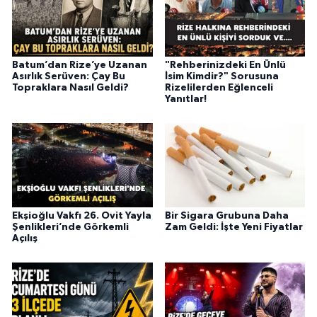
Batum’dan Rize’ye Uzanan
"Rehberinizdeki En Ünlü
Asırlık Serüven: Çay Bu
İsim Kimdir?" Sorusuna
Topraklara Nasıl Geldi?
Rizelilerden Eğlenceli
Yanıtlar!
Ekşioğlu Vakfı 26. Ovit Yayla
Bir Sigara Grubuna Daha
Şenlikleri’nde Görkemli
Zam Geldi: İşte Yeni Fiyatlar
Açılış