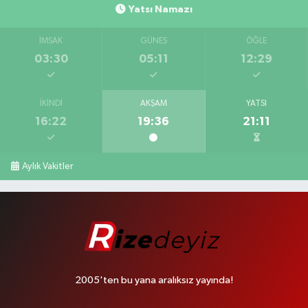
Yatsı Namazı
İMSAK
GÜNEŞ
ÖĞLE
03:30
05:11
12:29
İKINDI
AKŞAM
YATSI
16:22
19:36
21:11
Aylık Vakitler
2005'ten bu yana aralıksız yayında!