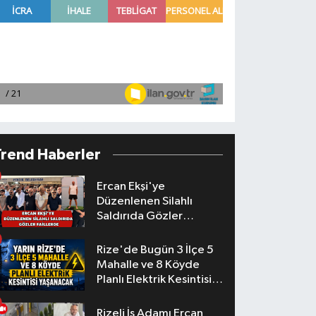
Trend Haberler
Ercan Ekşi'ye
Düzenlenen Silahlı
Saldırıda Gözler
Faillerde
Rize'de Bugün 3 İlçe 5
Mahalle ve 8 Köyde
Planlı Elektrik Kesintisi
Yaşanacak
Rizeli İş Adamı Ercan