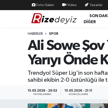
Foto Galeri
Video
Yazarlar
SON DAK
Spor
Rize Nöbetçi Eczaneler
DİĞER
Gündem
Rize Hava Durumu
HABERLER
SPOR
Ali Sowe Şov 
Yurttan Haberler
Rize Trafik Yoğunluk Haritası
Yarıyı Önde K
Ekonomi
Süper Lig Puan Durumu ve Fikstür
Teknoloji
Tüm Manşetler
Trendyol Süper Lig'in son haftas
sahibi ekibin 2-0 üstünlüğü ile
Sağlık
Son Dakika Haberleri
15.05.2026 - 20:52
15.05.2026 - 21:11
Haber Arşivi
YAYINLANMA
GÜNCELLEME