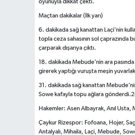
oyunuyla dikkat çekti.
Maçtan dakikalar (İlk yarı)
6. dakikada sağ kanattan Laçi'nin ku
topla ceza sahasının sol çaprazında b
çarparak dışarıya çıktı.
18. dakikada Mebude'nin ara pasında 
girerek yaptığı vuruşta meşin yuvarlak 
31. dakikada sağ kanattan Mebude'nin
Sowe kafayla topu ağlara gönderdi.2
Hakemler: Asen Albayrak, Anıl Usta, 
Çaykur Rizespor: Fofoana, Hojer, Sag
Antalyalı, Mihaila, Laçi, Mebude, Sow