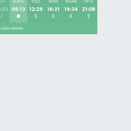
SAK
GÜNEŞ
ÖĞLE
İKINDI
AKŞAM
YATSI
:33
05:13
12:29
16:21
19:34
21:08
Aylık Vakitler