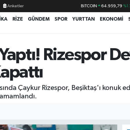
BITCOIN
64.959,79
%1.
Anketler
DOLAR
47,7436
%0.
İKA
RİZE
GÜNDEM
SPOR
YURTTAN
EKONOMİ
EURO
55,2510
%0.
STERLİN
64,4811
%0.
GRAM ALTIN
6660.55
%0.
Yaptı! Rizespor De
BİST100
13.779
%-
apattı
ında Çaykur Rizespor, Beşiktaş'ı konuk ediy
 tamamlandı.