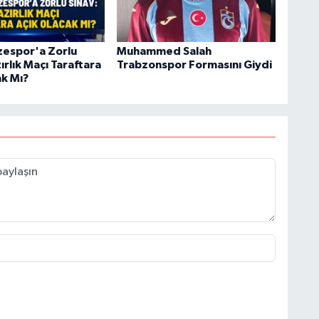
zespor'a Zorlu
Muhammed Salah
ırlık Maçı Taraftara
Trabzonspor Formasını Giydi
ak Mı?