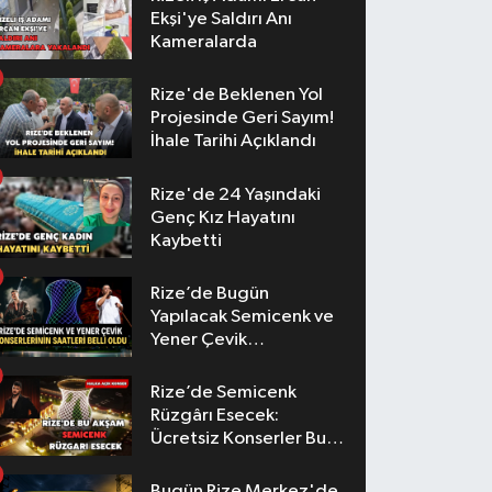
Ekşi'ye Saldırı Anı
Kameralarda
Rize'de Beklenen Yol
Projesinde Geri Sayım!
İhale Tarihi Açıklandı
Rize'de 24 Yaşındaki
Genç Kız Hayatını
Kaybetti
Rize’de Bugün
Yapılacak Semicenk ve
Yener Çevik
Konserlerinin Saatleri
Belli Oldu
Rize’de Semicenk
Rüzgârı Esecek:
Ücretsiz Konserler Bu
Akşam
Bugün Rize Merkez'de