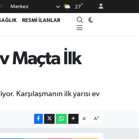
11
°
Merkez
27
18
SAĞLIK
RESMİ İLANLAR
32
38
03
v Maçta İlk
14
or. Karşılaşmanın ilk yarısı ev
-
+
A
A