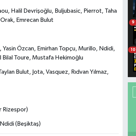
u, Halil Devrişoğlu, Buljubasic, Pierrot, Taha
 Orak, Emrecan Bulut
9
 Yasin Özcan, Emirhan Topçu, Murillo, Ndidi,
10
l Bilal Toure, Mustafa Hekimoğlu
Taylan Bulut, Jota, Vasquez, Rıdvan Yılmaz,
r Rizespor)
Ndidi (Beşiktaş)