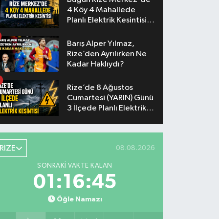
4 Köy 4 Mahallede
Planlı Elektrik Kesintisi
Yaşanacak
Barış Alper Yılmaz,
Rize’den Ayrılırken Ne
Kadar Haklıydı?
Rize’de 8 Ağustos
Cumartesi (YARIN) Günü
3 İlçede Planlı Elektrik
Kesintisi Yapılacak
RİZE
08.08.2026
SONRAKI VAKTE KALAN
01:16:44
Öğle Namazı