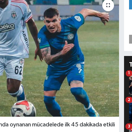
1
2
’nda oynanan mücadelede ilk 45 dakikada etkili
3