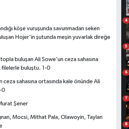
4
llandığı köşe vuruşunda savunmadan seken
uluşan Hojer'in şutunda meşin yuvarlak direğe
5
topla buluşan Ali Sowe'un ceza sahasına
filelerle buluştu. 1-0
6
 ceza sahasına ortasında kale önünde Ali
-0
7
Murat Şener
nan, Mocsi, Mithat Pala, Olawoyin, Taylan
8
e