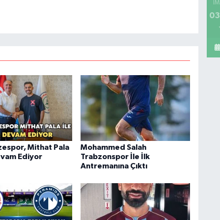
İM
03
zespor, Mithat Pala
Mohammed Salah
Devam Ediyor
Trabzonspor İle İlk
Antremanına Çıktı