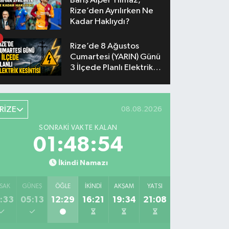
Barış Alper Yılmaz,
Rize’den Ayrılırken Ne
Kadar Haklıydı?
Rize’de 8 Ağustos
Cumartesi (YARIN) Günü
3 İlçede Planlı Elektrik
Kesintisi Yapılacak
RİZE
08.08.2026
SONRAKI VAKTE KALAN
01:48:53
İkindi Namazı
SAK
GÜNEŞ
ÖĞLE
İKINDI
AKŞAM
YATSI
:33
05:13
12:29
16:21
19:34
21:08