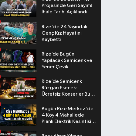
Projesinde Geri Sayım!
İhale Tarihi Açıklandı
Rize'de 24 Yaşındaki
Genç Kız Hayatını
Kaybetti
Rize’de Bugün
Yapılacak Semicenk ve
Yener Çevik
Konserlerinin Saatleri
Belli Oldu
Rize’de Semicenk
Rüzgârı Esecek:
Ücretsiz Konserler Bu
Akşam
Bugün Rize Merkez'de
4 Köy 4 Mahallede
Planlı Elektrik Kesintisi
Yaşanacak