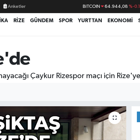
Anketler
DOLAR
47,7436
%0.
EURO
55,2510
%0.
İKA
RİZE
GÜNDEM
SPOR
YURTTAN
EKONOMİ
STERLİN
64,4811
%0.
GRAM ALTIN
6660.55
%0.
e'de
BİST100
13.779
%-
nayacağı Çaykur Rizespor maçı için Rize'ye