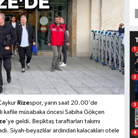
1
2
 Çaykur
Rize
spor, yarın saat 20.00'de
3
lı kafile müsabaka öncesi Sabiha Gökçen
ze
'ye geldi. Beşiktaş taraftarları takımı
adı. Siyah-beyazlılar ardından kalacakları otele
4