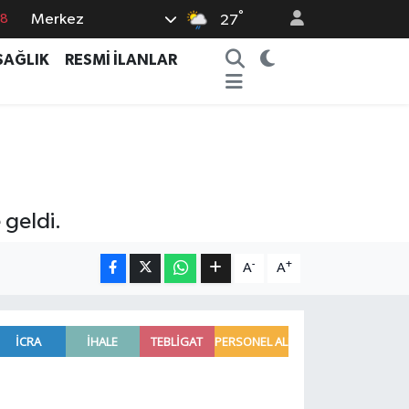
°
Merkez
27
18
32
SAĞLIK
RESMİ İLANLAR
38
03
14
 geldi.
-
+
A
A