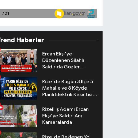
Trend Haberler
Ercan Ekşi'ye
Düzenlenen Silahlı
Saldırıda Gözler
Faillerde
Rize'de Bugün 3 İlçe 5
Mahalle ve 8 Köyde
Planlı Elektrik Kesintisi
Yaşanacak
Rizeli İş Adamı Ercan
Ekşi'ye Saldırı Anı
Kameralarda
Rize'de Beklenen Yol