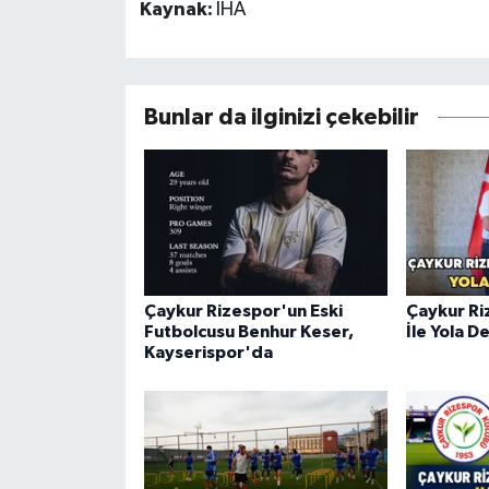
Kaynak:
İHA
Bunlar da ilginizi çekebilir
Çaykur Rizespor'un Eski
Çaykur Ri
Futbolcusu Benhur Keser,
İle Yola 
Kayserispor'da