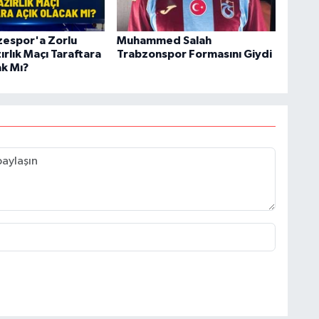
zespor'a Zorlu
Muhammed Salah
ırlık Maçı Taraftara
Trabzonspor Formasını Giydi
ak Mı?