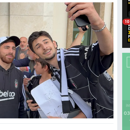
10
İM
03