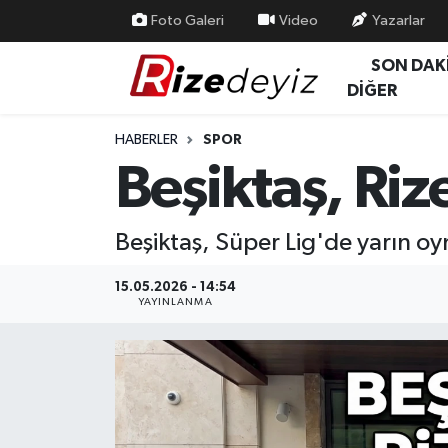
Foto Galeri
Video
Yazarlar
SON DAK
Spor
Rize Nöbetçi Eczaneler
DİĞER
Gündem
Rize Hava Durumu
HABERLER
SPOR
Beşiktaş, Riz
Yurttan Haberler
Rize Trafik Yoğunluk Haritası
Ekonomi
Süper Lig Puan Durumu ve Fikstür
Beşiktaş, Süper Lig'de yarın oy
Teknoloji
Tüm Manşetler
15.05.2026 - 14:54
YAYINLANMA
Sağlık
Son Dakika Haberleri
Haber Arşivi