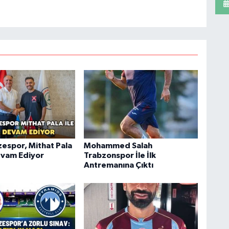
zespor, Mithat Pala
Mohammed Salah
Devam Ediyor
Trabzonspor İle İlk
Antremanına Çıktı