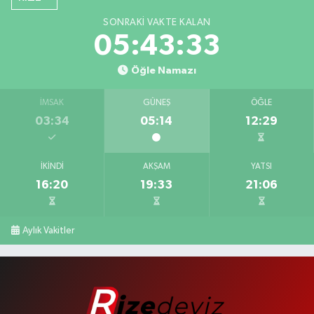
SONRAKI VAKTE KALAN
05:43:32
Öğle Namazı
İMSAK
GÜNEŞ
ÖĞLE
03:34
05:14
12:29
İKINDI
AKŞAM
YATSI
16:20
19:33
21:06
Aylık Vakitler