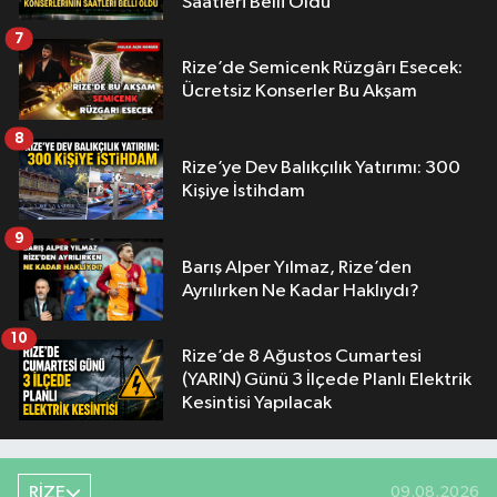
Saatleri Belli Oldu
7
Rize’de Semicenk Rüzgârı Esecek:
Ücretsiz Konserler Bu Akşam
8
Rize’ye Dev Balıkçılık Yatırımı: 300
Kişiye İstihdam
9
Barış Alper Yılmaz, Rize’den
Ayrılırken Ne Kadar Haklıydı?
10
Rize’de 8 Ağustos Cumartesi
(YARIN) Günü 3 İlçede Planlı Elektrik
Kesintisi Yapılacak
RİZE
09.08.2026