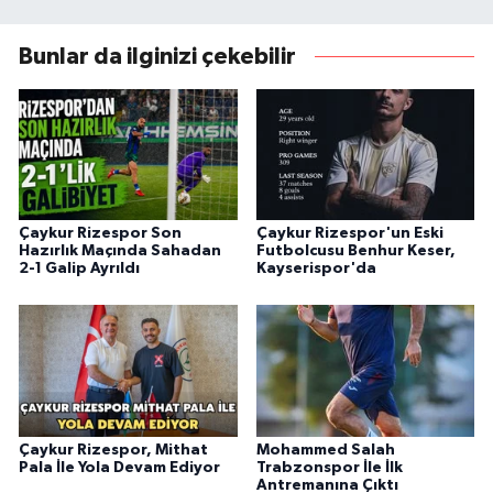
Bunlar da ilginizi çekebilir
Çaykur Rizespor Son
Çaykur Rizespor'un Eski
Hazırlık Maçında Sahadan
Futbolcusu Benhur Keser,
2-1 Galip Ayrıldı
Kayserispor'da
Çaykur Rizespor, Mithat
Mohammed Salah
Pala İle Yola Devam Ediyor
Trabzonspor İle İlk
Antremanına Çıktı