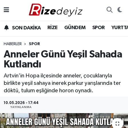
Spor
Rize Nöbetçi Eczaneler
RİZE
GÜNDEM
SPOR
YURTT
SON DAKİKA
Gündem
Rize Hava Durumu
HABERLER
SPOR
Yurttan Haberler
Rize Trafik Yoğunluk Haritası
Anneler Günü Yeşil Sahada
Kutlandı
Ekonomi
Süper Lig Puan Durumu ve Fikstür
Artvin'in Hopa ilçesinde anneler, çocuklarıyla
Teknoloji
Tüm Manşetler
birlikte yeşil sahaya inerek parkur yarışlarında ter
döktü, tulum eşliğinde horon oynadı.
Sağlık
Son Dakika Haberleri
10.05.2026 - 17:44
YAYINLANMA
Haber Arşivi