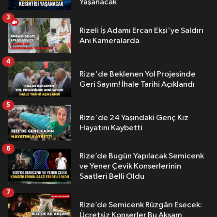
Yaşanacak
3
Rizeli İş Adamı Ercan Ekşi'ye Saldırı
Anı Kameralarda
4
Rize'de Beklenen Yol Projesinde
Geri Sayım! İhale Tarihi Açıklandı
5
Rize'de 24 Yaşındaki Genç Kız
Hayatını Kaybetti
6
Rize’de Bugün Yapılacak Semicenk
ve Yener Çevik Konserlerinin
Saatleri Belli Oldu
7
Rize’de Semicenk Rüzgârı Esecek:
Ücretsiz Konserler Bu Akşam