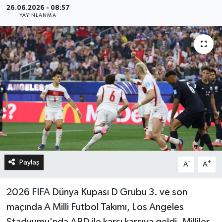
26.06.2026 - 08:57
YAYINLANMA
Paylaş
-
+
A
A
2026 FIFA Dünya Kupası D Grubu 3. ve son
maçında A Milli Futbol Takımı, Los Angeles
Stadyumu'nda ABD ile karşı karşıya geldi. Milliler,