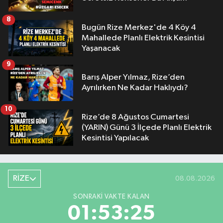
8
Bugün Rize Merkez'de 4 Köy 4
Mahallede Planlı Elektrik Kesintisi
Yaşanacak
9
Barış Alper Yılmaz, Rize’den
Ayrılırken Ne Kadar Haklıydı?
10
Rize’de 8 Ağustos Cumartesi
(YARIN) Günü 3 İlçede Planlı Elektrik
Kesintisi Yapılacak
RİZE
08.08.2026
SONRAKI VAKTE KALAN
01:53:25