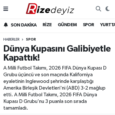
Spor
Rize Nöbetçi Eczaneler
RİZE
GÜNDEM
SPOR
YURTT
SON DAKİKA
Gündem
Rize Hava Durumu
HABERLER
SPOR
Yurttan Haberler
Rize Trafik Yoğunluk Haritası
Dünya Kupasını Galibiyetle
Kapattık!
Ekonomi
Süper Lig Puan Durumu ve Fikstür
A Milli Futbol Takımı, 2026 FIFA Dünya Kupası D
Teknoloji
Tüm Manşetler
Grubu üçüncü ve son maçında Kaliforniya
eyaletinin Inglewood şehrinde karşılaştığı
Sağlık
Son Dakika Haberleri
Amerika Birleşik Devletleri'ni (ABD) 3-2 mağlup
etti. A Milli Futbol Takımı, 2026 FIFA Dünya
Haber Arşivi
Kupası D Grubu'nu 3 puanla son sırada
tamamladı.