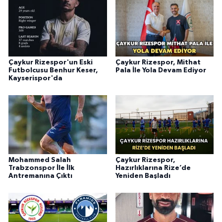
Çaykur Rizespor'un Eski
Çaykur Rizespor, Mithat
Futbolcusu Benhur Keser,
Pala İle Yola Devam Ediyor
Kayserispor'da
Mohammed Salah
Çaykur Rizespor,
Trabzonspor İle İlk
Hazırlıklarına Rize’de
Antremanına Çıktı
Yeniden Başladı