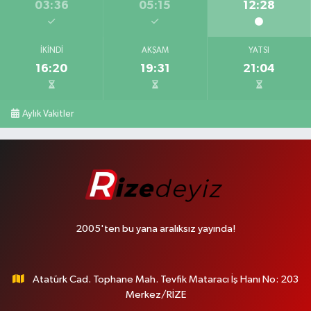
03:36
05:15
12:28
İKINDI
AKŞAM
YATSI
16:20
19:31
21:04
Aylık Vakitler
2005'ten bu yana aralıksız yayında!
Atatürk Cad. Tophane Mah. Tevfik Mataracı İş Hanı No: 203
Merkez/RİZE