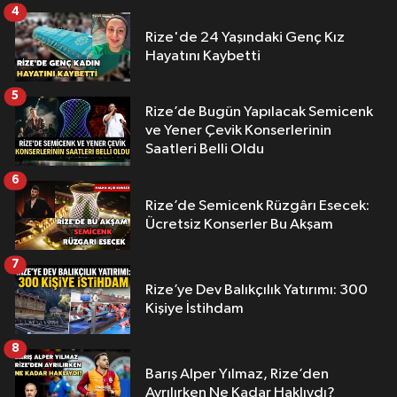
4
Rize'de 24 Yaşındaki Genç Kız
Hayatını Kaybetti
5
Rize’de Bugün Yapılacak Semicenk
ve Yener Çevik Konserlerinin
Saatleri Belli Oldu
6
Rize’de Semicenk Rüzgârı Esecek:
Ücretsiz Konserler Bu Akşam
7
Rize’ye Dev Balıkçılık Yatırımı: 300
Kişiye İstihdam
8
Barış Alper Yılmaz, Rize’den
Ayrılırken Ne Kadar Haklıydı?