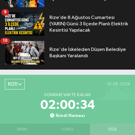
9
Rize’de 8 Ağustos Cumartesi
(YARIN) Günü 3 İlçede Planlı Elektrik
Kesintisi Yapılacak
10
Rize'de İskeleden Düşen Belediye
Başkanı Yaralandı
RİZE
10.08.2026
SONRAKI VAKTE KALAN
02:00:33
İkindi Namazı
İMSAK
GÜNEŞ
ÖĞLE