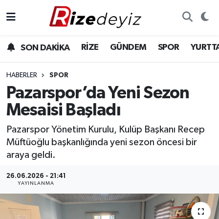
Spor
Rize Nöbetçi Eczaneler
RİZE
GÜNDEM
SPOR
YURTT
SON DAKİKA
Gündem
Rize Hava Durumu
HABERLER
SPOR
Yurttan Haberler
Rize Namaz Vakitleri
Pazarspor’da Yeni Sezon
Mesaisi Başladı
Ekonomi
Rize Trafik Yoğunluk Haritası
Pazarspor Yönetim Kurulu, Kulüp Başkanı Recep
Teknoloji
Süper Lig Puan Durumu ve Fikstür
Müftüoğlu başkanlığında yeni sezon öncesi bir
araya geldi.
Sağlık
Tüm Manşetler
26.06.2026 - 21:41
YAYINLANMA
Son Dakika Haberleri
Haber Arşivi