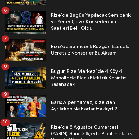
6
Rize’de Bugün Yapılacak Semicenk
ve Yener Çevik Konserlerinin
Saatleri Belli Oldu
7
Rize’de Semicenk Rüzgârı Esecek:
Ücretsiz Konserler Bu Akşam
8
Bugün Rize Merkez'de 4 Köy 4
Mahallede Planlı Elektrik Kesintisi
Yaşanacak
9
Barış Alper Yılmaz, Rize’den
Ayrılırken Ne Kadar Haklıydı?
10
Rize’de 8 Ağustos Cumartesi
(YARIN) Günü 3 İlçede Planlı Elektrik