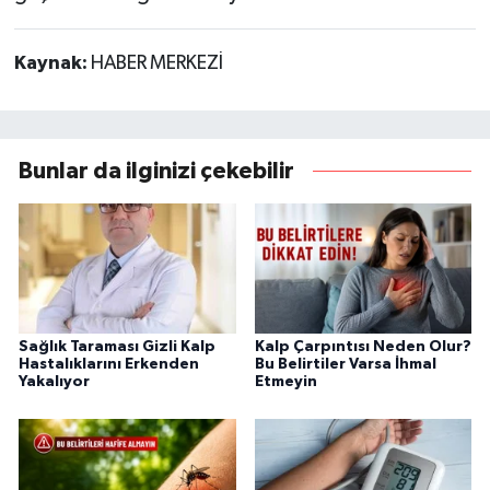
Kaynak:
HABER MERKEZİ
Bunlar da ilginizi çekebilir
Sağlık Taraması Gizli Kalp
Kalp Çarpıntısı Neden Olur?
Hastalıklarını Erkenden
Bu Belirtiler Varsa İhmal
Yakalıyor
Etmeyin