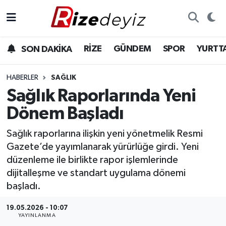
Spor
Rize Nöbetçi Eczaneler
RİZE
GÜNDEM
SPOR
YURTT
SON DAKİKA
Gündem
Rize Hava Durumu
HABERLER
SAĞLIK
Yurttan Haberler
Rize Trafik Yoğunluk Haritası
Sağlık Raporlarında Yeni
Dönem Başladı
Ekonomi
Süper Lig Puan Durumu ve Fikstür
Sağlık raporlarına ilişkin yeni yönetmelik Resmi
Teknoloji
Tüm Manşetler
Gazete’de yayımlanarak yürürlüğe girdi. Yeni
düzenleme ile birlikte rapor işlemlerinde
Sağlık
Son Dakika Haberleri
dijitalleşme ve standart uygulama dönemi
başladı.
Haber Arşivi
19.05.2026 - 10:07
YAYINLANMA