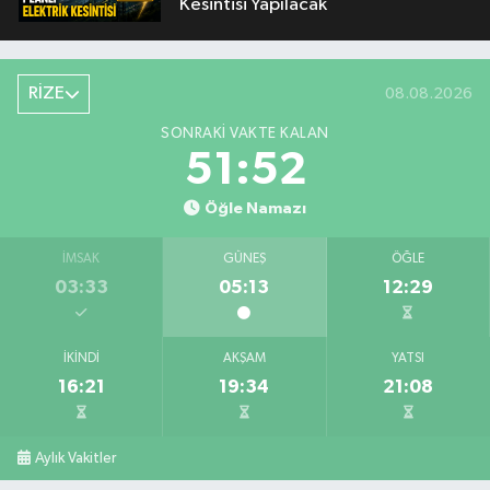
Kesintisi Yapılacak
RİZE
08.08.2026
SONRAKI VAKTE KALAN
51:51
Öğle Namazı
İMSAK
GÜNEŞ
ÖĞLE
03:33
05:13
12:29
İKINDI
AKŞAM
YATSI
16:21
19:34
21:08
Aylık Vakitler