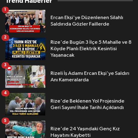
Trend Haberler
1
Ercan Ekşi'ye Düzenlenen Silahlı
Saldırıda Gözler Faillerde
2
Rize'de Bugün 3 İlçe 5 Mahalle ve 8
Köyde Planlı Elektrik Kesintisi
Yaşanacak
3
Rizeli İş Adamı Ercan Ekşi'ye Saldırı
Anı Kameralarda
4
Rize'de Beklenen Yol Projesinde
Geri Sayım! İhale Tarihi Açıklandı
5
Rize'de 24 Yaşındaki Genç Kız
Hayatını Kaybetti