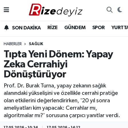
Spor
Rize Nöbetçi Eczaneler
RİZE
GÜNDEM
SPOR
YURTT
SON DAKİKA
Gündem
Rize Hava Durumu
HABERLER
SAĞLIK
Yurttan Haberler
Rize Trafik Yoğunluk Haritası
Tıpta Yeni Dönem: Yapay
Zeka Cerrahiyi
Ekonomi
Süper Lig Puan Durumu ve Fikstür
Dönüştürüyor
Teknoloji
Tüm Manşetler
Prof. Dr. Burak Turna, yapay zekanın sağlık
alanındaki yükselişini ve özellikle cerrahi pratiğe
Sağlık
Son Dakika Haberleri
olan etkilerini değerlendirirken, '20 yıl sonra
ameliyatları kim yapacak: Cerrahlar mı,
Haber Arşivi
algoritmalar mı?' sorusuna çarpıcı yanıtlar verdi.
17.05.2026 - 10:34
17.05.2026 - 14:12