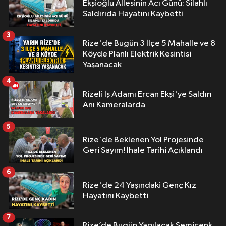
Ekşioğlu Aİlesinin Acı Günü: Silahlı
Saldırıda Hayatını Kaybetti
3
Rize'de Bugün 3 İlçe 5 Mahalle ve 8
Köyde Planlı Elektrik Kesintisi
Yaşanacak
4
Rizeli İş Adamı Ercan Ekşi'ye Saldırı
Anı Kameralarda
5
Rize'de Beklenen Yol Projesinde
Geri Sayım! İhale Tarihi Açıklandı
6
Rize'de 24 Yaşındaki Genç Kız
Hayatını Kaybetti
7
Rize’de Bugün Yapılacak Semicenk