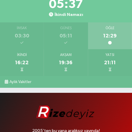
05:37
İkindi Namazı
İMSAK
GÜNEŞ
ÖĞLE
03:30
05:11
12:29
İKINDI
AKŞAM
YATSI
16:22
19:36
21:11
Aylık Vakitler
2005'ten bu yana aralıksız yayında!