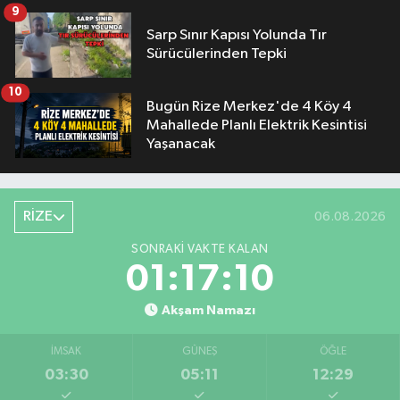
9
Sarp Sınır Kapısı Yolunda Tır
Sürücülerinden Tepki
10
Bugün Rize Merkez'de 4 Köy 4
Mahallede Planlı Elektrik Kesintisi
Yaşanacak
RİZE
06.08.2026
SONRAKI VAKTE KALAN
01:17:09
Akşam Namazı
İMSAK
GÜNEŞ
ÖĞLE
03:30
05:11
12:29