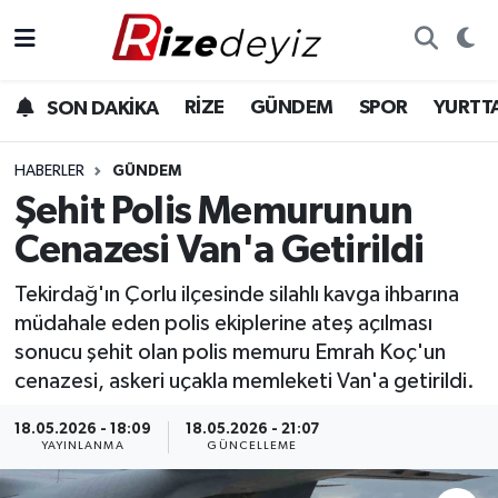
Spor
Rize Nöbetçi Eczaneler
RİZE
GÜNDEM
SPOR
YURTT
SON DAKİKA
Gündem
Rize Hava Durumu
HABERLER
GÜNDEM
Yurttan Haberler
Rize Trafik Yoğunluk Haritası
Şehit Polis Memurunun
Cenazesi Van'a Getirildi
Ekonomi
Süper Lig Puan Durumu ve Fikstür
Tekirdağ'ın Çorlu ilçesinde silahlı kavga ihbarına
Teknoloji
Tüm Manşetler
müdahale eden polis ekiplerine ateş açılması
sonucu şehit olan polis memuru Emrah Koç'un
Sağlık
Son Dakika Haberleri
cenazesi, askeri uçakla memleketi Van'a getirildi.
Haber Arşivi
18.05.2026 - 18:09
18.05.2026 - 21:07
YAYINLANMA
GÜNCELLEME