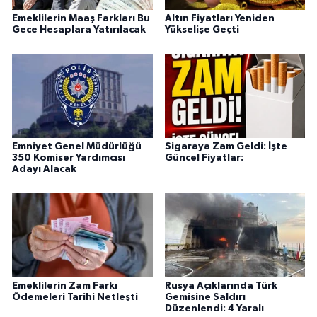
Emeklilerin Maaş Farkları Bu
Altın Fiyatları Yeniden
Gece Hesaplara Yatırılacak
Yükselişe Geçti
Emniyet Genel Müdürlüğü
Sigaraya Zam Geldi: İşte
350 Komiser Yardımcısı
Güncel Fiyatlar:
Adayı Alacak
Emeklilerin Zam Farkı
Rusya Açıklarında Türk
Ödemeleri Tarihi Netleşti
Gemisine Saldırı
Düzenlendi: 4 Yaralı