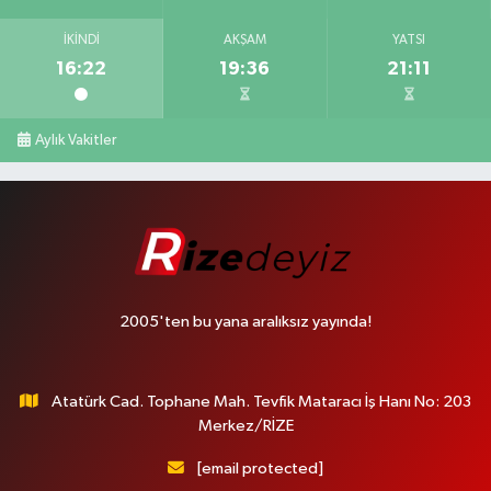
İKINDI
AKŞAM
YATSI
16:22
19:36
21:11
Aylık Vakitler
2005'ten bu yana aralıksız yayında!
Atatürk Cad. Tophane Mah. Tevfik Mataracı İş Hanı No: 203
Merkez/RİZE
[email protected]