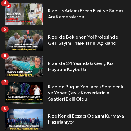
4
Rizeli İş Adamı Ercan Ekşi'ye Saldırı
Anı Kameralarda
5
Rize'de Beklenen Yol Projesinde
Geri Sayım! İhale Tarihi Açıklandı
6
Rize'de 24 Yaşındaki Genç Kız
Hayatını Kaybetti
7
Rize’de Bugün Yapılacak Semicenk
ve Yener Çevik Konserlerinin
Saatleri Belli Oldu
8
Rize Kendi Eczacı Odasını Kurmaya
Hazırlanıyor