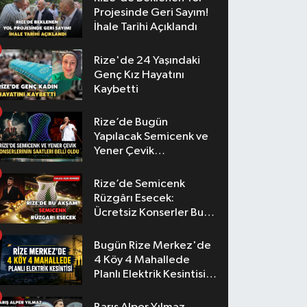
Projesinde Geri Sayım!
İhale Tarihi Açıklandı
Rize'de 24 Yaşındaki
Genç Kız Hayatını
Kaybetti
Rize’de Bugün
Yapılacak Semicenk ve
Yener Çevik
Konserlerinin Saatleri
Belli Oldu
Rize’de Semicenk
Rüzgârı Esecek:
Ücretsiz Konserler Bu
Akşam
Bugün Rize Merkez'de
4 Köy 4 Mahallede
Planlı Elektrik Kesintisi
Yaşanacak