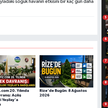
ayladaki soğuk havanın etkisini bir kaç gün daha
5
6
7
8
.com 20. Yılında
Rize'de Bugün: 8 Ağustos
anış: Açılış
2026
 Yeşilay'a
ı
9