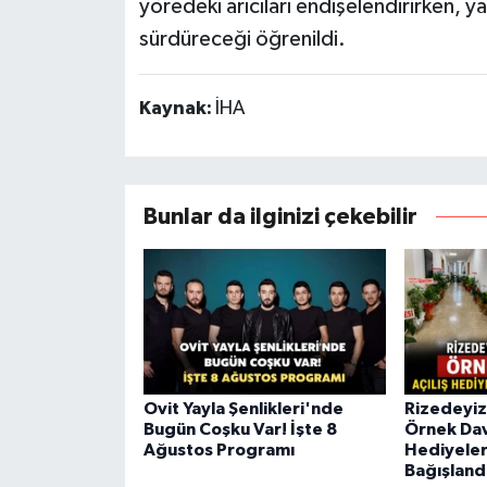
yöredeki arıcıları endişelendirirken, y
sürdüreceği öğrenildi.
Kaynak:
İHA
Bunlar da ilginizi çekebilir
Ovit Yayla Şenlikleri'nde
Rizedeyiz
Bugün Coşku Var! İşte 8
Örnek Davr
Ağustos Programı
Hediyeleri
Bağışland