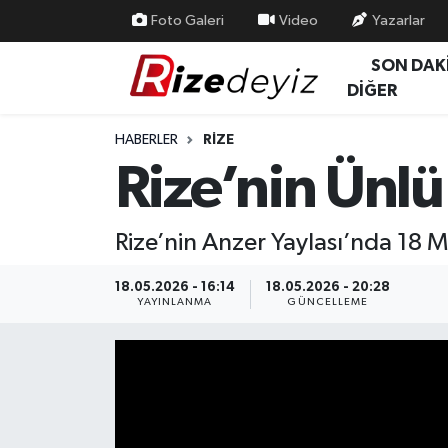
Foto Galeri
Video
Yazarlar
SON DAK
Spor
Rize Nöbetçi Eczaneler
DİĞER
Gündem
Rize Hava Durumu
HABERLER
RIZE
Rize’nin Ünlü
Yurttan Haberler
Rize Trafik Yoğunluk Haritası
Ekonomi
Süper Lig Puan Durumu ve Fikstür
Rize’nin Anzer Yaylası’nda 18 Ma
Teknoloji
Tüm Manşetler
18.05.2026 - 16:14
18.05.2026 - 20:28
YAYINLANMA
GÜNCELLEME
Sağlık
Son Dakika Haberleri
Haber Arşivi