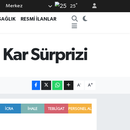
°
Merkez
25
SAĞLIK
RESMİ İLANLAR
 Kar Sürprizi
-
+
A
A