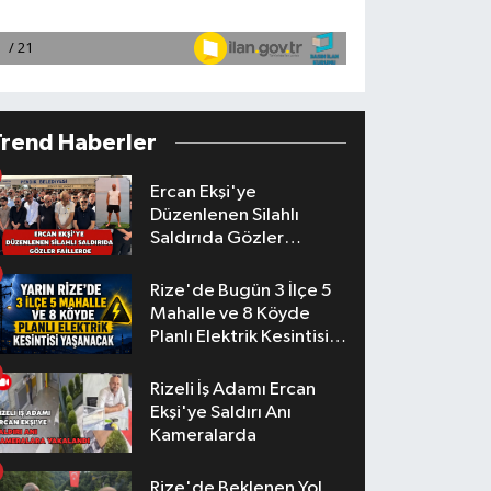
Trend Haberler
Ercan Ekşi'ye
Düzenlenen Silahlı
Saldırıda Gözler
Faillerde
Rize'de Bugün 3 İlçe 5
Mahalle ve 8 Köyde
Planlı Elektrik Kesintisi
Yaşanacak
Rizeli İş Adamı Ercan
Ekşi'ye Saldırı Anı
Kameralarda
Rize'de Beklenen Yol