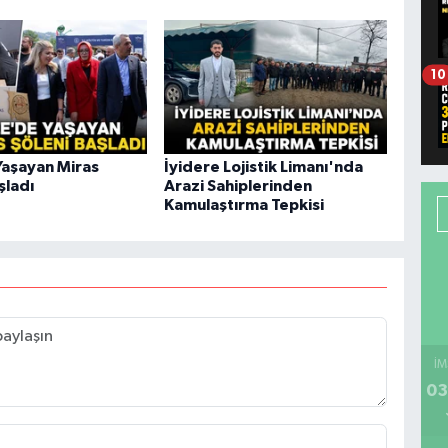
10
Yaşayan Miras
İyidere Lojistik Limanı'nda
şladı
Arazi Sahiplerinden
Kamulaştırma Tepkisi
İM
03