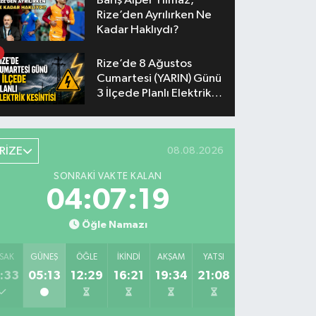
Barış Alper Yılmaz,
Rize’den Ayrılırken Ne
Kadar Haklıydı?
Rize’de 8 Ağustos
Cumartesi (YARIN) Günü
3 İlçede Planlı Elektrik
Kesintisi Yapılacak
RİZE
08.08.2026
SONRAKI VAKTE KALAN
04:07:19
Öğle Namazı
SAK
GÜNEŞ
ÖĞLE
İKINDI
AKŞAM
YATSI
:33
05:13
12:29
16:21
19:34
21:08