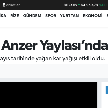
Anketler
BITCOIN
64.959,79
%1.11
DOLAR
47,7436
%0.18
İKA
RİZE
GÜNDEM
SPOR
YURTTAN
EKONOMİ
EURO
55,2510
%0.32
STERLİN
64,4811
%0.38
GRAM ALTIN
6660.55
%0.03
 Anzer Yaylası’nda
BİST100
13.779
%-14
yıs tarihinde yağan kar yağışı etkili oldu.