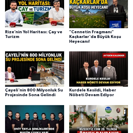
Rize’nin Yol Haritası: Çay ve
"Cennetin Fragmanı"
Turizm
Kaçkarlar'da Büyük Koşu
Heyecanı!
Çayeli'nin 800 Milyonluk Su
Kurdele Kesildi, Haber
Projesinde Sona Gelindi
Nöbeti Devam Ediyor