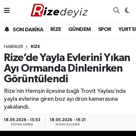
Spor
Rize Nöbetçi Eczaneler
RİZE
GÜNDEM
SPOR
YURTT
SON DAKİKA
Gündem
Rize Hava Durumu
HABERLER
RIZE
Yurttan Haberler
Rize Trafik Yoğunluk Haritası
Rize’de Yayla Evlerini Yıkan
Ayı Ormanda Dinlenirken
Ekonomi
Süper Lig Puan Durumu ve Fikstür
Görüntülendi
Teknoloji
Tüm Manşetler
Rize’nin Hemşin ilçesine bağlı Trovit Yaylası’nda
yayla evlerine giren boz ayı dron kamerasına
Sağlık
Son Dakika Haberleri
yakalandı.
Haber Arşivi
18.05.2026 - 15:53
18.05.2026 - 16:21
YAYINLANMA
GÜNCELLEME