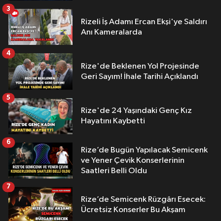
3
Rizeli İş Adamı Ercan Ekşi'ye Saldırı
Anı Kameralarda
4
Rize'de Beklenen Yol Projesinde
Geri Sayım! İhale Tarihi Açıklandı
5
Rize'de 24 Yaşındaki Genç Kız
Hayatını Kaybetti
6
Rize’de Bugün Yapılacak Semicenk
ve Yener Çevik Konserlerinin
Saatleri Belli Oldu
7
Rize’de Semicenk Rüzgârı Esecek:
Ücretsiz Konserler Bu Akşam