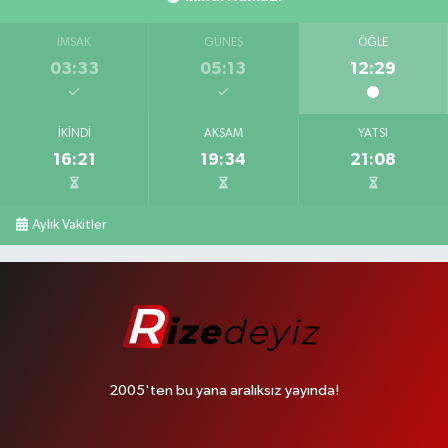
İMSAK
GÜNEŞ
ÖĞLE
03:33
05:13
12:29
İKINDI
AKŞAM
YATSI
16:21
19:34
21:08
Aylık Vakitler
2005'ten bu yana aralıksız yayında!