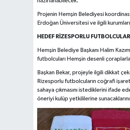
hazırlanabilecek.
Projenin Hemşin Belediyesi koordina
Erdoğan Üniversitesi ve ilgili kurumları
HEDEF RİZESPORLU FUTBOLCULAR
Hemşin Belediye Başkanı Halim Kazım 
futbolcuları Hemşin desenli çoraplarl
Başkan Bekar, projeyle ilgili dikkat çe
Rizesporlu futbolcuların coğrafi işare
sahaya çıkmasını istediklerini ifade e
öneriyi kulüp yetkililerine sunacakların