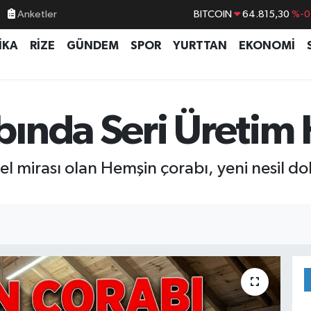
Anketler
DOLAR
47,7436
%0.1
EURO
55,2510
%0.3
İKA
RİZE
GÜNDEM
SPOR
YURTTAN
EKONOMİ
STERLİN
64,4811
%0.3
GRAM ALTIN
6660.55
%
ında Seri Üretim
BİST100
13.779
%-1
rel mirası olan Hemşin çorabı, yeni nesil d