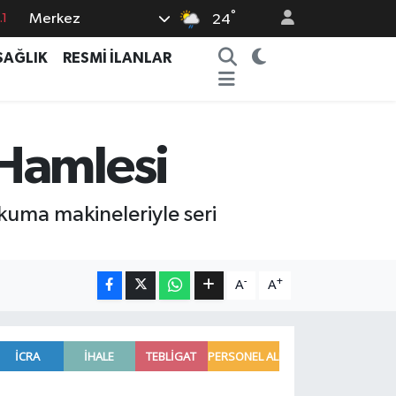
°
Merkez
24
8
2
SAĞLIK
RESMİ İLANLAR
8
0
 Hamlesi
4
okuma makineleriyle seri
-
+
A
A