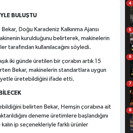
4
İYLE BULUŞTU
 Bekar, Doğu Karadeniz Kalkınma Ajansı
5
akinenin kurulduğunu belirterek, makinelerin
er tarafından kullanılacağını söyledi.
6
ık iki günde üretilen bir çorabın artık 15
lirten Bekar, makinelerin standartlara uygun
etle üretebildiğini ifade etti.
7
ABİLECEK
ebildiğini belirten Bekar, Hemşin çorabına ait
8
 aktarıldığını deneme üretimlere başlandığını
kalın ip seçenekleriyle farklı ürünler