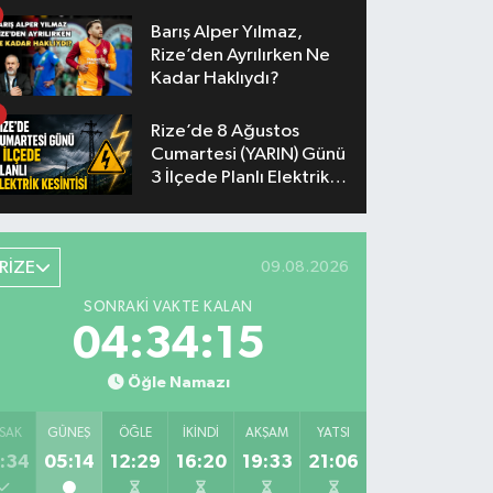
Barış Alper Yılmaz,
Rize’den Ayrılırken Ne
Kadar Haklıydı?
Rize’de 8 Ağustos
Cumartesi (YARIN) Günü
3 İlçede Planlı Elektrik
Kesintisi Yapılacak
RİZE
09.08.2026
SONRAKI VAKTE KALAN
04:34:14
Öğle Namazı
SAK
GÜNEŞ
ÖĞLE
İKINDI
AKŞAM
YATSI
:34
05:14
12:29
16:20
19:33
21:06