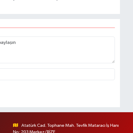
Atatürk Cad. Tophane Mah. Tevfik Mataracı İş Hanı
No: 203 Merkez/RİZE