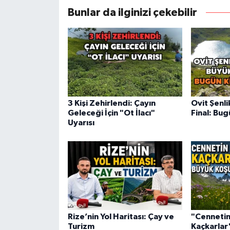
Bunlar da ilginizi çekebilir
3 Kişi Zehirlendi: Çayın
Ovit Şenl
Geleceği İçin "Ot İlacı"
Final: Bug
Uyarısı
Rize’nin Yol Haritası: Çay ve
"Cennetin
Turizm
Kaçkarlar