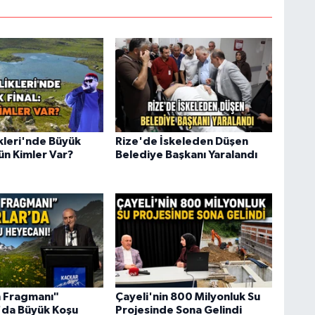
ikleri'nde Büyük
Rize'de İskeleden Düşen
ün Kimler Var?
Belediye Başkanı Yaralandı
 Fragmanı"
Çayeli'nin 800 Milyonluk Su
'da Büyük Koşu
Projesinde Sona Gelindi