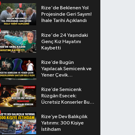
Rize'de Beklenen Yol
Projesinde Geri Sayım!
İhale Tarihi Açıklandı
Rize'de 24 Yaşındaki
Genç Kız Hayatını
Kaybetti
Rize’de Bugün
Yapılacak Semicenk ve
Yener Çevik
Konserlerinin Saatleri
Belli Oldu
Rize’de Semicenk
Rüzgârı Esecek:
Ücretsiz Konserler Bu
Akşam
Rize’ye Dev Balıkçılık
Yatırımı: 300 Kişiye
İstihdam