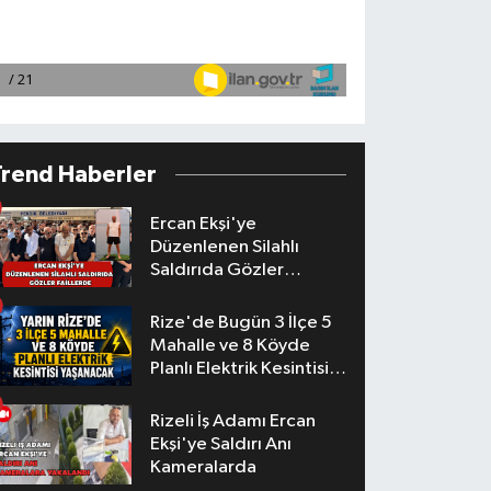
Trend Haberler
Ercan Ekşi'ye
Düzenlenen Silahlı
Saldırıda Gözler
Faillerde
Rize'de Bugün 3 İlçe 5
Mahalle ve 8 Köyde
Planlı Elektrik Kesintisi
Yaşanacak
Rizeli İş Adamı Ercan
Ekşi'ye Saldırı Anı
Kameralarda