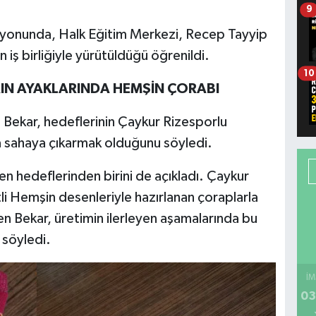
9
syonunda, Halk Eğitim Merkezi, Recep Tayyip
n iş birliğiyle yürütüldüğü öğrenildi.
10
IN AYAKLARINDA HEMŞİN ÇORABI
Bekar, hedeflerinin Çaykur Rizesporlu
a sahaya çıkarmak olduğunu söyledi.
ken hedeflerinden birini de açıkladı. Çaykur
tli Hemşin desenleriyle hazırlanan çoraplarla
den Bekar, üretimin ilerleyen aşamalarında bu
ı söyledi.
İM
03