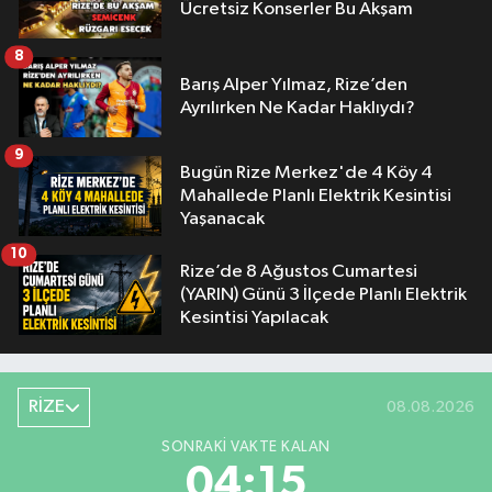
Ücretsiz Konserler Bu Akşam
8
Barış Alper Yılmaz, Rize’den
Ayrılırken Ne Kadar Haklıydı?
9
Bugün Rize Merkez'de 4 Köy 4
Mahallede Planlı Elektrik Kesintisi
Yaşanacak
10
Rize’de 8 Ağustos Cumartesi
(YARIN) Günü 3 İlçede Planlı Elektrik
Kesintisi Yapılacak
RİZE
08.08.2026
SONRAKI VAKTE KALAN
04:14