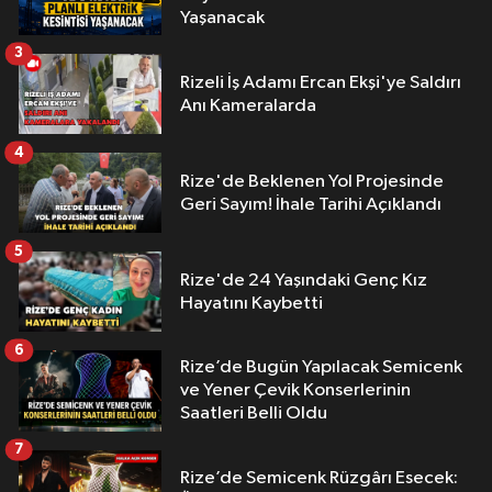
Yaşanacak
3
Rizeli İş Adamı Ercan Ekşi'ye Saldırı
Anı Kameralarda
4
Rize'de Beklenen Yol Projesinde
Geri Sayım! İhale Tarihi Açıklandı
5
Rize'de 24 Yaşındaki Genç Kız
Hayatını Kaybetti
6
Rize’de Bugün Yapılacak Semicenk
ve Yener Çevik Konserlerinin
Saatleri Belli Oldu
7
Rize’de Semicenk Rüzgârı Esecek: