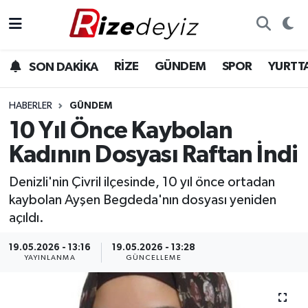
Spor
Rize Nöbetçi Eczaneler
RİZE
GÜNDEM
SPOR
YURTT
SON DAKİKA
Gündem
Rize Hava Durumu
HABERLER
GÜNDEM
Yurttan Haberler
Rize Trafik Yoğunluk Haritası
10 Yıl Önce Kaybolan
Kadının Dosyası Raftan İndi
Ekonomi
Süper Lig Puan Durumu ve Fikstür
Denizli'nin Çivril ilçesinde, 10 yıl önce ortadan
Teknoloji
Tüm Manşetler
kaybolan Ayşen Begdeda'nın dosyası yeniden
açıldı.
Sağlık
Son Dakika Haberleri
19.05.2026 - 13:16
19.05.2026 - 13:28
YAYINLANMA
GÜNCELLEME
Haber Arşivi