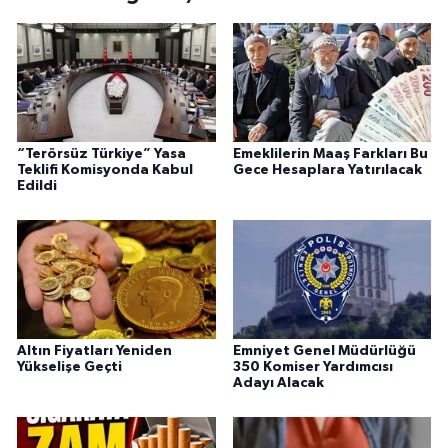
“Terörsüz Türkiye” Yasa
Emeklilerin Maaş Farkları Bu
Teklifi Komisyonda Kabul
Gece Hesaplara Yatırılacak
Edildi
Altın Fiyatları Yeniden
Emniyet Genel Müdürlüğü
Yükselişe Geçti
350 Komiser Yardımcısı
Adayı Alacak