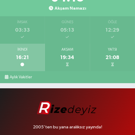
Akşam Namazı
İMSAK
GÜNEŞ
ÖĞLE
03:33
05:13
12:29
İKINDI
AKŞAM
YATSI
16:21
19:34
21:08
Aylık Vakitler
2005'ten bu yana aralıksız yayında!